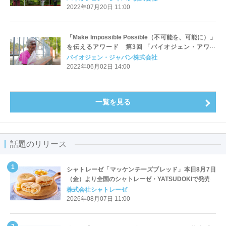
ナビにて公開
2022年07月20日 11:00
「Make Impossible Possible（不可能を、可能に）」
を伝えるアワード 第3回 「バイオジェン・アワー
ド」 96歳で学校に通い始めた女性を描いた『素足の
バイオジェン・ジャパン株式会社
女王』に決定！
2022年06月02日 14:00
一覧を見る
話題のリリース
シャトレーゼ「マッケンチーズブレッド」本日8月7日
（金）より全国のシャトレーゼ・YATSUDOKIで発売
株式会社シャトレーゼ
2026年08月07日 11:00