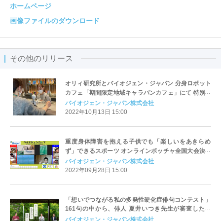
ホームページ
画像ファイルのダウンロード
その他のリリース
オリィ研究所とバイオジェン・ジャパン 分身ロボット
カフェ「期間限定地域キャラバンカフェ」にて 特別支
援学校生徒向けの遠隔就労体験プログラムを実施 ～重
バイオジェン・ジャパン株式会社
度肢体障がいをもつ子供たちのキャリア教育に一石～
2022年10月13日 15:00
重度身体障害を抱える子供でも「楽しいをあきらめ
ず」できるスポーツ オンラインボッチャ全国大会決勝
トーナメント開催 10月1日(土) 12:00 - 15:30
バイオジェン・ジャパン株式会社
(YouTube配信も実施)
2022年09月28日 15:00
「想いでつながる私の多発性硬化症俳句コンテスト」
161句の中から、俳人 夏井いつき先生が審査した特
選・秀逸10作品・佳作11作品を多発性硬化症サポート
バイオジェン・ジャパン株式会社