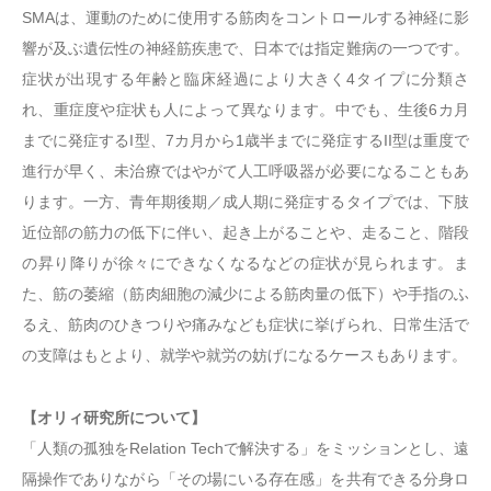
SMAは、運動のために使用する筋肉をコントロールする神経に影
響が及ぶ遺伝性の神経筋疾患で、日本では指定難病の一つです。
症状が出現する年齢と臨床経過により大きく4タイプに分類さ
れ、重症度や症状も人によって異なります。中でも、生後6カ月
までに発症するI型、7カ月から1歳半までに発症するII型は重度で
進行が早く、未治療ではやがて人工呼吸器が必要になることもあ
ります。一方、青年期後期／成人期に発症するタイプでは、下肢
近位部の筋力の低下に伴い、起き上がることや、走ること、階段
の昇り降りが徐々にできなくなるなどの症状が見られます。ま
た、筋の萎縮（筋肉細胞の減少による筋肉量の低下）や手指のふ
るえ、筋肉のひきつりや痛みなども症状に挙げられ、日常生活で
の支障はもとより、就学や就労の妨げになるケースもあります。
【オリィ研究所について】
「人類の孤独をRelation Techで解決する」をミッションとし、遠
隔操作でありながら「その場にいる存在感」を共有できる分身ロ