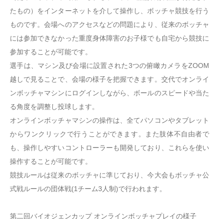
たもの）をインターネットを介して操作し、ボッチャ競技を行う
ものです。会場へのアクセスなどの問題により、従来のボッチャ
には参加できなかった重度身体障害のお子様でも自宅から競技に
参加することが可能です。
選手は、マシン及び会場に設置された3つの俯瞰カメラをZOOM
越しで見ることで、会場の様子を把握できます。交代でオンライ
ンボッチャマシンにログインしながら、ボールのスピードや当た
る角度を調整し投球します。
オンラインボッチャマシンの操作は、全てパソコンやタブレット
からワンクリックで行うことができます。また肢体不自由者で
も、操作しやすいコントローラーも開発しており、これらを使い
操作することが可能です。
競技ルールは従来のボッチャに準じており、今大会もボッチャ公
式戦ルールの団体戦(1チーム3人制)で行われます。
第二回バイオジェンカップ オンラインボッチャプレイの様子