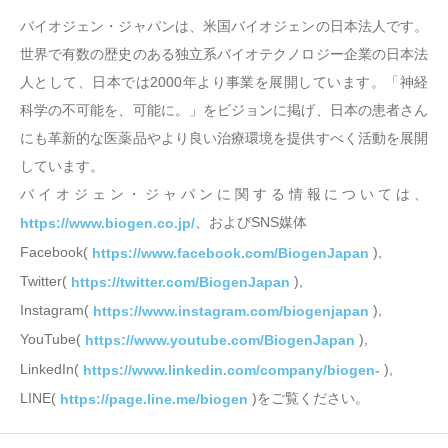
バイオジェン・ジャパンは、米国バイオジェンの日本法人です。
世界で有数の歴史のある独立系バイオテクノロジー企業の日本法
人として、日本では2000年より事業を展開しています。「神経
科学の不可能を、可能に。」をビジョンに掲げ、日本の患者さん
にも革新的な医薬品やより良い治療環境を提供すべく活動を展開
しています。
バイオジェン・ジャパンに関する情報については、
、およびSNS媒体
https://www.biogen.co.jp/
Facebook(
),
https://www.facebook.com/BiogenJapan
Twitter(
),
https://twitter.com/BiogenJapan
Instagram(
),
https://www.instagram.com/biogenjapan
YouTube(
),
https://www.youtube.com/BiogenJapan
LinkedIn(
),
https://www.linkedin.com/company/biogen-
LINE(
)をご覧ください。
https://page.line.me/biogen