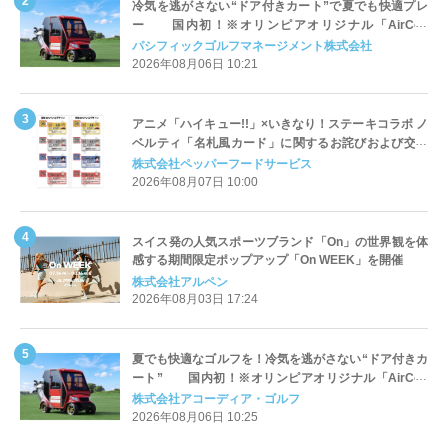
冷気を逃がさない“ドア付きカート”で夏でも快適プレ
ー 国内初！※オリンピアオリジナル「AirCon
Cart（エアコンカート）」導入 | ＰＧＭ
パシフィックゴルフマネージメント株式会社
2026年08月06日 10:21
アニメ「ハイキュー!!」×いきなり！ステーキコラボ ノ
ベルティ「名札風カード」に関するお詫びおよび交換
対応についてのご案内
株式会社ペッパーフードサービス
2026年08月07日 10:00
スイス発の人気スポーツブランド「On」の世界観を体
感する期間限定ポップアップ「On WEEK」を開催
株式会社アルペン
2026年08月03日 17:24
夏でも快適なゴルフを！冷気を逃がさない“ドア付きカ
ート” 国内初！※オリンピアオリジナル「AirCon
Cart（エアコンカート）」導入 | アコーディア・ゴ
株式会社アコーディア・ゴルフ
ルフ
2026年08月06日 10:25