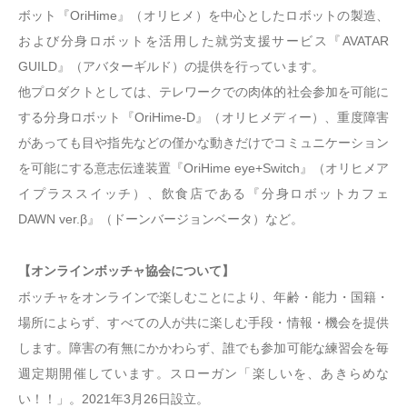
ボット『OriHime』（オリヒメ）を中心としたロボットの製造、
および分身ロボットを活用した就労支援サービス『AVATAR
GUILD』（アバターギルド）の提供を行っています。
他プロダクトとしては、テレワークでの肉体的社会参加を可能に
する分身ロボット『OriHime-D』（オリヒメディー）、重度障害
があっても目や指先などの僅かな動きだけでコミュニケーション
を可能にする意志伝達装置『OriHime eye+Switch』（オリヒメア
イプラススイッチ）、飲食店である『分身ロボットカフェ
DAWN ver.β』（ドーンバージョンベータ）など。
【オンラインボッチャ協会について】
ボッチャをオンラインで楽しむことにより、年齢・能力・国籍・
場所によらず、すべての人が共に楽しむ手段・情報・機会を提供
します。障害の有無にかかわらず、誰でも参加可能な練習会を毎
週定期開催しています。スローガン「楽しいを、あきらめな
い！！」。2021年3月26日設立。