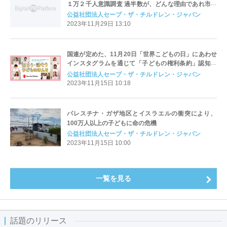
１万２千人意識調査 過半数が、どんな理由であれ市民
を紛争に巻き込むことに反対 日本政府に対して「一刻
公益社団法人セーブ・ザ・チルドレン・ジャパン
も早い停戦に向けた外交努力」を期待
2023年11月29日 13:10
国連が定めた、11月20日「世界こどもの日」にあわせ
インスタグラムを通じて「子どもの権利条約」認知促
進へ ディーン・フジオカさん、渡辺満里奈さん、鈴木
公益社団法人セーブ・ザ・チルドレン・ジャパン
亜美さんら著名人21人が条約を動画で紹介
2023年11月15日 10:18
パレスチナ・ガザ地区とイスラエルの衝突により、
100万人以上の子どもに命の危機
公益社団法人セーブ・ザ・チルドレン・ジャパン
2023年11月15日 10:00
一覧を見る
話題のリリース