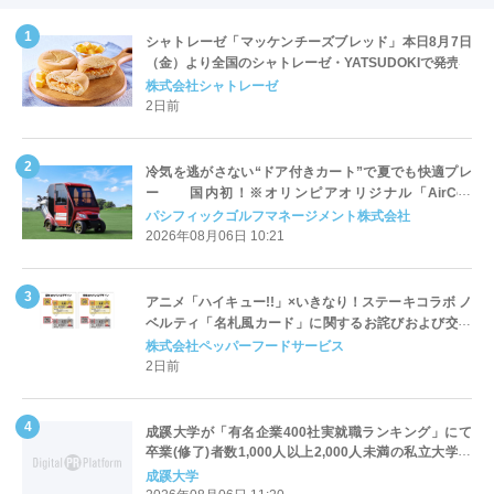
シャトレーゼ「マッケンチーズブレッド」本日8月7日
（金）より全国のシャトレーゼ・YATSUDOKIで発売
株式会社シャトレーゼ
2日前
冷気を逃がさない“ドア付きカート”で夏でも快適プレ
ー 国内初！※オリンピアオリジナル「AirCon
Cart（エアコンカート）」導入 | ＰＧＭ
パシフィックゴルフマネージメント株式会社
2026年08月06日 10:21
アニメ「ハイキュー!!」×いきなり！ステーキコラボ ノ
ベルティ「名札風カード」に関するお詫びおよび交換
対応についてのご案内
株式会社ペッパーフードサービス
2日前
成蹊大学が「有名企業400社実就職ランキング」にて
卒業(修了)者数1,000人以上2,000人未満の私立大学で
全国第1位を獲得！～実就職率は26.5%（前年比＋
成蹊大学
4.3pt）に伸長、東京の私立大学でも10位にランクイン