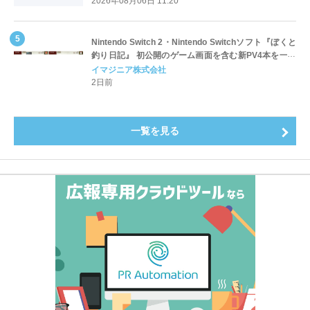
2026年08月06日 11:20
～
Nintendo Switch 2・Nintendo Switchソフト『ぼくと
釣り日記』 初公開のゲーム画面を含む新PV4本を一挙
公開！
イマジニア株式会社
2日前
一覧を見る