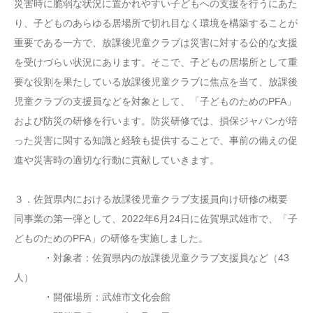
災害時に脆弱な状況に置かれやすい子どもへの支援を行うにあた
り、子どものあらゆる居場所で切れ目なく環境を構築することが
重要である一方で、放課後児童クラブは災害に対する公的な支援
を受けづらい状況にあります。そこで、子どもの居場所として重
要な役割を果たしている放課後児童クラブに焦点を当て、放課後
児童クラブの支援員などを対象として、「子どものためのPFA」
および防災の研修を行います。防災研修では、損保ジャパンが培
った災害に関する知識と経験も提供することで、事前の備えの促
進や災害時の適切な行動に貢献していきます。
３．佐賀県内における放課後児童クラブ支援員向け研修の概要
同事業の第一弾として、2022年6月24日に佐賀県武雄市で、「子
どものためのPFA」の研修を実施しました。
・対象者：佐賀県内の放課後児童クラブ支援員など（43
人）
・開催場所：武雄市文化会館