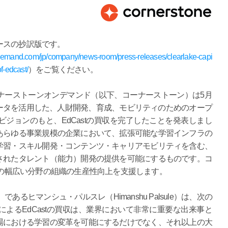
ースの抄訳版です。
demand.com/jp/company/news-room/press-releases/clearlake-capi
f-edcast/
）をご覧ください。
ナーストーンオンデマンド（以下、コーナーストーン）は5月
データを活用した、人財開発、育成、モビリティのためのオープ
ジョンのもと、EdCastの買収を完了したことを発表しまし
あらゆる事業規模の企業において、拡張可能な学習インフラの
学習・スキル開発・コンテンツ・キャリアモビリティを含む、
されたタレント（能力）開発の提供を可能にするものです。コ
界中の幅広い分野の組織の生産性向上を支援します。
るヒマンシュ・パルスレ（Himanshu Palsule）は、次の
よるEdCastの買収は、業界において非常に重要な出来事と
場における学習の変革を可能にするだけでなく、それ以上の大