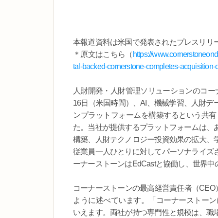
本報道資料は米国で発表されたプレスリリ
＊原文はこちら（
https://www.cornerstoneon
tal-backed-cornerstone-completes-acquisition-o
人財開発・人財管理ソリューションのコー
16日（米国時間）、AI、機械学習、人財
ンプラットフォームを構築するという共有ビ
た。当社が提供するプラットフォームは、
構築、人財テクノロジー投資効果の拡大、
従業員一人ひとりに対してパーソナライズ
ーナーストーンはEdCastと協働し、世
コーナーストーンの最高経営責任者（CEO）であ
ように述べています。「コーナーストーンに
いえます。両社が持つ専門性と規模は、職