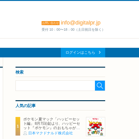
info@digitalpr.jp
お問い合わせ
受付 10：00〜18：00（土日祝日を除く）
ログインはこちら
検索
人気の記事
ポケモン夏マック「ハッピーセッ
ト編」 8月7日(金)より、ハッピーセ
ット『ポケモン』のおもちゃが期
間限定登場
日本マクドナルド株式会社