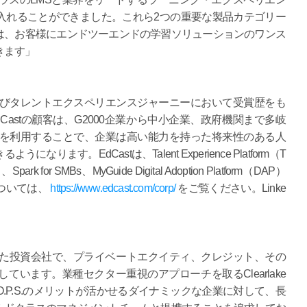
入れることができました。これら2つの重要な製品カテゴリー
は、お客様にエンドツーエンドの学習ソリューションのワンス
きます」
およびタレントエクスペリエンスジャーニーにおいて受賞歴をも
astの顧客は、G2000企業から中小企業、政府機関まで多岐
ームを利用することで、企業は高い能力を持った将来性のある人
す。EdCastは、Talent Experience Platform（T
、Spark for SMBs、MyGuide Digital Adoption Platform（DAP）
ついては、
https://www.edcast.com/corp/
をご覧ください。Linke
006年に設立された投資会社で、プライベートエクイティ、クレジット、その
います。業種セクター重視のアプローチを取るClearlake
.P.S.のメリットが活かせるダイナミックな企業に対して、長