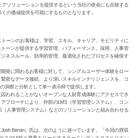
ェアソリューションを提供するという当社の使命にも合致する
多くの価値提供を可能にするものとなります」
ナーストーンのお客様は、学習、スキル、キャリア、モビリティに
ストーンが提供する学習管理、パフォーマンス、採用、人事管
ビジネスルール、効率的管理、最適化されたプロセスを確保す
財開発に関わるお客様に対して、シングルユーザー体験をロー
り緊密なデータ接続、より深いスキルインテリジェンスを、コ
体の洞察と分析として単一表示枠で提供します。
に囚われることがないオープンな人財育成体験にアクセスでき
ything」アプローチにより、外部のLMS（学習管理システム）、コン
IS（人事管理システム）などのソリューションと組み合わせる
ン・バーシン（Josh Bersin）氏は、次のように述べています。「今回の買収
ラスのLMSと業界をリードするラーニング・エクスペリエン