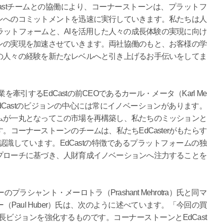
astチームとの協働により、コーナーストーンは、プラットフ
ンへのコミットメントを迅速に実行していきます。私たちは人
ットフォームと、AIを活用した人々の成長体験の実現に向け
ンの実現を加速させていきます。両社協働のもと、お客様の学
の人々の経験を新たなレベルへと引き上げるお手伝いをしてま
を牽引するEdCastの前CEOであるカール・メータ（Karl Me
dCastのビジョンの中心には常にイノベーションがあります。
ムが一丸となってこの市場を再構築し、私たちのミッションと
コーナーストーンのチームは、私たちEdCasterがもたらす
識しています。EdCastの特徴であるプラットフォームの独
プローチに基づき、人財育成イノベーションへ注力することを
のプラシャント・メーロトラ（Prashant Mehrotra）氏と同マ
Paul Huber）氏は、次のように述べています。「今回の買
ビジョンを強化するものです。コーナーストーンとEdCast