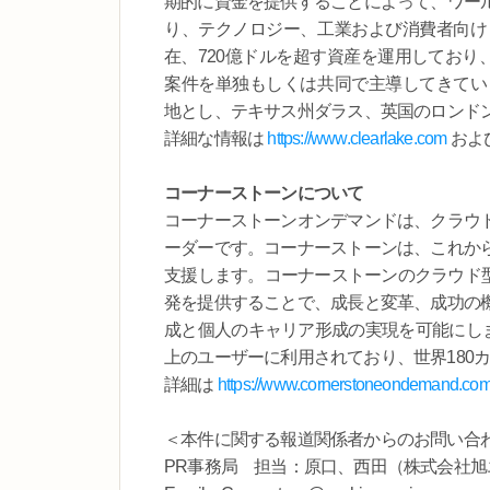
期的に資金を提供することによって、ワー
り、テクノロジー、工業および消費者向けビジ
在、720億ドルを超す資産を運用しており、C
案件を単独もしくは共同で主導してきています
地とし、テキサス州ダラス、英国のロンド
詳細な情報は
https://www.clearlake.com
および
コーナーストーンについて
コーナーストーンオンデマンドは、クラウ
ーダーです。コーナーストーンは、これか
支援します。コーナーストーンのクラウド型
発を提供することで、成長と変革、成功の
成と個人のキャリア形成の実現を可能にします
上のユーザーに利用されており、世界180
詳細は
https://www.cornerstoneondemand.com/
＜本件に関する報道関係者からのお問い合
PR事務局 担当：原口、西田（株式会社旭