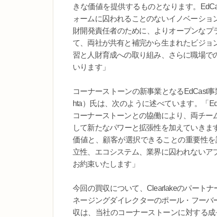
きな価値を提供するものとなります。EdC
ォームに囚われることのないイノベーショ
財開発責任者のために、よりオープンなプラ
て、両社が共有と補完から生まれたビジョ
習と人財育成への取り組み、さらに職場で
いります」
コーナーストーンの新事業となるEdCast事業
hta）氏は、次のように述べています。「E
コーナーストーンとの協働により、両チー
して新たなパワーと拡張性を加えていきます。
価値と、顧客が選択できることの重要性を認
立性、エコシステム、業界に囚われないア
お約束いたします」
今回の買収について、Clearlakeのパートナー
ネージングダイレクターのポール・フーバー（
収は、当社のコーナーストーンに対する成長