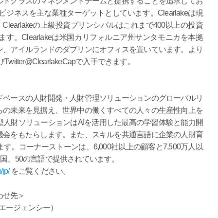
ルドクラスのマネジメントチームと提携することを追求してお
ネスを主な業種ターゲットとしています。Clearlakeは現
learlakeの上級投資プリンシパルはこれまで400以上の投資
。Clearlakeは米国カリフォルニア州サンタモニカを本拠
ン、アイルランドのダブリンにオフィスを置いています。より
Twitter@ClearlakeCapで入手できます。
ドベースの人財開発・人財管理ソリューションのグローバルリ
らの未来を見据え、世界中の働くすべての人々の生産性向上を
人財ソリューションはAIを活用した最高の学習体験と能力開
機会をもたらします。また、スキルを共通言語に企業の人財育
。コーナーストーンは、6,000社以上の顧客と7,500万人以
カ国、50の言語で提供されています。
jp/
をご覧ください。
わせ先＞
エージェンシー）