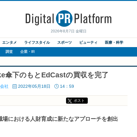
2026年8月7日 金曜日
エンタメ
ライフスタイル
スポーツ
ビューティ
医療・科学
調査
企業・IR
ake傘下のもとEdCastの買収を完了
会社
2022年05月18日
14：59
ポスト
職場における人財育成に新たなアプローチを創出