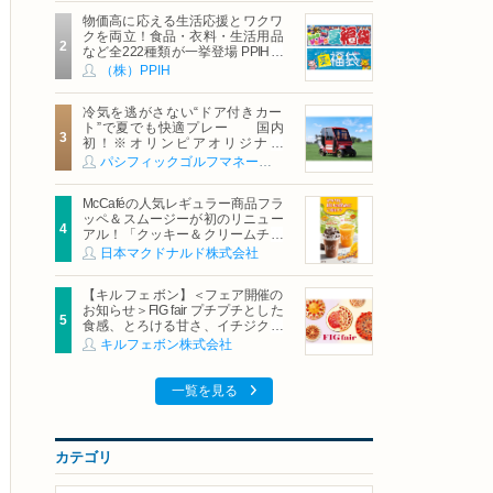
物価高に応える生活応援とワクワ
クを両立！食品・衣料・生活用品
など全222種類が一挙登場 PPIHグ
ループ「夏福袋」＆セール 8月6日
（株）PPIH
(木)より順次スタート
冷気を逃がさない“ドア付きカー
ト”で夏でも快適プレー 国内
初！※オリンピアオリジナル
「AirCon Cart（エアコンカー
パシフィックゴルフマネージメント株式会社
ト）」導入 | ＰＧＭ
McCaféの人気レギュラー商品フラ
ッペ＆スムージーが初のリニュー
アル！「クッキー＆クリームチョ
コフラッペ」「マンゴースムージ
日本マクドナルド株式会社
ー」8月5日（水）から販売開始
【キル フェ ボン】＜フェア開催の
お知らせ＞FIG fair プチプチとした
食感、とろける甘さ、イチジクの
魅力をたっぷりと。新作を含め、
キルフェボン株式会社
イチジク尽くしの全4種が登場8月
20日（木）スタート
一覧を見る
カテゴリ