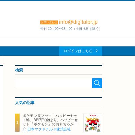
info@digitalpr.jp
お問い合わせ
受付 10：00〜18：00（土日祝日を除く）
ログインはこちら
検索
人気の記事
ポケモン夏マック「ハッピーセッ
ト編」 8月7日(金)より、ハッピーセ
ット『ポケモン』のおもちゃが期
間限定登場
日本マクドナルド株式会社