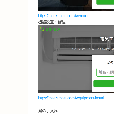
https://meetsmore.com/t/remodel
機器設置・修理
https://meetsmore.com/t/equipment-install
庭の手入れ