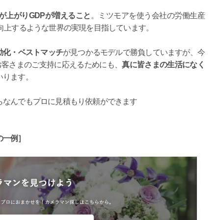
が上がりGDPが増えること
。ミツモアを使う会社の労働生産
向上するような世界の実現を目指しています。
動化・ベストマッチ
が見つかるモデルで勝負していますが、今
お客さまのご支持に応えるためにも、
真に皆さまの生活になく
いります。
らなんでもプロに見積もり依頼ができます
の一例］