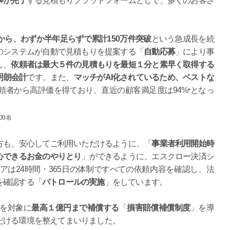
事が完了
する見積もりプラットフォームとして、多くのお客さ
えてから、わずか半年足らずで累計150万件突破
という急成長を続
のシステムが自動で見積もりを提案する「
自動応募
」により事
し、
依頼者は最大５件の見積もりを最短１分と素早く取得する
明朗会計
です。また、
マッチがAI化されているため、ベストな
頼者から高評価を得ており、直近の顧客満足度は94%
となっ
*
00名
方も、安心してご利用いただけるように、「
事業者利用開始時
心できるお金のやりとり
」ができるように、エスクロー決済シ
は24時間・365日の体制ですべての依頼内容を確認し、法
を確認する「
パトロールの実施
」をしています。
業を対象に
最高１億円まで補償する
「
損害賠償補償制度
」を導
だける環境を整えてまいりました。