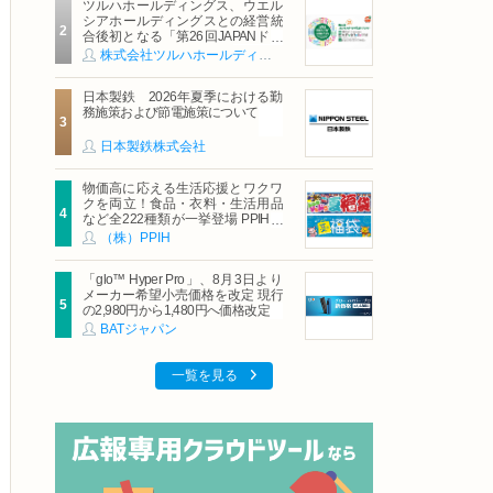
ツルハホールディングス、ウエル
シアホールディングスとの経営統
合後初となる「第26回JAPANドラ
ッグストアショー」に出展
株式会社ツルハホールディングス
日本製鉄 2026年夏季における勤
務施策および節電施策について
日本製鉄株式会社
物価高に応える生活応援とワクワ
クを両立！食品・衣料・生活用品
など全222種類が一挙登場 PPIHグ
ループ「夏福袋」＆セール 8月6日
（株）PPIH
(木)より順次スタート
「glo™ Hyper Pro」、8月3日より
メーカー希望小売価格を改定 現行
の2,980円から1,480円へ価格改定
BATジャパン
一覧を見る