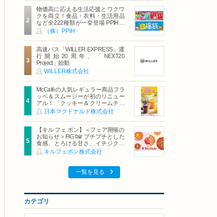
物価高に応える生活応援とワクワ
クを両立！食品・衣料・生活用品
など全222種類が一挙登場 PPIHグ
ループ「夏福袋」＆セール 8月6日
（株）PPIH
(木)より順次スタート
高速バス「WILLER EXPRESS」運
行開始20周年、「NEXT20
Project」始動
WILLER株式会社
McCaféの人気レギュラー商品フラ
ッペ＆スムージーが初のリニュー
アル！「クッキー＆クリームチョ
コフラッペ」「マンゴースムージ
日本マクドナルド株式会社
ー」8月5日（水）から販売開始
【キル フェ ボン】＜フェア開催の
お知らせ＞FIG fair プチプチとした
食感、とろける甘さ、イチジクの
魅力をたっぷりと。新作を含め、
キルフェボン株式会社
イチジク尽くしの全4種が登場8月
20日（木）スタート
一覧を見る
カテゴリ