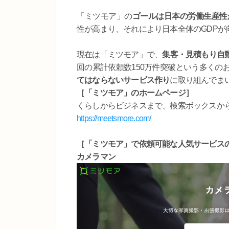
「ミツモア」の
ゴールは日本の労働生産性
性が高まり、それにより日本全体のGDPが
現在は「ミツモア」で、
集客・見積もり自
回の累計依頼数150万件突破という多くの
てはならないサービス作り
に取り組んでま
［「ミツモア」のホームページ］
くらしからビジネスまで、検索ボックスか
https://meetsmore.com/
［「ミツモア」で依頼可能な人気サービス
カメラマン