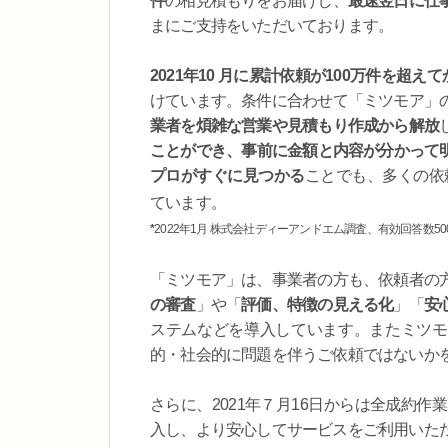
件
の相見積もりをお届けし、
最速翌日に仕
まにご支持をいただいております。
2021年10 月に累計依頼が100万件を超
けています。条件に合わせて「ミツモア」
業者を煩雑な営業や見積もり作成から解放
ことができ、事前に金額と内容が分かって
プロがすぐに見つかる
ことでも、多くの依
ています。
*
2022年1月 株式会社ディーアンドエム調査、有効回答数50
「ミツモア」は、事業者の方も、依頼者の
の審査
」や「
評価、特徴の見える化
」「
安
ステムなどを導入しています。またミツモア
的・社会的に問題を伴うご依頼ではないか
さらに、2021年７月16日からは全成約作
入し、より安心してサービスをご利用いた