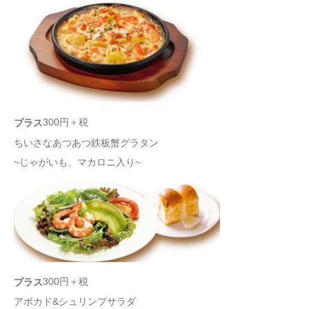
300円＋税
プラス
ちいさなあつあつ鉄板蟹グラタン
~じゃがいも、マカロニ入り~
300円＋税
プラス
アボカド&シュリンプサラダ