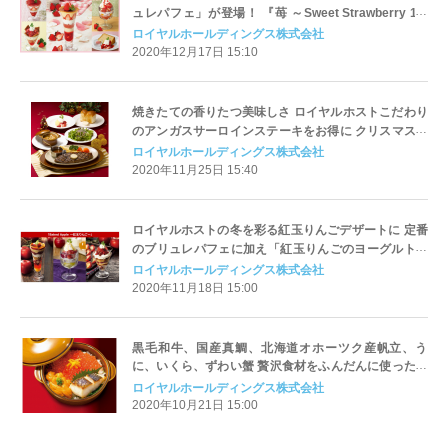
ュレパフェ」が登場！ 『苺 ～Sweet Strawberry 1st
season～』
ロイヤルホールディングス株式会社
2020年12月17日 15:10
焼きたての香りたつ美味しさ ロイヤルホストこだわり
のアンガスサーロインステーキをお得に クリスマスシ
ーズン限定セットメニュー発売 12月2日（水）～12月
ロイヤルホールディングス株式会社
25日（金）期間限定販売
2020年11月25日 15:40
ロイヤルホストの冬を彩る紅玉りんごデザートに 定番
のブリュレパフェに加え「紅玉りんごのヨーグルトジ
ャーマニー」が新登場！ 『Baked Apple ～紅玉りんご
ロイヤルホールディングス株式会社
～』
2020年11月18日 15:00
黒毛和牛、国産真鯛、北海道オホーツク産帆立、う
に、いくら、ずわい蟹 贅沢食材をふんだんに使った冬
の御膳『美味しい季節のご馳走』～11月11日（水）か
ロイヤルホールディングス株式会社
ら全国のロイヤルホストで販売開始～
2020年10月21日 15:00