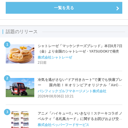
一覧を見る
話題のリリース
シャトレーゼ「マッケンチーズブレッド」本日8月7日
（金）より全国のシャトレーゼ・YATSUDOKIで発売
株式会社シャトレーゼ
2日前
冷気を逃がさない“ドア付きカート”で夏でも快適プレ
ー 国内初！※オリンピアオリジナル「AirCon
Cart（エアコンカート）」導入 | ＰＧＭ
パシフィックゴルフマネージメント株式会社
2026年08月06日 10:21
アニメ「ハイキュー!!」×いきなり！ステーキコラボ ノ
ベルティ「名札風カード」に関するお詫びおよび交換
対応についてのご案内
株式会社ペッパーフードサービス