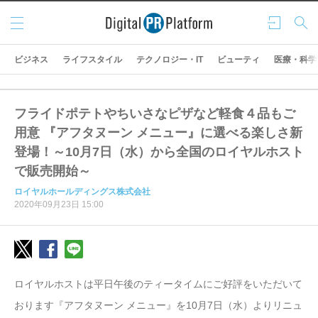
メニ
ログ
検索
ュー
イン
ビジネス
ライフスタイル
テクノロジー・IT
ビューティ
医療・科学
フライドポテトやちいさなピザなど軽食４品もご
用意 『アフタヌーン メニュー』に選べる楽しさ新
登場！～10月7日（水）から全国のロイヤルホスト
で販売開始～
ロイヤルホールディングス株式会社
2020年09月23日 15:00
ロイヤルホストは平日午後のティータイムにご好評をいただいて
おります『アフタヌーン メニュー』を
10
月7日（水）よりリニュ