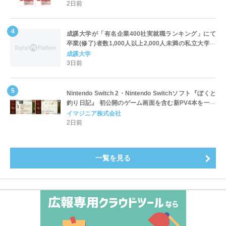
2日前
成蹊大学が「有名企業400社実就職ランキング」にて
卒業(修了)者数1,000人以上2,000人未満の私立大学で
全国第1位を獲得！～実就職率は26.5%（前年比＋
成蹊大学
4.3pt）に伸長、東京の私立大学でも10位にランクイン
3日前
～
Nintendo Switch 2・Nintendo Switchソフト『ぼくと
釣り日記』 初公開のゲーム画面を含む新PV4本を一挙
公開！
イマジニア株式会社
2日前
一覧を見る