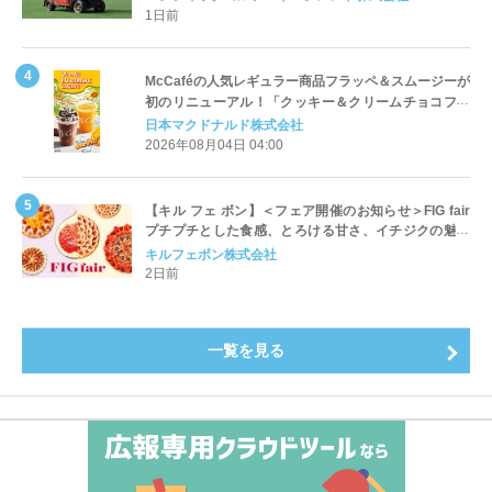
1日前
McCaféの人気レギュラー商品フラッペ＆スムージーが
初のリニューアル！「クッキー＆クリームチョコフラ
ッペ」「マンゴースムージー」8月5日（水）から販売
日本マクドナルド株式会社
開始
2026年08月04日 04:00
【キル フェ ボン】＜フェア開催のお知らせ＞FIG fair
プチプチとした食感、とろける甘さ、イチジクの魅力
をたっぷりと。新作を含め、イチジク尽くしの全4種が
キルフェボン株式会社
登場8月20日（木）スタート
2日前
一覧を見る