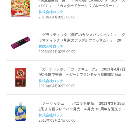
4月度新商品一覧 「パイの実〈木苺のクリームチーズ
パイ〉」 「カスタードケーキ〈ブルーベリー〉」
株式会社ロッテ
2013年04月02日 00:00
「グラマティック〈深紅のカシスパッション〉」「グ
ラマティック〈草原のアップルブロッサム〉」 2013
年4月23日(火)より全国で発売 ＝2013春夏のファッ
株式会社ロッテ
ショントレンドを取り入れたガム＝
2013年04月02日 00:00
「ガーナトッポ」「ガーナキューブ」 2013年4月9日
(火)全国で発売 ＝ガーナブランドから期間限定商品を
発売＝
株式会社ロッテ
2013年04月02日 00:00
「クーリッシュ」 バニラを刷新、 2013年3月25日
(月)より新フレーバー発売 ＝発売 10 周年を迎えまし
た！ ＝
株式会社ロッテ
2013年03月27日 00:00