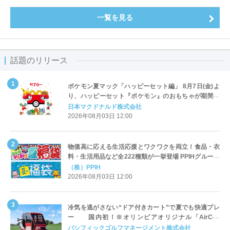
一覧を見る
話題のリリース
ポケモン夏マック「ハッピーセット編」 8月7日(金)よ
り、ハッピーセット『ポケモン』のおもちゃが期間限
定登場
日本マクドナルド株式会社
2026年08月03日 12:00
物価高に応える生活応援とワクワクを両立！食品・衣
料・生活用品など全222種類が一挙登場 PPIHグループ
「夏福袋」＆セール 8月6日(木)より順次スタート
（株）PPIH
2026年08月03日 12:00
冷気を逃がさない“ドア付きカート”で夏でも快適プレ
ー 国内初！※オリンピアオリジナル「AirCon
Cart（エアコンカート）」導入 | ＰＧＭ
パシフィックゴルフマネージメント株式会社