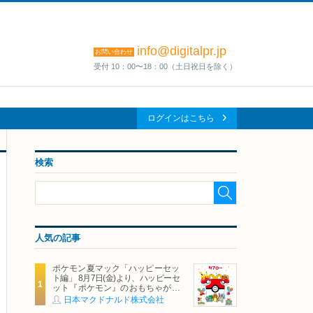
info@digitalpr.jp
お問い合わせ
受付 10：00〜18：00（土日祝日を除く）
ログインはこちら
検索
人気の記事
ポケモン夏マック「ハッピーセッ
ト編」 8月7日(金)より、ハッピーセ
ット『ポケモン』のおもちゃが期
間限定登場
日本マクドナルド株式会社