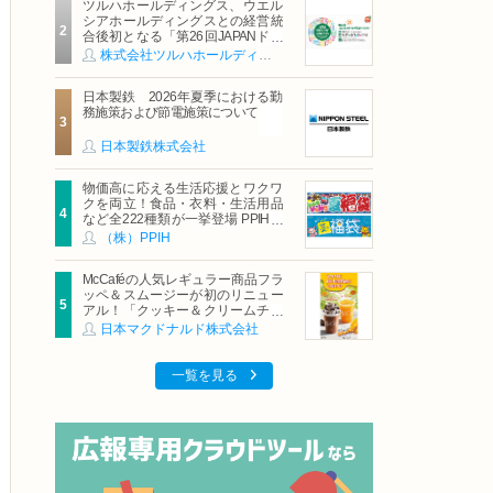
ツルハホールディングス、ウエル
シアホールディングスとの経営統
合後初となる「第26回JAPANドラ
ッグストアショー」に出展
株式会社ツルハホールディングス
日本製鉄 2026年夏季における勤
務施策および節電施策について
日本製鉄株式会社
物価高に応える生活応援とワクワ
クを両立！食品・衣料・生活用品
など全222種類が一挙登場 PPIHグ
ループ「夏福袋」＆セール 8月6日
（株）PPIH
(木)より順次スタート
McCaféの人気レギュラー商品フラ
ッペ＆スムージーが初のリニュー
アル！「クッキー＆クリームチョ
コフラッペ」「マンゴースムージ
日本マクドナルド株式会社
ー」8月5日（水）から販売開始
一覧を見る