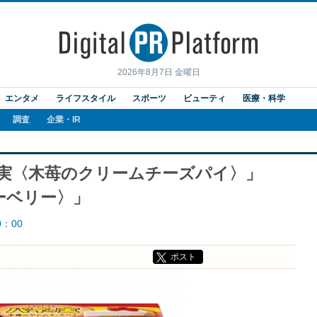
2026年8月7日 金曜日
エンタメ
ライフスタイル
スポーツ
ビューティ
医療・科学
調査
企業・IR
の実〈木苺のクリームチーズパイ〉」
ーベリー〉」
0：00
ポスト