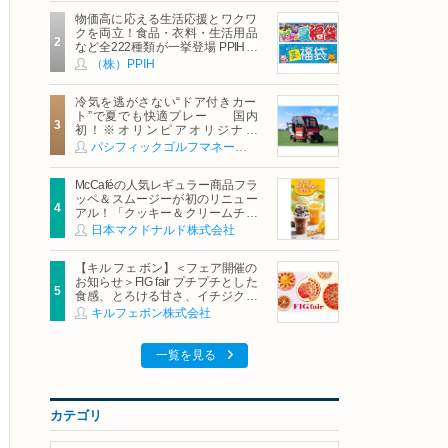
物価高に応える生活応援とワクワ
クを両立！食品・衣料・生活用品
など全222種類が一挙登場 PPIHグ
ループ「夏福袋」＆セール 8月6日
（株）PPIH
(木)より順次スタート
冷気を逃がさない“ドア付きカー
ト”で夏でも快適プレー 国内
初！※オリンピアオリジナル
「AirCon Cart（エアコンカー
パシフィックゴルフマネージメント株式会社
ト）」導入 | ＰＧＭ
McCaféの人気レギュラー商品フラ
ッペ＆スムージーが初のリニュー
アル！「クッキー＆クリームチョ
コフラッペ」「マンゴースムージ
日本マクドナルド株式会社
ー」8月5日（水）から販売開始
【キル フェ ボン】＜フェア開催の
お知らせ＞FIG fair プチプチとした
食感、とろける甘さ、イチジクの
魅力をたっぷりと。新作を含め、
キルフェボン株式会社
イチジク尽くしの全4種が登場8月
20日（木）スタート
一覧を見る
カテゴリ