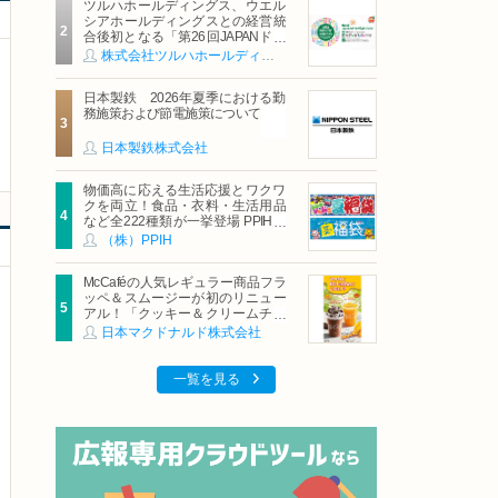
ツルハホールディングス、ウエル
シアホールディングスとの経営統
合後初となる「第26回JAPANドラ
ッグストアショー」に出展
株式会社ツルハホールディングス
日本製鉄 2026年夏季における勤
務施策および節電施策について
日本製鉄株式会社
物価高に応える生活応援とワクワ
クを両立！食品・衣料・生活用品
など全222種類が一挙登場 PPIHグ
ループ「夏福袋」＆セール 8月6日
（株）PPIH
(木)より順次スタート
McCaféの人気レギュラー商品フラ
ッペ＆スムージーが初のリニュー
アル！「クッキー＆クリームチョ
コフラッペ」「マンゴースムージ
日本マクドナルド株式会社
ー」8月5日（水）から販売開始
一覧を見る