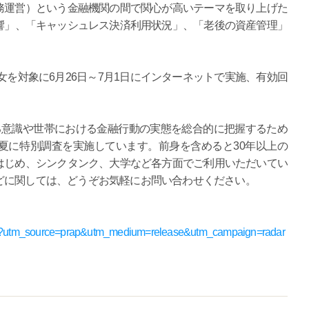
務運営）という金融機関の間で関心が高いテーマを取り上げた
響」、「キャッシュレス決済利用状況」、「老後の資産管理」
女を対象に6月26日～7月1日にインターネットで実施、有効回
る意識や世帯における金融行動の実態を総合的に把握するため
夏に特別調査を実施しています。前身を含めると30年以上の
はじめ、シンクタンク、大学など各方面でご利用いただいてい
どに関しては、どうぞお気軽にお問い合わせください。
/radar/?utm_source=prap&utm_medium=release&utm_campaign=radar