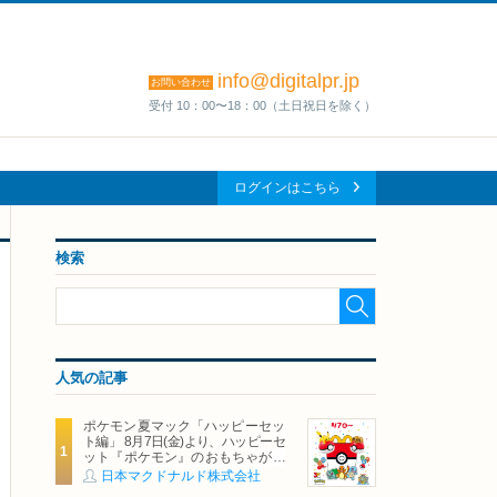
info@digitalpr.jp
お問い合わせ
受付 10：00〜18：00（土日祝日を除く）
ログインはこちら
検索
人気の記事
ポケモン夏マック「ハッピーセッ
ト編」 8月7日(金)より、ハッピーセ
ット『ポケモン』のおもちゃが期
間限定登場
日本マクドナルド株式会社