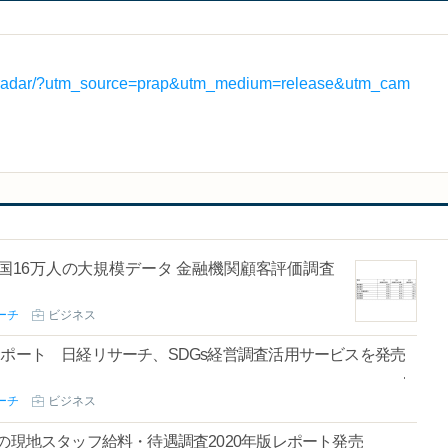
stry/radar/?utm_source=prap&utm_medium=release&utm_cam
全国16万人の大規模データ 金融機関顧客評価調査
ーチ
ビジネス
サポート 日経リサーチ、SDGs経営調査活用サービスを発売
ーチ
ビジネス
の現地スタッフ給料・待遇調査2020年版レポート発売