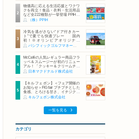
物価高に応える生活応援とワクワ
クを両立！食品・衣料・生活用品
など全222種類が一挙登場 PPIHグ
ループ「夏福袋」＆セール 8月6日
（株）PPIH
(木)より順次スタート
冷気を逃がさない“ドア付きカー
ト”で夏でも快適プレー 国内
初！※オリンピアオリジナル
「AirCon Cart（エアコンカー
パシフィックゴルフマネージメント株式会社
ト）」導入 | ＰＧＭ
McCaféの人気レギュラー商品フラ
ッペ＆スムージーが初のリニュー
アル！「クッキー＆クリームチョ
コフラッペ」「マンゴースムージ
日本マクドナルド株式会社
ー」8月5日（水）から販売開始
【キル フェ ボン】＜フェア開催の
お知らせ＞FIG fair プチプチとした
食感、とろける甘さ、イチジクの
魅力をたっぷりと。新作を含め、
キルフェボン株式会社
イチジク尽くしの全4種が登場8月
20日（木）スタート
一覧を見る
カテゴリ