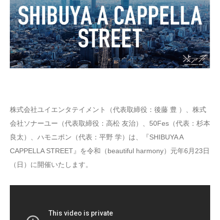
株式会社ユイエンタテイメント（代表取締役：後藤 豊 ）、株式
会社ソナーユー（代表取締役：高松 友治）、50Fes（代表：杉本
良太）、ハモニポン（代表：平野 学）は、『SHIBUYA A
CAPPELLA STREET』を令和（beautiful harmony）元年6月23日
（日）に開催いたします。