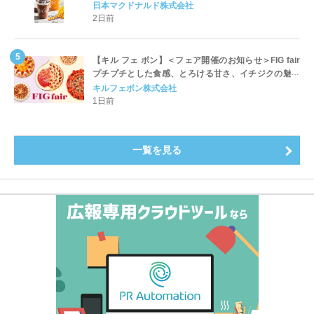
ッペ」「マンゴースムージー」8月5日（水）から販売
日本マクドナルド株式会社
開始
2日前
【キル フェ ボン】＜フェア開催のお知らせ＞FIG fair
プチプチとした食感、とろける甘さ、イチジクの魅力
をたっぷりと。新作を含め、イチジク尽くしの全4種が
キルフェボン株式会社
登場8月20日（木）スタート
1日前
一覧を見る