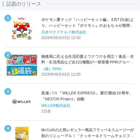
話題のリリース
ポケモン夏マック「ハッピーセット編」 8月7日(金)よ
り、ハッピーセット『ポケモン』のおもちゃが期間限
定登場
日本マクドナルド株式会社
2026年08月03日 12:00
物価高に応える生活応援とワクワクを両立！食品・衣
料・生活用品など全222種類が一挙登場 PPIHグループ
「夏福袋」＆セール 8月6日(木)より順次スタート
（株）PPIH
2026年08月03日 12:00
高速バス「WILLER EXPRESS」運行開始20周年、
「NEXT20 Project」始動
WILLER株式会社
2日前
McCaféの人気レギュラー商品フラッペ＆スムージーが
初のリニューアル！「クッキー＆クリームチョコフラ