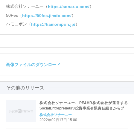
株式会社ソナーユー（
）
https://sonar-u.com/
50Fes（
）
https://50fes.jimdo.com/
ハモニポン（
）
https://hamonipon.jp/
画像ファイルのダウンロード
その他のリリース
株式会社ソナーユー、PE&HR株式会社が運営する
SocialEntrepreneur3投資事業有限責任組合からプレ
シリーズAの資金調達を実施
株式会社ソナーユー
2022年02月17日 15:00