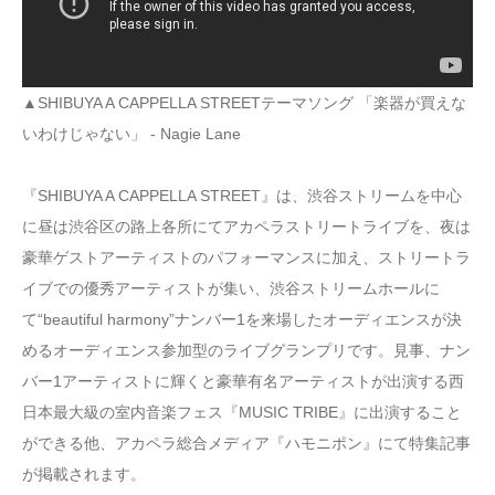
▲SHIBUYA A CAPPELLA STREETテーマソング 「楽器が買えな
いわけじゃない」 - Nagie Lane
『SHIBUYA A CAPPELLA STREET』は、渋谷ストリームを中心
に昼は渋谷区の路上各所にてアカペラストリートライブを、夜は
豪華ゲストアーティストのパフォーマンスに加え、ストリートラ
イブでの優秀アーティストが集い、渋谷ストリームホールに
て“beautiful harmony”ナンバー1を来場したオーディエンスが決
めるオーディエンス参加型のライブグランプリです。見事、ナン
バー1アーティストに輝くと豪華有名アーティストが出演する西
日本最大級の室内音楽フェス『MUSIC TRIBE』に出演すること
ができる他、アカペラ総合メディア『ハモニポン』にて特集記事
が掲載されます。