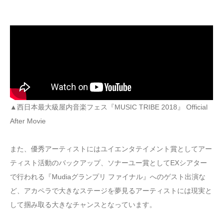
▲西日本最大級屋内音楽フェス『MUSIC TRIBE 2018』 Official
After Movie
また、優秀アーティストにはユイエンタテイメント賞としてアー
ティスト活動のバックアップ、ソナーユー賞としてEXシアター
で行われる『Mudiaグランプリ ファイナル』へのゲスト出演な
ど、アカペラで大きなステージを夢見るアーティストには現実と
して掴み取る大きなチャンスとなっています。