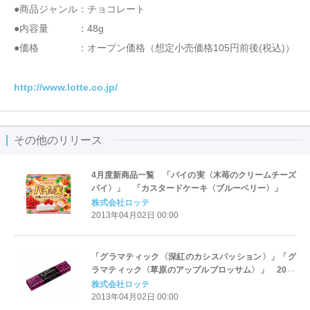
●商品ジャンル：チョコレート
●内容量 ：48g
●価格 ：オープン価格（想定小売価格105円前後(税込)）
http://www.lotte.co.jp/
その他のリリース
4月度新商品一覧 「パイの実〈木苺のクリームチーズ
パイ〉」 「カスタードケーキ〈ブルーベリー〉」
株式会社ロッテ
2013年04月02日 00:00
「グラマティック〈深紅のカシスパッション〉」「グ
ラマティック〈草原のアップルブロッサム〉」 2013
年4月23日(火)より全国で発売 ＝2013春夏のファッ
株式会社ロッテ
ショントレンドを取り入れたガム＝
2013年04月02日 00:00