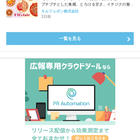
プチプチとした食感、とろける甘さ、イチジクの魅力
をたっぷりと。新作を含め、イチジク尽くしの全4種が
キルフェボン株式会社
登場8月20日（木）スタート
2日前
一覧を見る