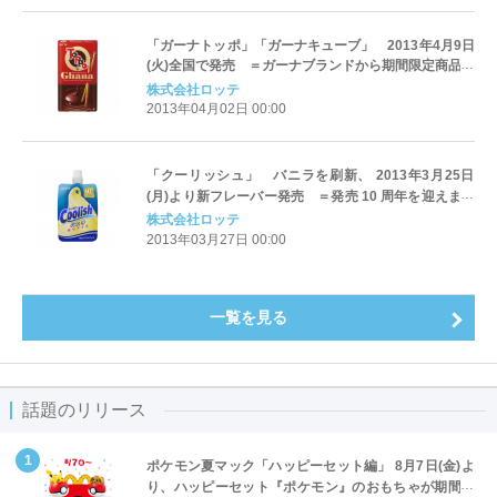
「ガーナトッポ」「ガーナキューブ」 2013年4月9日
(火)全国で発売 ＝ガーナブランドから期間限定商品を
発売＝
株式会社ロッテ
2013年04月02日 00:00
「クーリッシュ」 バニラを刷新、 2013年3月25日
(月)より新フレーバー発売 ＝発売 10 周年を迎えまし
た！ ＝
株式会社ロッテ
2013年03月27日 00:00
一覧を見る
話題のリリース
ポケモン夏マック「ハッピーセット編」 8月7日(金)よ
り、ハッピーセット『ポケモン』のおもちゃが期間限