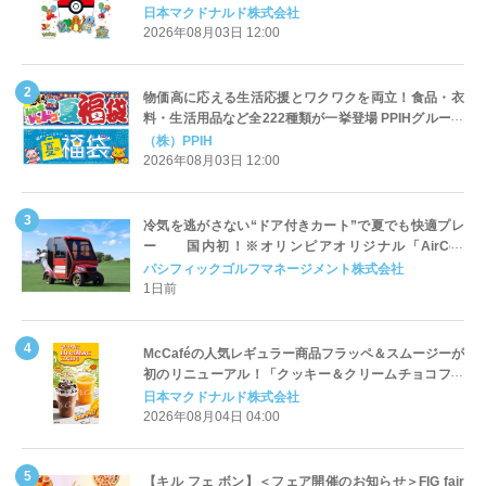
定登場
日本マクドナルド株式会社
2026年08月03日 12:00
物価高に応える生活応援とワクワクを両立！食品・衣
料・生活用品など全222種類が一挙登場 PPIHグループ
「夏福袋」＆セール 8月6日(木)より順次スタート
（株）PPIH
2026年08月03日 12:00
冷気を逃がさない“ドア付きカート”で夏でも快適プレ
ー 国内初！※オリンピアオリジナル「AirCon
Cart（エアコンカート）」導入 | ＰＧＭ
パシフィックゴルフマネージメント株式会社
1日前
McCaféの人気レギュラー商品フラッペ＆スムージーが
初のリニューアル！「クッキー＆クリームチョコフラ
ッペ」「マンゴースムージー」8月5日（水）から販売
日本マクドナルド株式会社
開始
2026年08月04日 04:00
【キル フェ ボン】＜フェア開催のお知らせ＞FIG fair