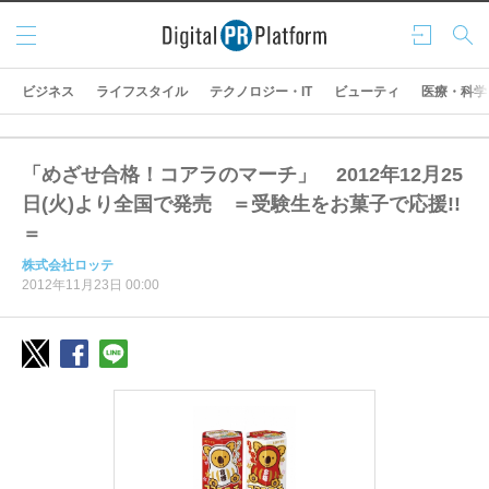
メニ
ログ
検索
ュー
イン
ビジネス
ライフスタイル
テクノロジー・IT
ビューティ
医療・科学
「めざせ合格！コアラのマーチ」 2012年12月25
日(火)より全国で発売 ＝受験生をお菓子で応援!!
＝
株式会社ロッテ
2012年11月23日 00:00