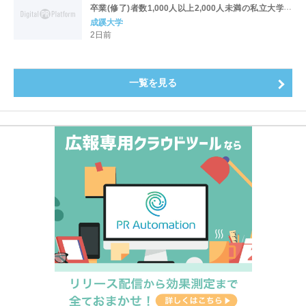
卒業(修了)者数1,000人以上2,000人未満の私立大学で
全国第1位を獲得！～実就職率は26.5%（前年比＋
成蹊大学
4.3pt）に伸長、東京の私立大学でも10位にランクイン
2日前
～
一覧を見る