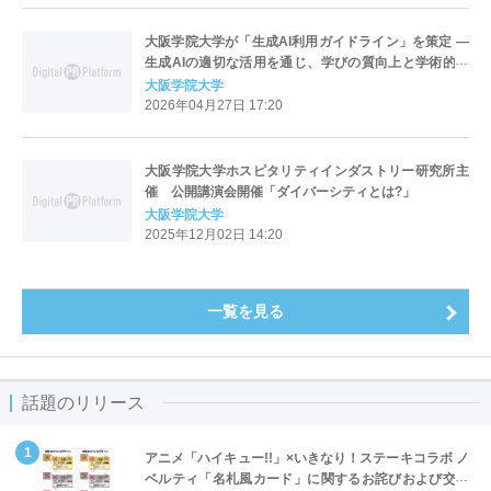
大阪学院大学が「生成AI利用ガイドライン」を策定 ―
生成AIの適切な活用を通じ、学びの質向上と学術的誠
実性の確保をめざす
大阪学院大学
2026年04月27日 17:20
大阪学院大学ホスピタリティインダストリー研究所主
催 公開講演会開催「ダイバーシティとは?」
大阪学院大学
2025年12月02日 14:20
一覧を見る
話題のリリース
アニメ「ハイキュー!!」×いきなり！ステーキコラボ ノ
ベルティ「名札風カード」に関するお詫びおよび交換