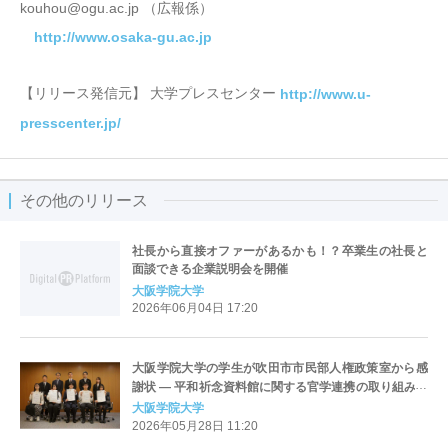
kouhou@ogu.ac.jp （広報係）
http://www.osaka-gu.ac.jp
【リリース発信元】 大学プレスセンター
http://www.u-
presscenter.jp/
その他のリリース
社長から直接オファーがあるかも！？卒業生の社長と
面談できる企業説明会を開催
大阪学院大学
2026年06月04日 17:20
大阪学院大学の学生が吹田市市民部人権政策室から感
謝状 ― 平和祈念資料館に関する官学連携の取り組みが
評価
大阪学院大学
2026年05月28日 11:20