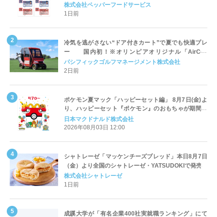
対応についてのご案内
株式会社ペッパーフードサービス
1日前
冷気を逃がさない“ドア付きカート”で夏でも快適プレ
ー 国内初！※オリンピアオリジナル「AirCon
Cart（エアコンカート）」導入 | ＰＧＭ
パシフィックゴルフマネージメント株式会社
2日前
ポケモン夏マック「ハッピーセット編」 8月7日(金)よ
り、ハッピーセット『ポケモン』のおもちゃが期間限
定登場
日本マクドナルド株式会社
2026年08月03日 12:00
シャトレーゼ「マッケンチーズブレッド」本日8月7日
（金）より全国のシャトレーゼ・YATSUDOKIで発売
株式会社シャトレーゼ
1日前
成蹊大学が「有名企業400社実就職ランキング」にて