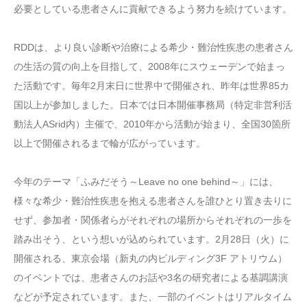
必要としている患者さんに貢献できるよう努力を続けています。
RDDは、より良い診断や治療による希少・難治性疾患の患者さん
の生活の質の向上を目指して、2008年にスウェーデンで始まっ
た活動です。毎年2月末日に世界中で開催され、昨年は世界85カ
国以上が参加しました。日本では日本開催事務局（特定非営利活
動法人ASrid内）主催で、2010年から活動が始まり、全国30箇所
以上で開催されるまで輪が広がっています。
今年のテーマ「ふみだそう～Leave no one behind～」には、
様々な希少・難治性疾患を抱える患者さんを誰ひとり置き去りに
せず、参加者・関係者らがそれぞれの場所からそれぞれの一歩を
踏み出そう、という想いが込められています。2月28日（火）に
開催される、東京会場（新丸の内ビルディング3F アトリウム）
のイベントでは、患者さんのお話や3名の研究者による基調講演
などが予定されています。また、一部のイベントはリアルタイム