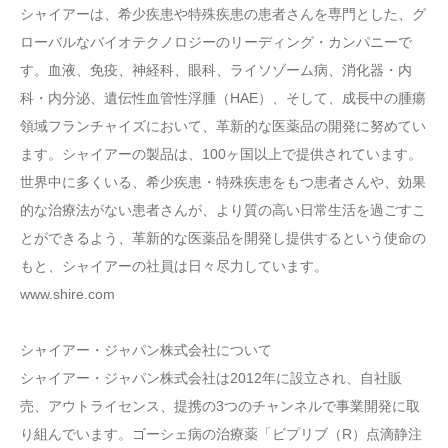
シャイアーは、希少疾患や特殊疾患の患者さんを専門とした、グ
ローバルなバイオテクノロジーのリーディング・カンパニーで
す。血液、免疫、神経科、眼科、ライソゾーム病、消化器・内
科・内分泌、遺伝性血管性浮腫（HAE）、そして、成長中の腫瘍
領域フランチャイズにおいて、革新的な医薬品の開発に努めてい
ます。シャイアーの製品は、100ヶ国以上で提供されています。
世界中に多くいる、希少疾患・特殊疾患をもつ患者さんや、効果
的な治療法がない患者さんが、より質の高い日常生活を過ごすこ
とができるよう、革新的な医薬品を開発し提供するという使命の
もと、シャイアーの社員は日々尽力しています。
www.shire.com
シャイアー・ジャパン株式会社について
シャイアー・ジャパン株式会社は2012年に設立され、自社販
売、アウトライセンス、提携の3つのチャンネルで事業開発に取
り組んでいます。ゴーシェ病の治療薬「ビプリブ（R）点滴静注