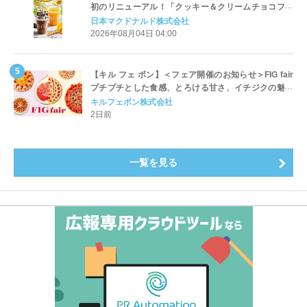
初のリニューアル！「クッキー＆クリームチョコフラ
ッペ」「マンゴースムージー」8月5日（水）から販売
日本マクドナルド株式会社
開始
2026年08月04日 04:00
【キル フェ ボン】＜フェア開催のお知らせ＞FIG fair
プチプチとした食感、とろける甘さ、イチジクの魅力
をたっぷりと。新作を含め、イチジク尽くしの全4種が
キルフェボン株式会社
登場8月20日（木）スタート
2日前
一覧を見る