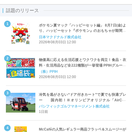
話題のリリース
ポケモン夏マック「ハッピーセット編」 8月7日(金)よ
り、ハッピーセット『ポケモン』のおもちゃが期間限
定登場
日本マクドナルド株式会社
2026年08月03日 12:00
物価高に応える生活応援とワクワクを両立！食品・衣
料・生活用品など全222種類が一挙登場 PPIHグループ
「夏福袋」＆セール 8月6日(木)より順次スタート
（株）PPIH
2026年08月03日 12:00
冷気を逃がさない“ドア付きカート”で夏でも快適プレ
ー 国内初！※オリンピアオリジナル「AirCon
Cart（エアコンカート）」導入 | ＰＧＭ
パシフィックゴルフマネージメント株式会社
1日前
McCaféの人気レギュラー商品フラッペ＆スムージーが