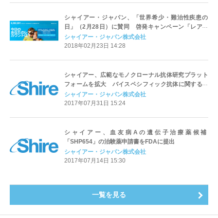
シャイアー・ジャパン、「世界希少・難治性疾患の
日」（2月28日）に賛同 啓発キャンペーン「レア・
カウント」を日本で初実施
シャイアー・ジャパン株式会社
2018年02月23日 14:28
シャイアー、広範なモノクローナル抗体研究プラット
フォームを拡大 バイスペシフィック抗体に関するラ
イセンス契約を Novimmune社と締結
シャイアー・ジャパン株式会社
2017年07月31日 15:24
シャイアー、血友病Aの遺伝子治療薬候補
「SHP654」の治験薬申請書をFDAに提出
シャイアー・ジャパン株式会社
2017年07月14日 15:30
一覧を見る