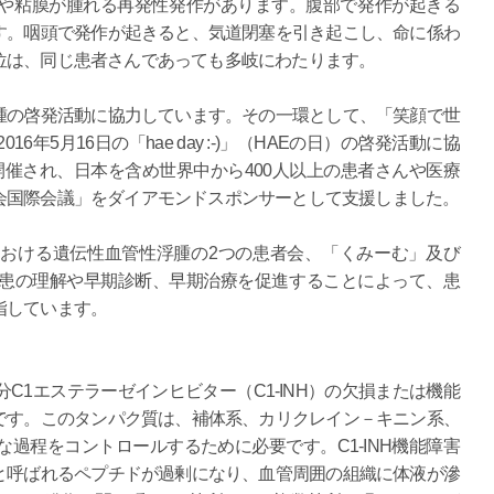
や粘膜が腫れる再発性発作があります。腹部で発作が起きる
す。咽頭で発作が起きると、気道閉塞を引き起こし、命に係わ
位は、同じ患者さんであっても多岐にわたります。
腫の啓発活動に協力しています。その一環として、「笑顔で世
年5月16日の「hae day :-)」（HAEの日）の啓発活動に協
催され、日本を含め世界中から400人以上の患者さんや医療
会国際会議」をダイアモンドスポンサーとして支援しました。
おける遺伝性血管性浮腫の2つの患者会、「くみーむ」及び
疾患の理解や早期診断、早期治療を促進することによって、患
指しています。
C1エステラーゼインヒビター（C1-INH）の欠損または機能
です。このタンパク質は、補体系、カリクレイン－キニン系、
過程をコントロールするために必要です。C1-INH機能障害
と呼ばれるペプチドが過剰になり、血管周囲の組織に体液が滲