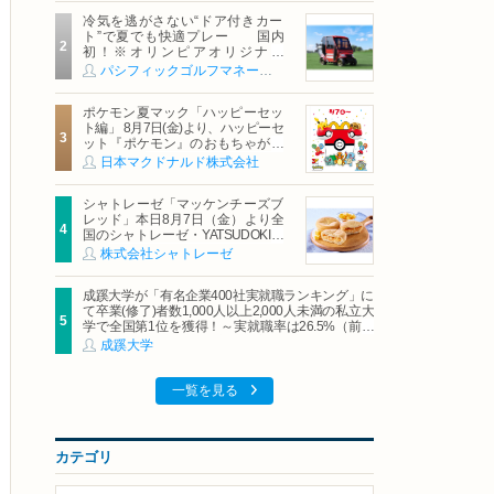
冷気を逃がさない“ドア付きカー
ト”で夏でも快適プレー 国内
初！※オリンピアオリジナル
「AirCon Cart（エアコンカー
パシフィックゴルフマネージメント株式会社
ト）」導入 | ＰＧＭ
ポケモン夏マック「ハッピーセッ
ト編」 8月7日(金)より、ハッピーセ
ット『ポケモン』のおもちゃが期
間限定登場
日本マクドナルド株式会社
シャトレーゼ「マッケンチーズブ
レッド」本日8月7日（金）より全
国のシャトレーゼ・YATSUDOKIで
発売
株式会社シャトレーゼ
成蹊大学が「有名企業400社実就職ランキング」に
て卒業(修了)者数1,000人以上2,000人未満の私立大
学で全国第1位を獲得！～実就職率は26.5%（前年
比＋4.3pt）に伸長、東京の私立大学でも10位にラ
成蹊大学
ンクイン～
一覧を見る
カテゴリ