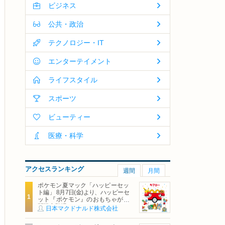
ビジネス
公共・政治
テクノロジー・IT
エンターテイメント
ライフスタイル
スポーツ
ビューティー
医療・科学
アクセスランキング
週間
月間
ポケモン夏マック「ハッピーセッ
ト編」 8月7日(金)より、ハッピーセ
ット『ポケモン』のおもちゃが期
間限定登場
日本マクドナルド株式会社