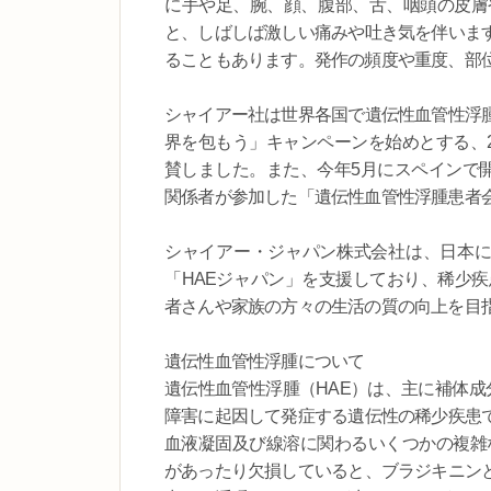
に手や足、腕、顔、腹部、舌、咽頭の皮膚
と、しばしば激しい痛みや吐き気を伴いま
ることもあります。発作の頻度や重度、部
シャイアー社は世界各国で遺伝性血管性浮
界を包もう」キャンペーンを始めとする、2016
賛しました。また、今年5月にスペインで開
関係者が参加した「遺伝性血管性浮腫患者
シャイアー・ジャパン株式会社は、日本に
「HAEジャパン」を支援しており、稀少
者さんや家族の方々の生活の質の向上を目
遺伝性血管性浮腫について
遺伝性血管性浮腫（HAE）は、主に補体成分
障害に起因して発症する遺伝性の稀少疾患
血液凝固及び線溶に関わるいくつかの複雑な
があったり欠損していると、ブラジキニン