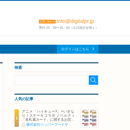
info@digitalpr.jp
お問い合わせ
受付 10：00〜18：00（土日祝日を除く）
ログインはこちら
検索
人気の記事
アニメ「ハイキュー!!」×いきな
り！ステーキコラボ ノベルティ
「名札風カード」に関するお詫び
および交換対応についてのご案内
株式会社ペッパーフードサービス