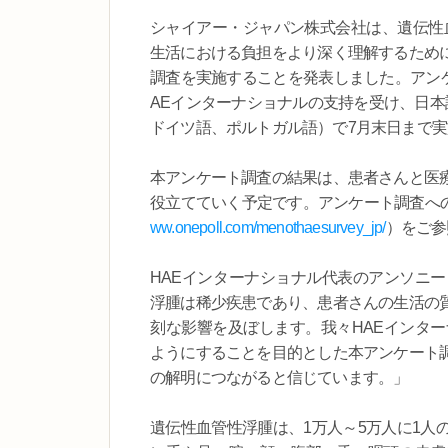
シャイアー・ジャパン株式会社は、遺伝性血管性浮腫（
生活における負担をより深く理解するため
調査を実施することを発表しました。アン
AEインターナショナルの支持を受け、日本
ドイツ語、ポルトガル語）で7月末日まで
本アンケート調査の結果は、患者さんと医
役立てていく予定です。アンケート調査へ
ww.onepoll.com/menothaesurvey_jp/
）をご参
HAEインターナショナル代表のアンソニ
浮腫は稀少疾患であり、患者さんの生活の
刻な影響を及ぼします。我々HAEインタ
ようにすることを目的とした本アンケート
の解明につながると信じています。」
遺伝性血管性浮腫は、1万人～5万人に1人