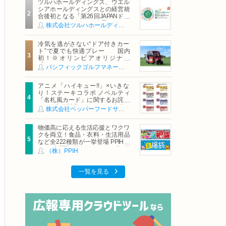
ツルハホールディングス、ウエル
シアホールディングスとの経営統
合後初となる「第26回JAPANドラ
ッグストアショー」に出展
株式会社ツルハホールディングス
冷気を逃がさない“ドア付きカー
ト”で夏でも快適プレー 国内
初！※オリンピアオリジナル
「AirCon Cart（エアコンカー
パシフィックゴルフマネージメント株式会社
ト）」導入 | ＰＧＭ
アニメ「ハイキュー!!」×いきな
り！ステーキコラボ ノベルティ
「名札風カード」に関するお詫び
および交換対応についてのご案内
株式会社ペッパーフードサービス
物価高に応える生活応援とワクワ
クを両立！食品・衣料・生活用品
など全222種類が一挙登場 PPIHグ
ループ「夏福袋」＆セール 8月6日
（株）PPIH
(木)より順次スタート
一覧を見る