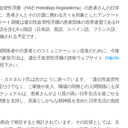
HAE: Hereditary Angioedema）の患者さんの日常
に、患者さんとその介護に携わる方々を対象としたアンケート
ケート調査は遺伝性血管性浮腫の患者団体の世界連盟であるH
語を含む6ヵ国語（日本語、英語、スペイン語、フランス語、
実施される予定です。
療関係者や介護者とのコミュニケーション促進のために、今後
の参加方法は、遺伝子血管性浮腫の啓発ウェブサイト（
http://w
照下さい。
ー・カスタルド氏は次のように述べています。「遺伝性血管性
質だけでなく、ご家族や友人、職場の同僚との人間関係にも深
ーナショナルは、患者さんがより質の高い日常生活を過ごせる
調査を支持し、見落としがちな精神面を含めた日常生活の負担
の割合で発症すると推計されています。その症状としては、主