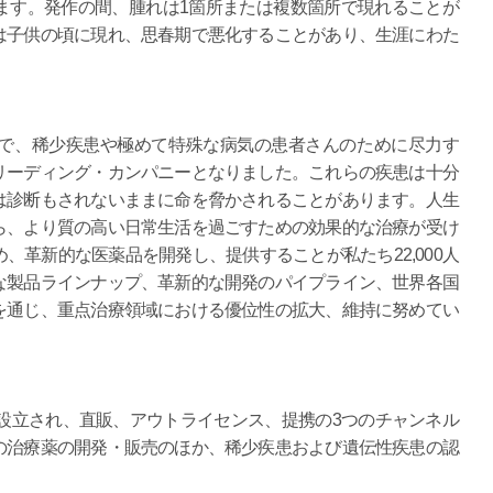
ます。発作の間、腫れは1箇所または複数箇所で現れることが
は子供の頃に現れ、思春期で悪化することがあり、生涯にわた
で、稀少疾患や極めて特殊な病気の患者さんのために尽力す
リーディング・カンパニーとなりました。これらの疾患は十分
は診断もされないままに命を脅かされることがあります。人生
ら、より質の高い日常生活を過ごすための効果的な治療が受け
、革新的な医薬品を開発し、提供することが私たち22,000人
な製品ラインナップ、革新的な開発のパイプライン、世界各国
を通じ、重点治療領域における優位性の拡大、維持に努めてい
に設立され、直販、アウトライセンス、提携の3つのチャンネル
の治療薬の開発・販売のほか、稀少疾患および遺伝性疾患の認