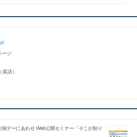
p/
ページ
（英語）
友病デーにあわせ Web公開セミナー「そこが知り