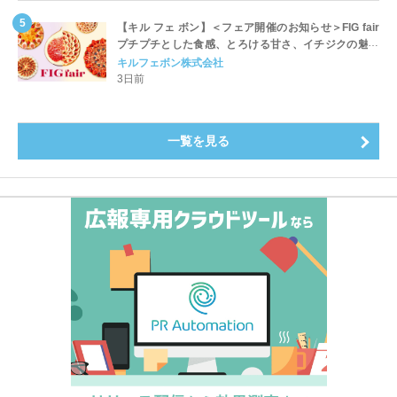
【キル フェ ボン】＜フェア開催のお知らせ＞FIG fair
プチプチとした食感、とろける甘さ、イチジクの魅力
をたっぷりと。新作を含め、イチジク尽くしの全4種が
キルフェボン株式会社
登場8月20日（木）スタート
3日前
一覧を見る