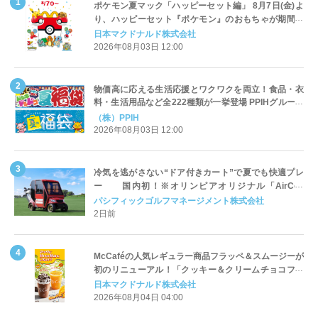
ポケモン夏マック「ハッピーセット編」 8月7日(金)よ
り、ハッピーセット『ポケモン』のおもちゃが期間限
定登場
日本マクドナルド株式会社
2026年08月03日 12:00
物価高に応える生活応援とワクワクを両立！食品・衣
料・生活用品など全222種類が一挙登場 PPIHグループ
「夏福袋」＆セール 8月6日(木)より順次スタート
（株）PPIH
2026年08月03日 12:00
冷気を逃がさない“ドア付きカート”で夏でも快適プレ
ー 国内初！※オリンピアオリジナル「AirCon
Cart（エアコンカート）」導入 | ＰＧＭ
パシフィックゴルフマネージメント株式会社
2日前
McCaféの人気レギュラー商品フラッペ＆スムージーが
初のリニューアル！「クッキー＆クリームチョコフラ
ッペ」「マンゴースムージー」8月5日（水）から販売
日本マクドナルド株式会社
開始
2026年08月04日 04:00