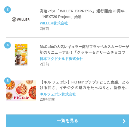
高速バス「WILLER EXPRESS」運行開始20周年、
「NEXT20 Project」始動
WILLER株式会社
2日前
McCaféの人気レギュラー商品フラッペ＆スムージーが
初のリニューアル！「クッキー＆クリームチョコフラ
ッペ」「マンゴースムージー」8月5日（水）から販売
日本マクドナルド株式会社
開始
2日前
【キル フェ ボン】FIG fair プチプチとした食感、とろ
ける甘さ、イチジクの魅力をたっぷりと。新作を含
め、イチジク尽くしの全4種が登場8月20日（木）スタ
キルフェボン株式会社
ート
23時間前
一覧を見る