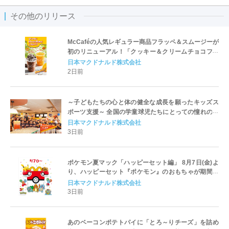
その他のリリース
McCaféの人気レギュラー商品フラッペ＆スムージーが
初のリニューアル！「クッキー＆クリームチョコフラ
ッペ」「マンゴースムージー」8月5日（水）から販売
日本マクドナルド株式会社
開始
2日前
～子どもたちの心と体の健全な成長を願ったキッズス
ポーツ支援～ 全国の学童球児たちにとっての憧れの舞
台が愛媛に！ 『高円宮賜杯 第46回 全日本学童軟式野
日本マクドナルド株式会社
球大会 マクドナルド・トーナメント』
3日前
ポケモン夏マック「ハッピーセット編」 8月7日(金)よ
り、ハッピーセット『ポケモン』のおもちゃが期間限
定登場
日本マクドナルド株式会社
3日前
あのベーコンポテトパイに「とろ～りチーズ」を詰め