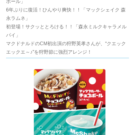
ボール」
6年ぶりに復活！ひんやり爽快！！「マックシェイク 森
永ラムネ」
初登場！サクッととろける！！「森永ミルクキャラメル
パイ」
マクドナルドのCM初出演の狩野英孝さんが、“クエック
エックエ～♪”を狩野節に強烈アレンジ！