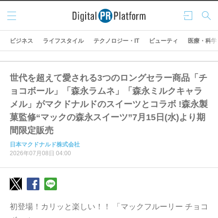
メニ
ログ
検索
ュー
イン
ビジネス
ライフスタイル
テクノロジー・IT
ビューティ
医療・科学
世代を超えて愛される3つのロングセラー商品「チ
ョコボール」「森永ラムネ」「森永ミルクキャラ
メル」がマクドナルドのスイーツとコラボ !森永製
菓監修“マックの森永スイーツ”7月15日(水)より期
間限定販売
日本マクドナルド株式会社
2026年07月08日 04:00
初登場！カリッと楽しい！！ 「マックフルーリー チョコ