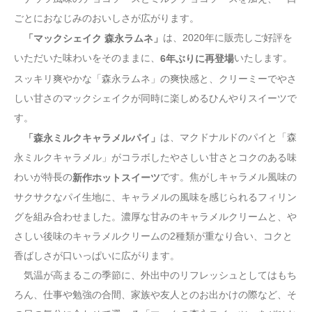
ごとにおなじみのおいしさが広がります。
は、2020年に販売しご好評を
「マックシェイク 森永ラムネ」
いただいた味わいをそのままに、
いたします。
6年ぶりに再登場
スッキリ爽やかな「森永ラムネ」の爽快感と、クリーミーでやさ
しい甘さのマックシェイクが同時に楽しめるひんやりスイーツで
す。
は、マクドナルドのパイと「森
「森永ミルクキャラメルパイ」
永ミルクキャラメル」がコラボしたやさしい甘さとコクのある味
わいが特長の
です。焦がしキャラメル風味の
新作ホットスイーツ
サクサクなパイ生地に、キャラメルの風味を感じられるフィリン
グを組み合わせました。濃厚な甘みのキャラメルクリームと、や
さしい後味のキャラメルクリームの2種類が重なり合い、コクと
香ばしさが口いっぱいに広がります。
気温が高まるこの季節に、外出中のリフレッシュとしてはもち
ろん、仕事や勉強の合間、家族や友人とのお出かけの際など、そ