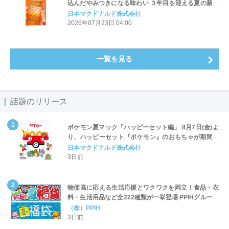
込んだやみつきになる味わい ３年目を迎える夏の新定
番「チーズベーコンポテトパイ」7月29日(水)から期間
日本マクドナルド株式会社
限定販売
2026年07月23日 04:00
一覧を見る
話題のリリース
ポケモン夏マック「ハッピーセット編」 8月7日(金)よ
り、ハッピーセット『ポケモン』のおもちゃが期間限
定登場
日本マクドナルド株式会社
3日前
物価高に応える生活応援とワクワクを両立！食品・衣
料・生活用品など全222種類が一挙登場 PPIHグループ
「夏福袋」＆セール 8月6日(木)より順次スタート
（株）PPIH
3日前