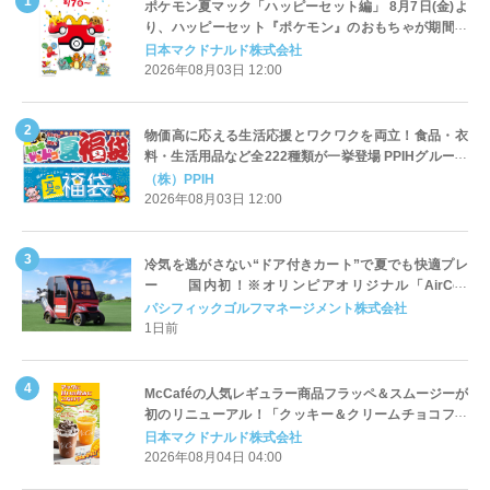
ポケモン夏マック「ハッピーセット編」 8月7日(金)よ
り、ハッピーセット『ポケモン』のおもちゃが期間限
定登場
日本マクドナルド株式会社
2026年08月03日 12:00
物価高に応える生活応援とワクワクを両立！食品・衣
料・生活用品など全222種類が一挙登場 PPIHグループ
「夏福袋」＆セール 8月6日(木)より順次スタート
（株）PPIH
2026年08月03日 12:00
冷気を逃がさない“ドア付きカート”で夏でも快適プレ
ー 国内初！※オリンピアオリジナル「AirCon
Cart（エアコンカート）」導入 | ＰＧＭ
パシフィックゴルフマネージメント株式会社
1日前
McCaféの人気レギュラー商品フラッペ＆スムージーが
初のリニューアル！「クッキー＆クリームチョコフラ
ッペ」「マンゴースムージー」8月5日（水）から販売
日本マクドナルド株式会社
開始
2026年08月04日 04:00