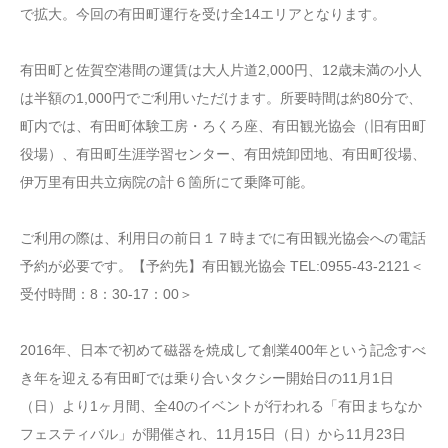
で拡大。今回の有田町運行を受け全14エリアとなります。
有田町と佐賀空港間の運賃は大人片道2,000円、12歳未満の小人
は半額の1,000円でご利用いただけます。所要時間は約80分で、
町内では、有田町体験工房・ろくろ座、有田観光協会（旧有田町
役場）、有田町生涯学習センター、有田焼卸団地、有田町役場、
伊万里有田共立病院の計６箇所にて乗降可能。
ご利用の際は、利用日の前日１７時までに有田観光協会への電話
予約が必要です。【予約先】有田観光協会 TEL:0955-43-2121＜
受付時間：8：30-17：00＞
2016年、日本で初めて磁器を焼成して創業400年という記念すべ
き年を迎える有田町では乗り合いタクシー開始日の11月1日
（日）より1ヶ月間、全40のイベントが行われる「有田まちなか
フェスティバル」が開催され、11月15日（日）から11月23日