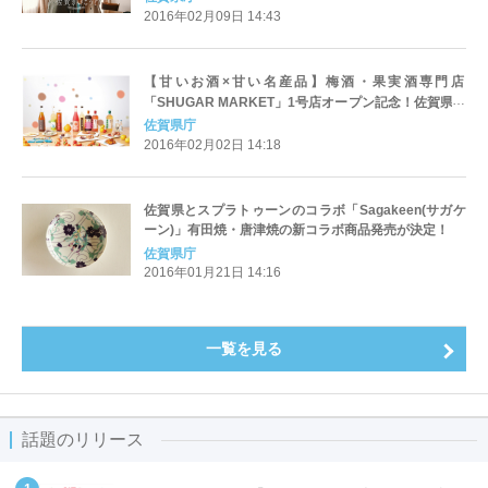
2016年02月09日 14:43
【甘いお酒×甘い名産品】梅酒・果実酒専門店
「SHUGAR MARKET」1号店オープン記念！佐賀県の
甘い名産品が期間限定で登場！
佐賀県庁
2016年02月02日 14:18
佐賀県とスプラトゥーンのコラボ「Sagakeen(サガケ
ーン)」有田焼・唐津焼の新コラボ商品発売が決定！
佐賀県庁
2016年01月21日 14:16
一覧を見る
話題のリリース