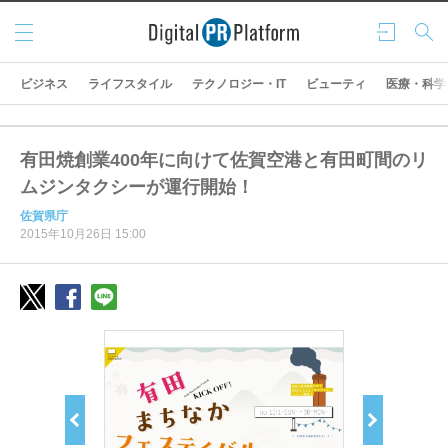
メニ
ログ
検索
ュー
イン
ビジネス
ライフスタイル
テクノロジー・IT
ビューティ
医療・科学
有田焼創業400年に向けて佐賀空港と有田町間のリ
ムジンタクシーが運行開始！
佐賀県庁
2015年10月26日 15:00