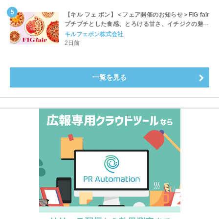
【キル フェ ボン】＜フェア開催のお知らせ＞FIG fair
プチプチとした食感、とろける甘さ、イチジクの魅力
をたっぷりと。新作を含め、イチジク尽くしの全4種が
キルフェボン株式会社
登場8月20日（木）スタート
2日前
一覧を見る