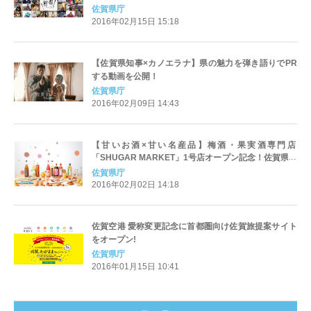
佐賀県庁
2016年02月15日 15:18
【佐賀県知事×カノエラナ】県の魅力を弾き語りでPR
する動画を公開！
佐賀県庁
2016年02月09日 14:43
【甘いお酒×甘い名産品】梅酒・果実酒専門店
「SHUGAR MARKET」1号店オープン記念！佐賀県の
甘い名産品が期間限定で登場！
佐賀県庁
2016年02月02日 14:18
佐賀空港 愛称変更記念に首都圏向け佐賀旅提案サイト
をオープン!
佐賀県庁
2016年01月15日 10:41