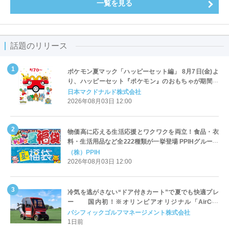
一覧を見る
話題のリリース
ポケモン夏マック「ハッピーセット編」 8月7日(金)よ
り、ハッピーセット『ポケモン』のおもちゃが期間限
定登場
日本マクドナルド株式会社
2026年08月03日 12:00
物価高に応える生活応援とワクワクを両立！食品・衣
料・生活用品など全222種類が一挙登場 PPIHグループ
「夏福袋」＆セール 8月6日(木)より順次スタート
（株）PPIH
2026年08月03日 12:00
冷気を逃がさない“ドア付きカート”で夏でも快適プレ
ー 国内初！※オリンピアオリジナル「AirCon
Cart（エアコンカート）」導入 | ＰＧＭ
パシフィックゴルフマネージメント株式会社
1日前