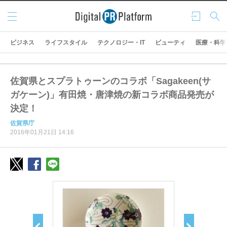
メニ
ログ
検索
ュー
イン
ビジネス
ライフスタイル
テクノロジー・IT
ビューティ
医療・科学
佐賀県とスプラトゥーンのコラボ「Sagakeen(サ
ガケーン)」有田焼・唐津焼の新コラボ商品発売が
決定！
佐賀県庁
2016年01月21日 14:16