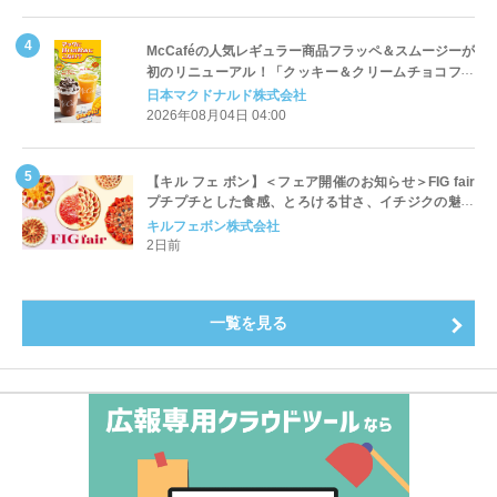
McCaféの人気レギュラー商品フラッペ＆スムージーが
初のリニューアル！「クッキー＆クリームチョコフラ
ッペ」「マンゴースムージー」8月5日（水）から販売
日本マクドナルド株式会社
開始
2026年08月04日 04:00
【キル フェ ボン】＜フェア開催のお知らせ＞FIG fair
プチプチとした食感、とろける甘さ、イチジクの魅力
をたっぷりと。新作を含め、イチジク尽くしの全4種が
キルフェボン株式会社
登場8月20日（木）スタート
2日前
一覧を見る