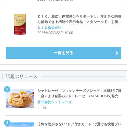
ＤＩＣ、脂肪、体重減少をサポートし、マルチな栄養
も補給できる機能性表示食品「メタシールド」を新発
売
ＤＩＣ株式会社
2026年07月22日 10:00
一覧を見る
話題のリリース
シャトレーゼ「マッケンチーズブレッド」本日8月7日
（金）より全国のシャトレーゼ・YATSUDOKIで発売
株式会社シャトレーゼ
2日前
冷気を逃がさない“ドア付きカート”で夏でも快適プレ