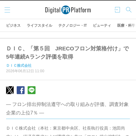
メニ
ログ
検索
ュー
イン
ビジネス
ライフスタイル
テクノロジー・IT
ビューティ
医療・科学
ＤＩＣ、「第５回 JRECOフロン対策格付け」で
5年連続Aランク評価を取得
ＤＩＣ株式会社
2026年06月12日 11:00
― フロン排出抑制法遵守への取り組みが評価、調査対象
企業の上位7％ ―
ＤＩＣ株式会社（本社：東京都中央区、社長執行役員：池田尚