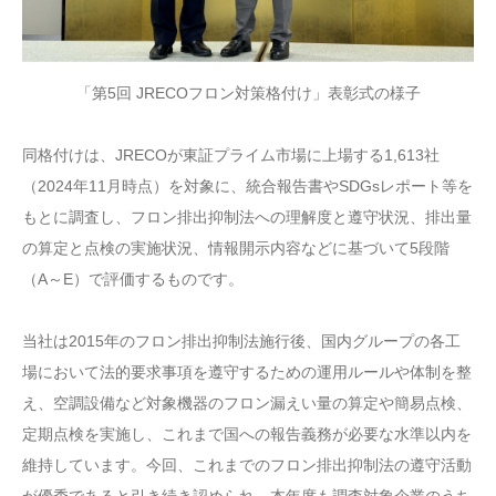
「第5回 JRECOフロン対策格付け」表彰式の様子
同格付けは、JRECOが東証プライム市場に上場する1,613社
（2024年11月時点）を対象に、統合報告書やSDGsレポート等を
もとに調査し、フロン排出抑制法への理解度と遵守状況、排出量
の算定と点検の実施状況、情報開示内容などに基づいて5段階
（A～E）で評価するものです。
当社は2015年のフロン排出抑制法施行後、国内グループの各工
場において法的要求事項を遵守するための運用ルールや体制を整
え、空調設備など対象機器のフロン漏えい量の算定や簡易点検、
定期点検を実施し、これまで国への報告義務が必要な水準以内を
維持しています。今回、これまでのフロン排出抑制法の遵守活動