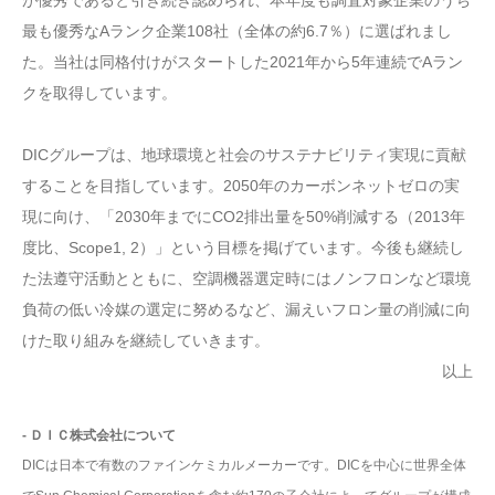
が優秀であると引き続き認められ、本年度も調査対象企業のうち
最も優秀なAランク企業108社（全体の約6.7％）に選ばれまし
た。当社は同格付けがスタートした2021年から5年連続でAラン
クを取得しています。
DICグループは、地球環境と社会のサステナビリティ実現に貢献
することを目指しています。2050年のカーボンネットゼロの実
現に向け、「2030年までにCO2排出量を50%削減する（2013年
度比、Scope1, 2）」という目標を掲げています。今後も継続し
た法遵守活動とともに、空調機器選定時にはノンフロンなど環境
負荷の低い冷媒の選定に努めるなど、漏えいフロン量の削減に向
けた取り組みを継続していきます。
以上
- ＤＩＣ株式会社について
DICは日本で有数のファインケミカルメーカーです。DICを中心に世界全体