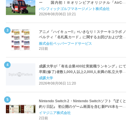
ー 国内初！※オリンピアオリジナル「AirCon
Cart（エアコンカート）」導入 | ＰＧＭ
パシフィックゴルフマネージメント株式会社
2026年08月06日 10:21
アニメ「ハイキュー!!」×いきなり！ステーキコラボ ノ
ベルティ「名札風カード」に関するお詫びおよび交換
対応についてのご案内
株式会社ペッパーフードサービス
2日前
成蹊大学が「有名企業400社実就職ランキング」にて
卒業(修了)者数1,000人以上2,000人未満の私立大学で
全国第1位を獲得！～実就職率は26.5%（前年比＋
成蹊大学
4.3pt）に伸長、東京の私立大学でも10位にランクイン
2026年08月06日 11:20
～
Nintendo Switch 2・Nintendo Switchソフト『ぼくと
釣り日記』 初公開のゲーム画面を含む新PV4本を一挙
公開！
イマジニア株式会社
2日前