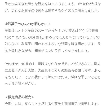
子が歩んできた豊かな歴史を辿ってみましょう。金つばや大福な
ど、身近なお菓子の今昔を比較できるクイズもご用意しました。
②和菓子のひみつが明らかに！
羊羹はもともと羊肉のスープだった？ たい焼きはどうして鯛形
なの？ 丸くない月見団子があるってほんと？ 知っているようで
知らない、和菓子に関わるさまざまな疑問を解き明かします。展
示を楽しみながら、和菓子について詳しくなりましょう。
そのほか、会場では、普段はなかなか見ることができない、職人
による「きんとん製」の生菓子づくりの動画も公開します。あん
を包んだり、そぼろ状にして箸でつけたり、繊細な手しごとをじ
っくりご覧ください。
＜限定商品の販売＞
会期中には、夏らしさを感じる生菓子を期間限定で販売します。