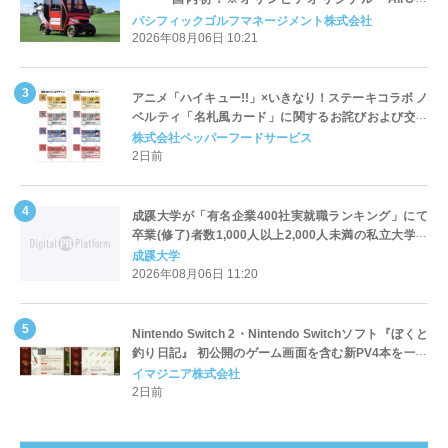
Cart（エアコンカート）」導入 | ＰＧＭ
パシフィックゴルフマネージメント株式会社
2026年08月06日 10:21
アニメ「ハイキュー!!」×いきなり！ステーキコラボ ノ
ベルティ「名札風カード」に関するお詫びおよび交換
対応についてのご案内
株式会社ペッパーフードサービス
2日前
成蹊大学が「有名企業400社実就職ランキング」にて
卒業(修了)者数1,000人以上2,000人未満の私立大学で
全国第1位を獲得！～実就職率は26.5%（前年比＋
成蹊大学
4.3pt）に伸長、東京の私立大学でも10位にランクイン
2026年08月06日 11:20
～
Nintendo Switch 2・Nintendo Switchソフト『ぼくと
釣り日記』 初公開のゲーム画面を含む新PV4本を一挙
公開！
イマジニア株式会社
2日前