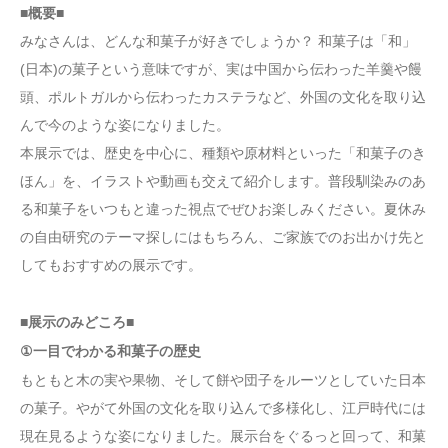
■概要■
みなさんは、どんな和菓子が好きでしょうか？ 和菓子は「和」
(日本)の菓子という意味ですが、実は中国から伝わった羊羹や饅
頭、ポルトガルから伝わったカステラなど、外国の文化を取り込
んで今のような姿になりました。
本展示では、歴史を中心に、種類や原材料といった「和菓子のき
ほん」を、イラストや動画も交えて紹介します。普段馴染みのあ
る和菓子をいつもと違った視点でぜひお楽しみください。夏休み
の自由研究のテーマ探しにはもちろん、ご家族でのお出かけ先と
してもおすすめの展示です。
■展示のみどころ■
①一目でわかる和菓子の歴史
もともと木の実や果物、そして餅や団子をルーツとしていた日本
の菓子。やがて外国の文化を取り込んで多様化し、江戸時代には
現在見るような姿になりました。展示台をぐるっと回って、和菓