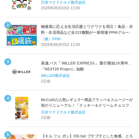
定登場
日本マクドナルド株式会社
2026年08月03日 12:00
物価高に応える生活応援とワクワクを両立！食品・衣
料・生活用品など全222種類が一挙登場 PPIHグループ
「夏福袋」＆セール 8月6日(木)より順次スタート
（株）PPIH
2026年08月03日 12:00
高速バス「WILLER EXPRESS」運行開始20周年、
「NEXT20 Project」始動
WILLER株式会社
2日前
McCaféの人気レギュラー商品フラッペ＆スムージーが
初のリニューアル！「クッキー＆クリームチョコフラ
ッペ」「マンゴースムージー」8月5日（水）から販売
日本マクドナルド株式会社
開始
2日前
【キル フェ ボン】FIG fair プチプチとした食感、とろ