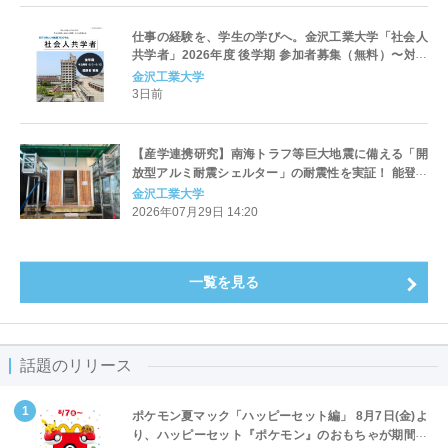
仕事の経験を、学生の学びへ。金沢工業大学「社会人
共学者」2026年度 後学期 参加者募集（無料）〜対面
で学生と議論し、実務の視点を授業へ〜（一部科目は
金沢工業大学
オンライン参加可）
3日前
【産学連携研究】南海トラフ等巨大地震に備える「開
放型アルミ耐震シェルター」の耐震性を実証！ 能登半
島・熊本・阪神・東日本級の巨大地震に対応 。〜株式
金沢工業大学
会社堤サッシュ工業が開発〜
2026年07月29日 14:20
一覧を見る
話題のリリース
ポケモン夏マック「ハッピーセット編」 8月7日(金)よ
り、ハッピーセット『ポケモン』のおもちゃが期間限