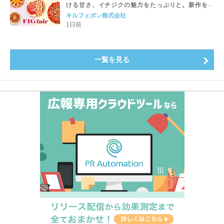
ける甘さ、イチジクの魅力をたっぷりと。新作を含
め、イチジク尽くしの全4種が登場8月20日（木）スタ
キルフェボン株式会社
ート
1日前
一覧を見る