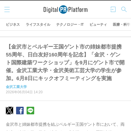
メニ
ログ
検索
ュー
イン
ビジネス
ライフスタイル
テクノロジー・IT
ビューティ
医療・科学
【金沢市とベルギー王国ゲント市の姉妹都市提携
55周年、日白友好160周年を記念】「金沢・ゲン
ト国際建築ワークショップ」を9月にゲント市で開
催。金沢工業大学・金沢美術工芸大学の学生が参
加。6月8日にキックオフミーティングを実施
金沢工業大学
2026年06月04日 14:20
金沢市と姉妹都市提携を結ぶベルギー王国ゲント市において、両