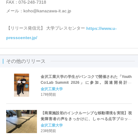
FAX：076-248-7318
メール：koho@kanazawa-it.ac.jp
【リリース発信元】 大学プレスセンター
https://www.u-
presscenter.jp/
その他のリリース
金沢工業大学の学生がバンコクで開催された「Youth
Co:Lab Summit 2026」に参加。国連開発計画
（UNDP）とCiti Foundation主催のイベントで
金沢工業大学
17時間前
【商業施設初のインクルーシブな移動環境を実現】視
覚障害者の声をきっかけに、しゃべる点字ブロック
「コード化点字ブロック」を東京・錦糸町の商業ビル
金沢工業大学
「楽天地ビル」地下フロア～地上2階で敷設。8月8日
23時間前
は体験会を開催