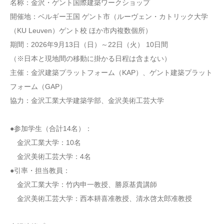
名称：金沢・ゲント国際建築ワークショップ
開催地：ベルギー王国 ゲント市（ルーヴェン・カトリック大学
（KU Leuven）ゲント校 ほか市内複数個所）
期間：2026年9月13日（日）～22日（火） 10日間
（※日本と現地間の移動に掛かる日程は含まない）
主催：金沢建築プラットフォーム（KAP）、ゲント建築プラット
フォーム（GAP）
協力：金沢工業大学建築学部、金沢美術工芸大学
●参加学生（合計14名）：
金沢工業大学：10名
金沢美術工芸大学：4名
●引率・担当教員：
金沢工業大学：竹内申一教授、勝原基貴講師
金沢美術工芸大学：西本耕喜准教授、清水啓太郎准教授