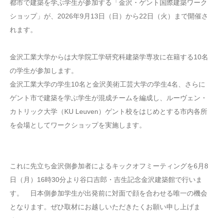
都市で建築を学ぶ学生が参加する「金沢・ゲント国際建築ワーク
ショップ」が、2026年9月13日（日）から22日（火）まで開催さ
れます。
金沢工業大学からは大学院工学研究科建築学専攻に在籍する10名
の学生が参加します。
金沢工業大学の学生10名と金沢美術工芸大学の学生4名、さらに
ゲント市で建築を学ぶ学生が混成チームを編成し、ルーヴェン・
カトリック大学（KU Leuven）ゲント校をはじめとする市内各所
を会場としてワークショップを実施します。
これに先立ち金沢側参加者によるキックオフミーティングを6月8
日（月）16時30分より谷口吉郎・吉生記念金沢建築館で行いま
す。 日本側参加学生が出発前に対面で顔を合わせる唯一の機会
となります。ぜひ取材にお越しいただきたくお願い申し上げま