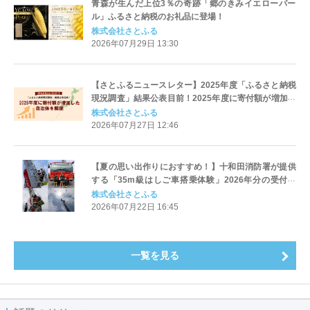
青森が生んだ上位3％の奇跡「郷のきみイエローパー
ル」ふるさと納税のお礼品に登場！
株式会社さとふる
2026年07月29日 13:30
【さとふるニュースレター】2025年度「ふるさと納税
現況調査」結果公表目前！2025年度に寄付額が増加し
た自治体を解説
株式会社さとふる
2026年07月27日 12:46
【夏の思い出作りにおすすめ！】十和田消防署が提供
する「35m級はしご車搭乗体験」2026年分の受付を
「さとふる」で開始
株式会社さとふる
2026年07月22日 16:45
一覧を見る