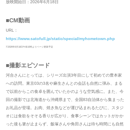
放映開始日：2026年6月18日
■CM動画
URL：
https://www.satofull.jp/static/special/myhometown.php
※2026年6月18日午前10時よりページ更新予定
■撮影エピソード
河合さんにとっては、シリーズ出演3年目にして初めての豊本家
への訪問。東京03の3名や麻生さんとの会話も自然に弾み、まる
で以前からこの食卓を囲んでいたかのような空気感に。また、今
回の撮影では北海道から沖縄県まで、全国83自治体から集まった
お礼品が登場。お肉、焼き魚などが運び込まれるたびに、スタジ
オには食欲をそそる香りが広がり、食事シーンではカットがかか
った後も箸が止まらず、飯塚さんや角田さんは待ち時間にも自然