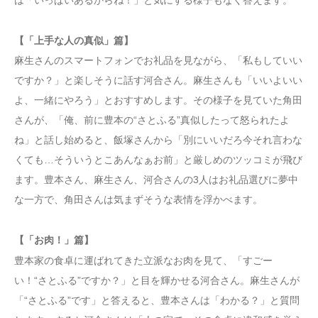
は「いっぱいあるからね！」と気にする様子もなく答えます。
【「上手な人の真似」篇】
麻生さんのスマートフォンでお礼品を見ながら、「私もしていい
ですか？」と楽しそうに話す河合さん。麻生さんも「いいよいい
よ、一緒にやろう」とおすすめします。その様子を見ていた角田
さんが、「俺、前に豊本の“さとふる”真似したって怒られたよ
ね」と話し始めると、飯塚さんから「別にいいだろ今それ⾔わな
くても…そういうとこあんなぁお前」と厳しめのツッコミが飛び
ます。豊本さん、麻生さん、河合さんの3人はお礼品選びに夢中
な一方で、角田さんは気まずそうな表情を浮かべます。
【「お肉！」篇】
豊本家の食卓に運ばれてきた立派なお肉を見て、「すごー
い！“さとふる”ですか？」と目を輝かせる河合さん。麻生さんが
「“さとふる”です」と答えると、豊本さんは「わかる？」と質問