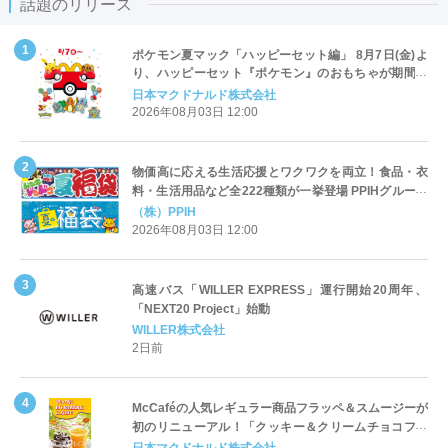
話題のリリース
ポケモン夏マック「ハッピーセット編」 8月7日(金)よ
り、ハッピーセット『ポケモン』のおもちゃが期間限
定登場
日本マクドナルド株式会社
2026年08月03日 12:00
物価高に応える生活応援とワクワクを両立！食品・衣
料・生活用品など全222種類が一挙登場 PPIHグループ
「夏福袋」＆セール 8月6日(木)より順次スタート
（株）PPIH
2026年08月03日 12:00
高速バス「WILLER EXPRESS」運行開始20周年、
「NEXT20 Project」始動
WILLER株式会社
2日前
McCaféの人気レギュラー商品フラッペ＆スムージーが
初のリニューアル！「クッキー＆クリームチョコフラ
ッペ」「マンゴースムージー」8月5日（水）から販売
日本マクドナルド株式会社