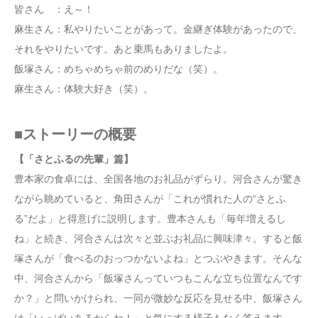
皆さん ：え～！
麻生さん：私やりたいことがあって。金継ぎ体験があったので、
それをやりたいです。あと乗馬もありましたよ。
飯塚さん：めちゃめちゃ前のめりだな（笑）。
麻生さん：体験大好き（笑）。
■ストーリーの概要
【「さとふるの先輩」篇】
豊本家の食卓には、全国各地のお礼品がずらり。河合さんが驚き
ながら眺めていると、角田さんが「これが慣れた人の“さとふ
る”だよ」と得意げに説明します。豊本さんも「毎年増えるし
ね」と続き、河合さんは次々と並ぶお礼品に興味津々。すると飯
塚さんが「食べるのおっつかないよね」とつぶやきます。そんな
中、河合さんから「飯塚さんっていつもこんな⽴ち位置なんです
か？」と問いかけられ、一同が微妙な反応を見せる中、飯塚さん