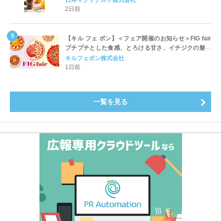
開始
2日前
【キル フェ ボン】＜フェア開催のお知らせ＞FIG fair
プチプチとした食感、とろける甘さ、イチジクの魅力
をたっぷりと。新作を含め、イチジク尽くしの全4種が
キルフェボン株式会社
登場8月20日（木）スタート
1日前
一覧を見る