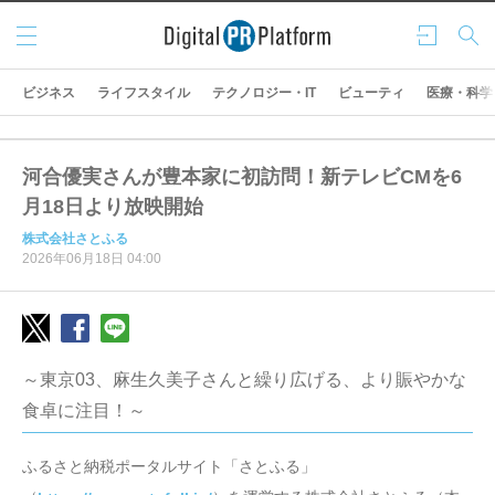
メニ
ログ
検索
ュー
イン
ビジネス
ライフスタイル
テクノロジー・IT
ビューティ
医療・科学
河合優実さんが豊本家に初訪問！新テレビCMを6
月18日より放映開始
株式会社さとふる
2026年06月18日 04:00
～東京03、麻生久美子さんと繰り広げる、より賑やかな
食卓に注目！～
ふるさと納税ポータルサイト「さとふる」