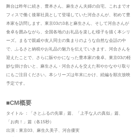
舞台は昨年に続き、豊本さん、麻生さん夫婦の自宅。これまでオ
フィスで働く後輩社員として登場していた河合さんが、初めて豊
本家を訪問します。東京03の3名と麻生さん、そして河合さんが
食卓を囲みながら、全国各地のお礼品を楽しむ様子を描く本シリ
ーズ。まるで親戚や友人同士の集まりのような自然な会話の中
で、ふるさと納税やお礼品の魅力を伝えていきます。河合さんを
迎えたことで、さらに賑やかになった豊本家の食卓。東京03の軽
妙な掛け合いと、麻生さん・河合さんを交えた和やかなやり取り
にもご注目ください。本シリーズは年末にかけ、続編を順次放映
予定です。
■CM概要
タイトル ：「さとふるの先輩」篇、「上手な人の真似」篇、
「お肉！」篇（各15秒）
出演：東京03、麻生久美子、河合優実