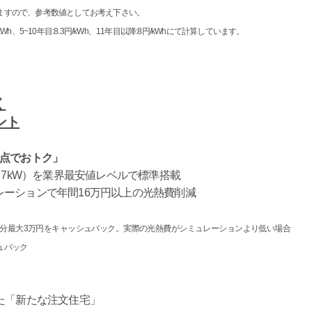
ますので、参考数値としてお考え下さい。
、5~10年目:8.3円/kWh、11年目以降:8円/kWhにて計算しています。
。
く
ント
視点でおトク」
（7kW）を業界最安値レベルで標準搭載
ーションで年間16万円以上の光熱費削減
分最大3万円をキャッシュバック。実際の光熱費がシミュレーションより低い場合
ュバック
」
た「新たな注文住宅」