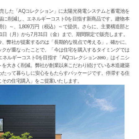
秋に発売した「AQコレクション」に太陽光発電システムと蓄電池を
幅に削減し、エネルギーコスト0を目指す新商品です。建物本
税別）～、1,809万円（税込）～で提供。さらに、主要構造部と
1日（月）から7月31日（金）まで、期間限定で販売します。
今、弊社が提案するのは「長期的な視点で考える」。確かに、
ックが重なったことで、「今は住宅を購入するタイミングでは
ネルギーコスト0を目指す「AQコレクションzero」はイニシ
トを大きく削減。弊社が創業以来こだわり続けている木造建築
わたって暮らしに安心をもたらすパッケージです。停滞する住
こその住宅購入」をご提案いたします。