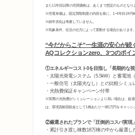
また11年目以降の売買価格は、あくまで想定のものとなり
※売電単価は、固定買取制度の内容を基に、1~4年目:24円/kWh
※経年劣化は考慮していません。
※気象条件、生活の仕方によって変動する場合があります
“今だからこそ”一生涯の安心が続
AQコレクションzero、3つのポイ
①エネルギーコスト0を目指し「長期的な
・太陽光発電システム（5.5kW）と蓄電池
・一般住宅（太陽光なし）との比較シミュレ
・光熱費保証キャンペーン付帯
※実際の光熱費がシミュレーションより高い場合は、超過
は、環境貢献奨励金として1棟あたり一律1万円をキャッシ
②厳選されたプランで「圧倒的コスパ実現
・累計引き渡し棟数18万棟の中から厳選し