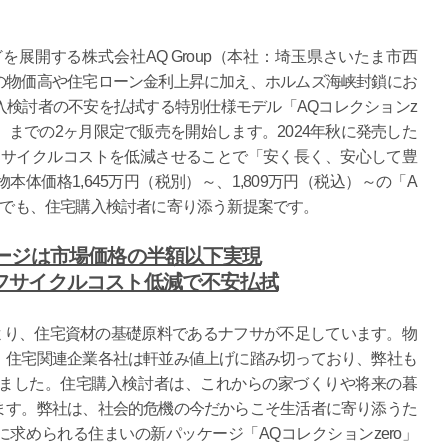
展開する株式会社AQ Group（本社：埼玉県さいたま市西
の物価高や住宅ローン金利上昇に加え、ホルムズ海峡封鎖にお
検討者の不安を払拭する特別仕様モデル「AQコレクションz
金）までの2ヶ月限定で販売を開始します。2024年秋に発売した
フサイクルコストを低減させることで「安く長く、安心して豊
体価格1,645万円（税別）～、1,809万円（税込）～の「A
の中でも、住宅購入検討者に寄り添う新提案です。
ケージは市場価格の半額以下実現
フサイクルコスト低減で不安払拭
により、住宅資材の基礎原料であるナフサが不足しています。物
、住宅関連企業各社は軒並み値上げに踏み切っており、弊社も
しました。住宅購入検討者は、これからの家づくりや将来の暮
ます。弊社は、社会的危機の今だからこそ生活者に寄り添うた
に求められる住まいの新パッケージ「AQコレクションzero」