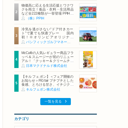
物価高に応える生活応援とワクワ
クを両立！食品・衣料・生活用品
など全222種類が一挙登場 PPIHグ
ループ「夏福袋」＆セール 8月6日
（株）PPIH
(木)より順次スタート
冷気を逃がさない“ドア付きカー
ト”で夏でも快適プレー 国内
初！※オリンピアオリジナル
「AirCon Cart（エアコンカー
パシフィックゴルフマネージメント株式会社
ト）」導入 | ＰＧＭ
McCaféの人気レギュラー商品フラ
ッペ＆スムージーが初のリニュー
アル！「クッキー＆クリームチョ
コフラッペ」「マンゴースムージ
日本マクドナルド株式会社
ー」8月5日（水）から販売開始
【キル フェ ボン】＜フェア開催の
お知らせ＞FIG fair プチプチとした
食感、とろける甘さ、イチジクの
魅力をたっぷりと。新作を含め、
キルフェボン株式会社
イチジク尽くしの全4種が登場8月
20日（木）スタート
一覧を見る
カテゴリ