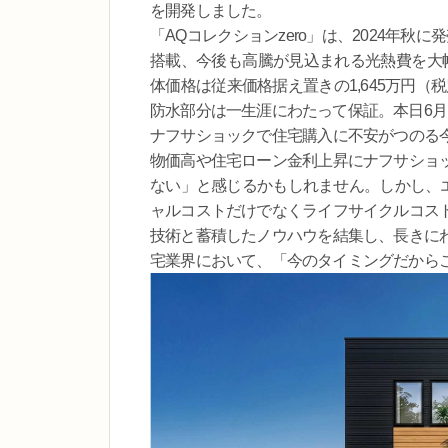
を開発しました。
「AQコレクションzero」は、2024年
搭載、今後も高騰が見込まれる光熱費を大
体価格は従来価格据え置きの1,645万円（
防水部分は一生涯にわたって保証。本日6月
ナフサショックで住宅購入に不安がつのる
物価高や住宅ローン金利上昇にナフサショ
ない」と感じるかもしれません。しかし、エ
ャルコストだけでなくライフサイクルコス
技術と蓄積したノウハウを結集し、長きに
宅業界において、「今のタイミングだから