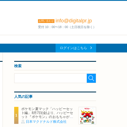
info@digitalpr.jp
お問い合わせ
受付 10：00〜18：00（土日祝日を除く）
ログインはこちら
検索
人気の記事
ポケモン夏マック「ハッピーセッ
ト編」 8月7日(金)より、ハッピーセ
ット『ポケモン』のおもちゃが期
間限定登場
日本マクドナルド株式会社