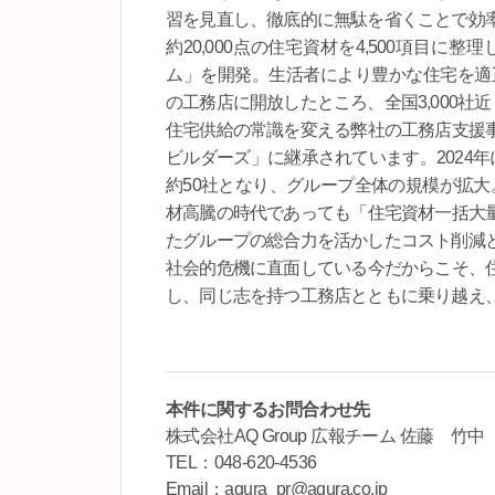
習を見直し、徹底的に無駄を省くことで効
約20,000点の住宅資材を4,500項目
ム」を開発。生活者により豊かな住宅を適正
の工務店に開放したところ、全国3,000社
住宅供給の常識を変える弊社の工務店支援
ビルダーズ」に継承されています。2024
約50社となり、グループ全体の規模が拡大
材高騰の時代であっても「住宅資材一括大
たグループの総合力を活かしたコスト削減
社会的危機に直面している今だからこそ、
し、同じ志を持つ工務店とともに乗り越え
本件に関するお問合わせ先
株式会社AQ Group 広報チーム 佐藤 竹
TEL：048-620-4536
Email：aqura_pr@aqura.co.jp