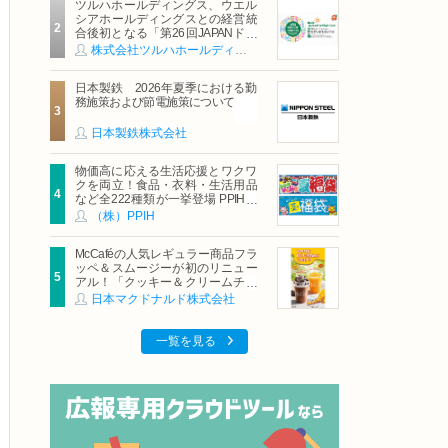
ツルハホールディングス、ウエル
シアホールディングスとの経営統
合後初となる「第26回JAPANドラ
ッグストアショー」に出展
株式会社ツルハホールディングス
日本製鉄 2026年夏季における勤
務施策および節電施策について
日本製鉄株式会社
物価高に応える生活応援とワクワ
クを両立！食品・衣料・生活用品
など全222種類が一挙登場 PPIHグ
ループ「夏福袋」＆セール 8月6日
（株）PPIH
(木)より順次スタート
McCaféの人気レギュラー商品フラ
ッペ＆スムージーが初のリニュー
アル！「クッキー＆クリームチョ
コフラッペ」「マンゴースムージ
日本マクドナルド株式会社
ー」8月5日（水）から販売開始
一覧を見る