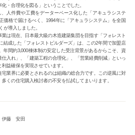
率化・合理化を図る」ということでした。
に整理し、人件費や工費をデーターベース化した「アキュラシステ
価格で届けるべく、1994年に「アキュラシステム」を全国
近くが導入しました。
事業は現在、日本最大級の木造建築集団を目指す「フォレスト
年に結成した「フォレストビルダーズ」は、この2年間で加盟店
。年間約3,000棟体制の安定した受注背景があるからこそ、資
量仕入れ」、「建築工程の合理化」、「営業経費削減」といっ
と利益確保を実現させています。
住宅業界に必要とされるのは組織の総合力です。この逆風に対
、多くの住宅購入検討者の不安を払拭してまいります。
中 伊藤 安田