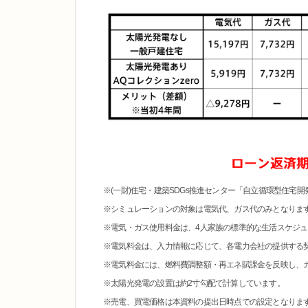
※(一財)住宅・建築SDGs推進センター「自立循環型住宅
※シミュレーションの対象は電気代、ガス代のみとなりま
※電気・ガス使用料金は、4人家族の標準的な生活スケジ
※電気料金は、入力情報に応じて、各電力会社の提供する契約
※電気料金には、燃料費調整額・再エネ賦課金を反映し、
※太陽光発電の設置は約2寸勾配で計算しています。
※売電、買電価格は本資料の提出日時点での設定となりま