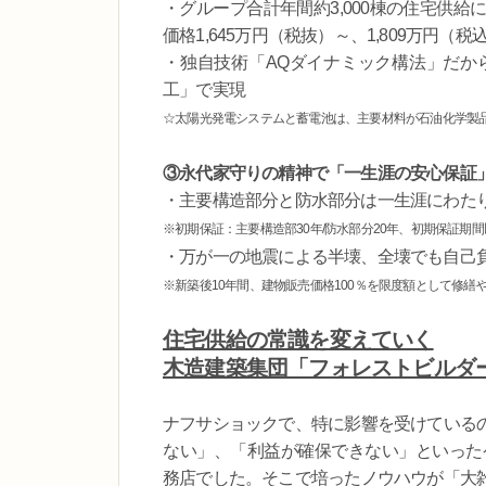
・グループ合計年間約3,000棟の住宅供
価格1,645万円（税抜）～、1,809万円（
・独自技術「AQダイナミック構法」だか
工」で実現
☆太陽光発電システムと蓄電池は、主要材料が石油化学製
③永代家守りの精神で「一生涯の安心保証
・主要構造部分と防水部分は一生涯にわた
※初期保証：主要構造部30年/防水部分20年、初期保証期
・万が一の地震による半壊、全壊でも自己
※新築後10年間、建物販売価格100％を限度額として修繕
住宅供給の常識を変えていく
木造建築集団「フォレストビルダ
ナフサショックで、特に影響を受けている
ない」、「利益が確保できない」といったケ
務店でした。そこで培ったノウハウが「大