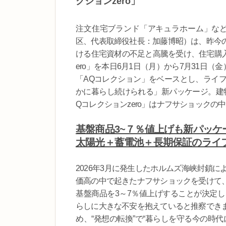
クションzero」
注文住宅ブランド「アキュラホーム」などを
区、代表取締役社長：加藤博昭）は、昨今
ける住宅資材の不足と高騰を受け、住宅購入
ero」を本日6月1日（月）から7月31日（
「AQコレクション」をベースとし、ライ
かに暮らし続けられる」新パッケージ。建物本
Qコレクションzero」はナフサショック
基盤商品3~７％値上げも新パッ
太陽光＋蓄電池＋長期保証のライ
2026年3月に発生したホルムズ海峡封鎖
価高の中で起きたナフサショックを受けて
基盤商品を3～7％値上げすることが決定
らしに大きな不安を抱えていると推察でき
め、“発想の転換”で“暮らしを守る今の時代