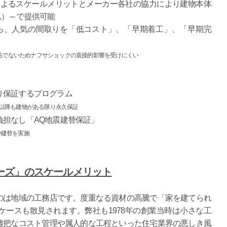
給によるスケールメリットとメーカー各社の協力により建物本体
税込）～で提供可能
ら、人気の間取りを「低コスト」、「早期着工」、「早期完
品でないためナフサショックの直接的影響を受けにくい
」
り保証するプログラム
間以降も建物がある限り永久保証
負担なし「AQ地震建替保証」
や建替を実施
ーズ」のスケールメリット
のは地域の工務店です。度重なる資材の高騰で「家を建てられ
ースも散見されます。弊社も1978年の創業当時は小さな工
雑把なコスト管理や属人的な工程といった住宅業界の悪しき風