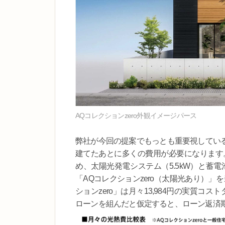
AQコレクションzero外観イメージパース
弊社が今回の提案でもっとも重要視してい
建てたあとに多くの費用が必要になります。
め、太陽光発電システム（5.5kW）と蓄電
「AQコレクションzero（太陽光あり）
ションzero」は月々13,984円の実質コス
ローンを組んだと仮定すると、ローン返済期