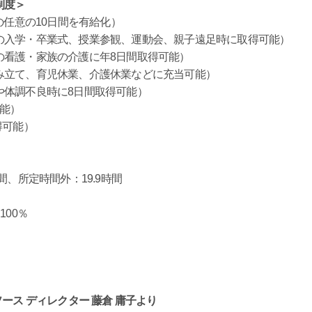
制度＞
の任意の10日間を有給化）
の入学・卒業式、授業参観、運動会、親子遠足時に取得可能）
の看護・家族の介護に年8日間取得可能）
み立て、育児休業、介護休業などに充当可能）
や体調不良時に8日間取得可能）
能）
得可能）
、所定時間外：19.9時間
00％
ース ディレクター 藤倉 庸子より