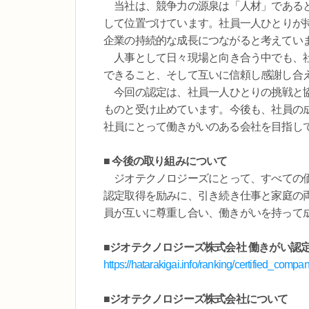
当社は、競争力の源泉は「人材」であると
して位置づけています。社員一人ひとりが
企業の持続的な成長につながると考えてい
人事として日々現場と向き合う中でも、社
できること、そして互いに信頼し感謝し合
今回の認定は、社員一人ひとりの挑戦と協
ものと受け止めています。今後も、社員の
社員にとって働きがいのある会社を目指し
■ 今後の取り組みについて
ジオテクノロジーズにとって、すべての価
認定取得を励みに、引き続き仕事と家庭の
員が互いに尊重し合い、働きがいを持って
■ジオテクノロジーズ株式会社 働きがい認
https://hatarakigai.info/ranking/certified_comp
■ジオテクノロジーズ株式会社について