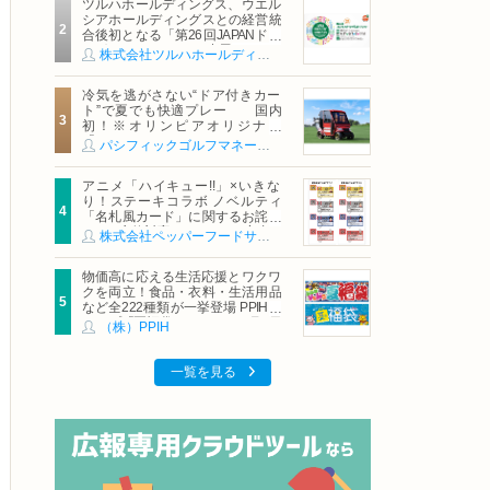
ツルハホールディングス、ウエル
シアホールディングスとの経営統
合後初となる「第26回JAPANドラ
ッグストアショー」に出展
株式会社ツルハホールディングス
冷気を逃がさない“ドア付きカー
ト”で夏でも快適プレー 国内
初！※オリンピアオリジナル
「AirCon Cart（エアコンカー
パシフィックゴルフマネージメント株式会社
ト）」導入 | ＰＧＭ
アニメ「ハイキュー!!」×いきな
り！ステーキコラボ ノベルティ
「名札風カード」に関するお詫び
および交換対応についてのご案内
株式会社ペッパーフードサービス
物価高に応える生活応援とワクワ
クを両立！食品・衣料・生活用品
など全222種類が一挙登場 PPIHグ
ループ「夏福袋」＆セール 8月6日
（株）PPIH
(木)より順次スタート
一覧を見る