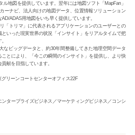
タル地図を提供しています。翌年には地図ソフト「MapFan」
、カーナビ、法人向けの地図データ、位置情報ソリューション
AD/ADAS用地図をいち早く提供しています。
プリ「トリマ」に代表されるアプリケーションのユーザーとの
識といった現実世界の状況「インサイト」をリアルタイムで把
す。
なビッグデータと、約30年間整備してきた地理空間データ
ることにより、「今この瞬間のインサイト」を提供し、より快
会貢献を目指しています。
文京グリーンコートセンターオフィス22F
エンタープライズビジネス／マーケティングビジネス／コンシ