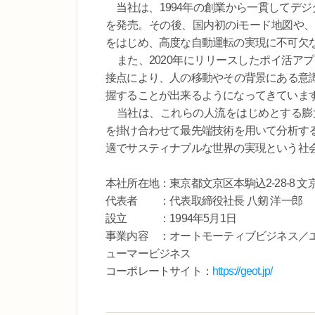
当社は、1994年の創業から一貫してデジ
を発売。その後、国内初のiモード地図や
をはじめ、高度な自動運転の実現に不可欠な
また、2020年にリリースしたポイ活ア
接点により、人の移動やその背景にある意
握することが出来るようになってきていま
当社は、これらの人流をはじめとする膨大
を掛け合わせて最先端技術を用いて分析す
適でサスティナブルな世界の実現という社
本社所在地：東京都文京区本駒込2-28-8 
代表者 ：代表取締役社長 八剱 洋一郎
設立 ：1994年5月1日
事業内容 ：オートモーティブビジネス／
ューマービジネス
コーポレートサイト：
https://geot.jp/