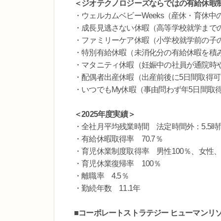
＜ジオテクノロジーズならではの有給休暇
・ウェルカムベビーWeeks（産休・育休中
・成長見逃さない休暇（高等学校就学まで
・ファミリーケア休暇（小学校就学前の子
・特別有給休暇（未消化分の有給休暇を積
・マタニティ休暇（妊娠中の社員が通院時
・配偶者出産休暇（出産前後に5日間取得可
・いつでもMy休暇（事由問わず年5日間取
＜2025年度実績＞
・全社月平均残業時間 法定時間外：5.5時間
・有給休暇取得率 70.7％
・育児休業制度取得率 男性100％、女性、1
・育児休業復帰率 100％
・離職率 4.5％
・勤続年数 11.1年
■コーポレートストラテジー ヒューマンリソ