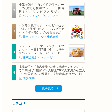
冷気を逃がさない“ドア付きカー
ト”で夏でも快適プレー 国内
初！※オリンピアオリジナル
「AirCon Cart（エアコンカー
パシフィックゴルフマネージメント株式会社
ト）」導入 | ＰＧＭ
ポケモン夏マック「ハッピーセッ
ト編」 8月7日(金)より、ハッピーセ
ット『ポケモン』のおもちゃが期
間限定登場
日本マクドナルド株式会社
シャトレーゼ「マッケンチーズブ
レッド」本日8月7日（金）より全
国のシャトレーゼ・YATSUDOKIで
発売
株式会社シャトレーゼ
成蹊大学が「有名企業400社実就職ランキング」に
て卒業(修了)者数1,000人以上2,000人未満の私立大
学で全国第1位を獲得！～実就職率は26.5%（前年
比＋4.3pt）に伸長、東京の私立大学でも10位にラ
成蹊大学
ンクイン～
一覧を見る
カテゴリ