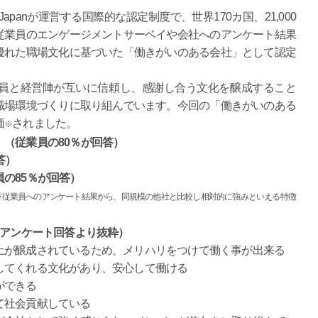
panが運営する国際的な認定制度で、世界170カ国、21,000
従業員のエンゲージメントサーベイや会社へのアンケート結果
優れた職場文化に基づいた「働きがいのある会社」として認定
員と経営陣が互いに信頼し、感謝し合う文化を醸成すること
職場環境づくりに取り組んでいます。今回の「働きがいのある
価
されました。
※
（従業員の80％が回答）
答）
の85％が回答）
※従業員へのアンケート結果から、同規模の他社と比較し相対的に強みといえる特徴
Wアンケート回答より抜粋）
土が醸成されているため、メリハリをつけて働く事が出来る
してくれる文化があり、安心して働ける
ができる
て社会貢献している