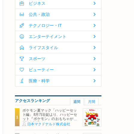
ビジネス
公共・政治
テクノロジー・IT
エンターテイメント
ライフスタイル
スポーツ
ビューティー
医療・科学
アクセスランキング
週間
月間
ポケモン夏マック「ハッピーセッ
ト編」 8月7日(金)より、ハッピーセ
ット『ポケモン』のおもちゃが期
間限定登場
日本マクドナルド株式会社