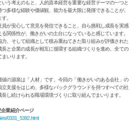
いう考えのもと、人的資本経営を重要な経営テーマの一つと
持つ多様な経験や価値観、能力を最大限に発揮できることが、
ます。
員が安心して意見を発信できること、自ら挑戦し成長を実感
える関係性が、働きがいの土台になっていると感じています。
力、そして組織として積み重ねてきた取り組みが評価された
成長と企業の成長が相互に循環する組織づくりを進め、全ての
てまいります。
値の源泉は「人材」です。今回の「働きがいのある会社」の
両立支援をはじめ、多様なバックグラウンドを持つすべての社
成長し続けられる職場環境づくりに取り組んでまいります。
定企業紹介ページ
anies/0331_5392.html