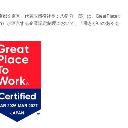
区、代表取締役社長：八剱 洋一郎）は、Great Place t
、GPTW Japan）が運営する企業認定制度において、「働きがいのある会