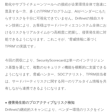
動化やサプライチェーンツールへの接続が企業環境全体で急速に
普及する一方、多くのTPRMプログラムは、AIがベンダーにもた
らすリスクを十分に可視化できていません。Driftnetの独自スキ
ャン技術により、お客様はサードパーティエコシステム全体にお
けるリスクをリアルタイムかつ高精度に把握し、侵害発生前に対
処できるようになります。これこそが、“脅威情報に基づく
TPRM”の実践です」
今回の買収により、SecurityScorecardは単一のインテリジェン
ス基盤を通じて、複数のセキュリティ機能を横断的に支援できる
ようになります。脅威ハンター、SOCアナリスト、TPRM担当者
は、サードパーティリスクに関する同一のリアルタイム情報を共
有しながら連携できるようになります。
● 侵害発生前のプロアクティブなリスク検知
Driftnetの継続的スキャンにより、ベンダー環境のリスクをイン