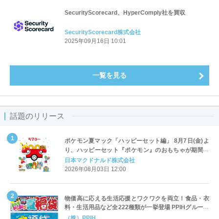
SecurityScorecard、HyperComply社を買収
SecurityScorecard株式会社
2025年09月16日 10:01
一覧を見る
話題のリリース
ポケモン夏マック「ハッピーセット編」 8月7日(金)よ
り、ハッピーセット『ポケモン』のおもちゃが期間限
定登場
日本マクドナルド株式会社
2026年08月03日 12:00
物価高に応える生活応援とワクワクを両立！食品・衣
料・生活用品など全222種類が一挙登場 PPIHグループ
「夏福袋」＆セール 8月6日(木)より順次スタート
（株）PPIH