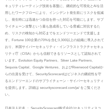
キュリティレーティング技術を基盤に、継続的な可視化とAIを活
用したワークフローにより、インシデント発生前にリスクを低減
し、発生時には迅速かつ自信を持った対応を可能にします。サプ
ライチェーン攻撃という最も急成長している脅威に対抗するた
め、リスクの検知から対応までをエンドツーエンドで支援しま
す。Fortune 100企業の70%を含む3,300以上の組織に導入されて
おり、米国サイバーセキュリティ・インフラストラクチャセキュ
リティ庁（CISA）からも信頼できるリソースとして認知されて
います。Evolution Equity Partners、Silver Lake Partners、
Sequoia Capital、Google Ventures、およびRiverwood Capitalか
らの出資を受けて、SecurityScorecardはビジネスの継続性を守
るエンドツーエンドのサプライチェーン・サイバーセキュリティ
を提供します。詳細は securityscorecard.com/ja/ をご覧くださ
い。
日本法人社名 ： SecurityScorecard株式会社(セキュリティスコ