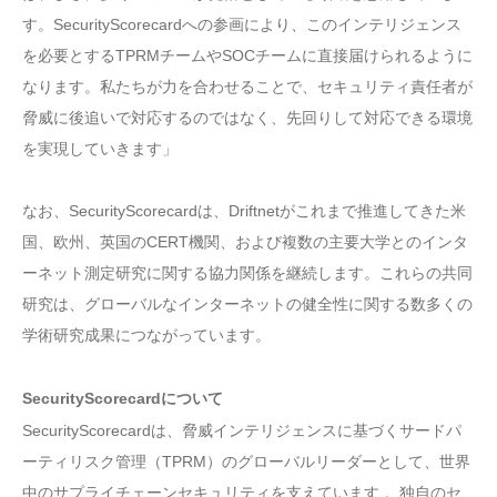
す。SecurityScorecardへの参画により、このインテリジェンス
を必要とするTPRMチームやSOCチームに直接届けられるように
なります。私たちが力を合わせることで、セキュリティ責任者が
脅威に後追いで対応するのではなく、先回りして対応できる環境
を実現していきます」
なお、SecurityScorecardは、Driftnetがこれまで推進してきた米
国、欧州、英国のCERT機関、および複数の主要大学とのインタ
ーネット測定研究に関する協力関係を継続します。これらの共同
研究は、グローバルなインターネットの健全性に関する数多くの
学術研究成果につながっています。
SecurityScorecardについて
SecurityScorecardは、脅威インテリジェンスに基づくサードパ
ーティリスク管理（TPRM）のグローバルリーダーとして、世界
中のサプライチェーンセキュリティを支えています 。独自のセ