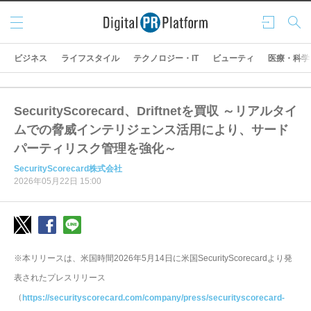
メニ
ログ
検索
ュー
イン
ビジネス
ライフスタイル
テクノロジー・IT
ビューティ
医療・科学
SecurityScorecard、Driftnetを買収 ～リアルタイ
ムでの脅威インテリジェンス活用により、サード
パーティリスク管理を強化～
SecurityScorecard株式会社
2026年05月22日 15:00
※本リリースは、米国時間2026年5月14日に米国SecurityScorecardより発
表されたプレスリリース
（
https://securityscorecard.com/company/press/securityscorecard-