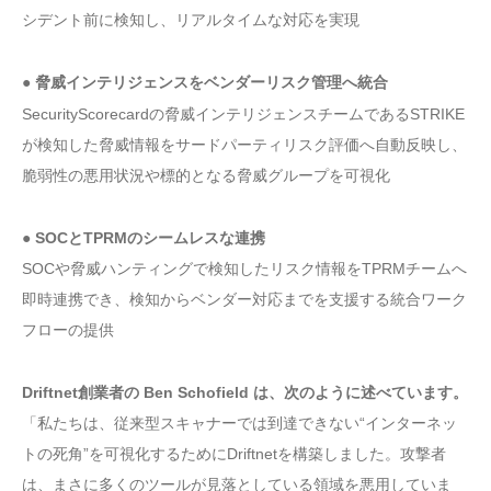
シデント前に検知し、リアルタイムな対応を実現
● 脅威インテリジェンスをベンダーリスク管理へ統合
SecurityScorecardの脅威インテリジェンスチームであるSTRIKE
が検知した脅威情報をサードパーティリスク評価へ自動反映し、
脆弱性の悪用状況や標的となる脅威グループを可視化
● SOCとTPRMのシームレスな連携
SOCや脅威ハンティングで検知したリスク情報をTPRMチームへ
即時連携でき、検知からベンダー対応までを支援する統合ワーク
フローの提供
Driftnet創業者の Ben Schofield は、次のように述べています。
「私たちは、従来型スキャナーでは到達できない“インターネッ
トの死角”を可視化するためにDriftnetを構築しました。攻撃者
は、まさに多くのツールが見落としている領域を悪用していま