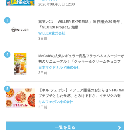
2026年08月03日 12:00
高速バス「WILLER EXPRESS」運行開始20周年、
「NEXT20 Project」始動
WILLER株式会社
3日前
McCaféの人気レギュラー商品フラッペ＆スムージーが
初のリニューアル！「クッキー＆クリームチョコフラ
ッペ」「マンゴースムージー」8月5日（水）から販売
日本マクドナルド株式会社
開始
3日前
【キル フェ ボン】＜フェア開催のお知らせ＞FIG fair
プチプチとした食感、とろける甘さ、イチジクの魅力
をたっぷりと。新作を含め、イチジク尽くしの全4種が
キルフェボン株式会社
登場8月20日（木）スタート
2日前
一覧を見る