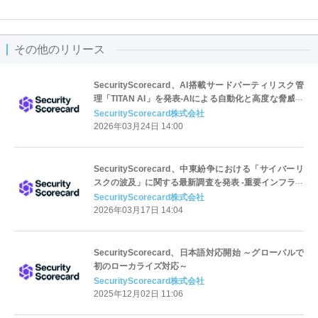
その他のリリース
SecurityScorecard、AI搭載サードパーティリスク管
理「TITAN AI」を発表-AIによる自動化と高度な脅威イ
ンテリジェンスの活用により、サプライチェーンのレ
SecurityScorecard株式会社
ジリエンスを測定可能に-
2026年03月24日 14:00
SecurityScorecard、中東紛争における「サイバーリ
スクの波及」に関する最新調査を発表 -重要インフラと
サプライチェーンを脅かす被害の連鎖に警鐘-
SecurityScorecard株式会社
2026年03月17日 14:04
SecurityScorecard、日本語対応開始 ～グローバルで
初のローカライズ対応～
SecurityScorecard株式会社
2025年12月02日 11:06