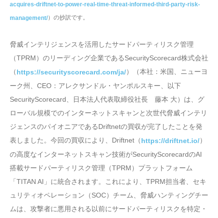
acquires-driftnet-to-power-real-time-threat-informed-third-party-risk-
）の抄訳です。
management/
脅威インテリジェンスを活用したサードパーティリスク管理
（TPRM）のリーディング企業であるSecurityScorecard株式会社
（
）（本社：米国、ニューヨ
https://securityscorecard.com/ja/
ーク州、CEO：アレクサンドル・ヤンポルスキー、以下
SecurityScorecard、日本法人代表取締役社長 藤本 大）は、グ
ローバル規模でのインターネットスキャンと次世代脅威インテリ
ジェンスのパイオニアであるDriftnetの買収が完了したことを発
表しました。今回の買収により、Driftnet（
）
https://driftnet.io/
の高度なインターネットスキャン技術がSecurityScorecardのAI
搭載サードパーティリスク管理（TPRM）プラットフォーム
「TITAN AI」に統合されます。これにより、TPRM担当者、セキ
ュリティオペレーション（SOC）チーム、脅威ハンティングチー
ムは、攻撃者に悪用される以前にサードパーティリスクを特定・