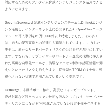
対応するためのリアルタイム脅威インテリジェンスを活用できる
ようになります。
SecurityScorecard 脅威インテリジェンスチームはDriftnetエンジ
ンを活用し、インターネット上に公開されたAI OpenClawエージ
ェントの導入事例を81万6,000件以上特定しました。その多く
は、過去の侵害事例との関連性も確認されています。 こうした
事例は、新たなサードパーティリスクの台頭を浮き彫りにしてい
ます。すなわち、サプライヤーやパートナー企業の環境に導入さ
れた高度な自動化ツールが、脆弱なアクセス制御や認証情報の漏
えいといったリスクを抱えたまま、従来型のTPRMでは十分に可
視化されない状態で運用されているという課題です。
Driftnetは、非標準ポート検出、高度なフィンガープリント、
IPv6対応など独自のスキャン技術を強みとしており、サードパー
ティリスクにつながる“可視化されていない設定不備を包含する