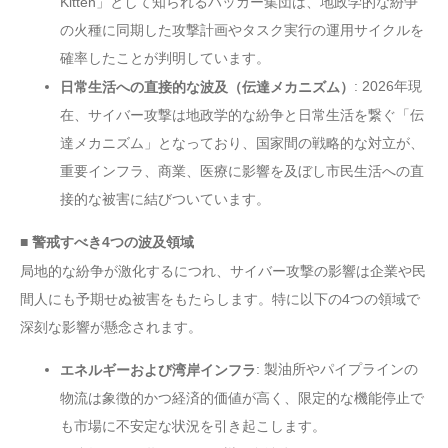
Kitten」として知られるハッカー集団は、地政学的な紛争
の火種に同期した攻撃計画やタスク実行の運用サイクルを
確率したことが判明しています。
: 2026年現
日常生活への直接的な波及（伝達メカニズム）
在、サイバー攻撃は地政学的な紛争と日常生活を繋ぐ「伝
達メカニズム」となっており、国家間の戦略的な対立が、
重要インフラ、商業、医療に影響を及ぼし市民生活への直
接的な被害に結びついています。
■ 警戒すべき4つの波及領域
局地的な紛争が激化するにつれ、サイバー攻撃の影響は企業や民
間人にも予期せぬ被害をもたらします。特に以下の4つの領域で
深刻な影響が懸念されます。
: 製油所やパイプラインの
エネルギーおよび湾岸インフラ
物流は象徴的かつ経済的価値が高く、限定的な機能停止で
も市場に不安定な状況を引き起こします。