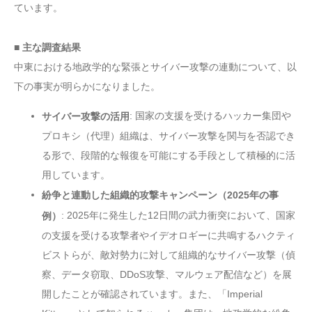
ています。
■ 主な調査結果
中東における地政学的な緊張とサイバー攻撃の連動について、以
下の事実が明らかになりました。
: 国家の支援を受けるハッカー集団や
サイバー攻撃の活用
プロキシ（代理）組織は、サイバー攻撃を関与を否認でき
る形で、段階的な報復を可能にする手段として積極的に活
用しています。
紛争と連動した組織的攻撃キャンペーン（2025年の事
: 2025年に発生した12日間の武力衝突において、国家
例）
の支援を受ける攻撃者やイデオロギーに共鳴するハクティ
ビストらが、敵対勢力に対して組織的なサイバー攻撃（偵
察、データ窃取、DDoS攻撃、マルウェア配信など）を展
開したことが確認されています。また、「Imperial