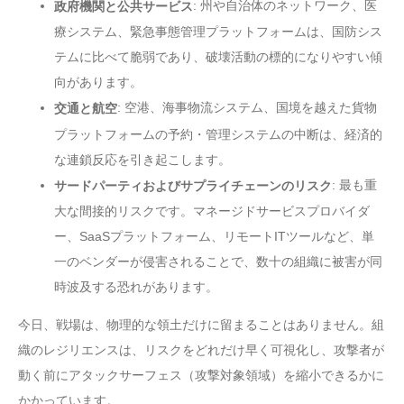
: 州や自治体のネットワーク、医
政府機関と公共サービス
療システム、緊急事態管理プラットフォームは、国防シス
テムに比べて脆弱であり、破壊活動の標的になりやすい傾
向があります。
: 空港、海事物流システム、国境を越えた貨物
交通と航空
プラットフォームの予約・管理システムの中断は、経済的
な連鎖反応を引き起こします。
: 最も重
サードパーティおよびサプライチェーンのリスク
大な間接的リスクです。マネージドサービスプロバイダ
ー、SaaSプラットフォーム、リモートITツールなど、単
一のベンダーが侵害されることで、数十の組織に被害が同
時波及する恐れがあります。
今日、戦場は、物理的な領土だけに留まることはありません。組
織のレジリエンスは、リスクをどれだけ早く可視化し、攻撃者が
動く前にアタックサーフェス（攻撃対象領域）を縮小できるかに
かかっています。