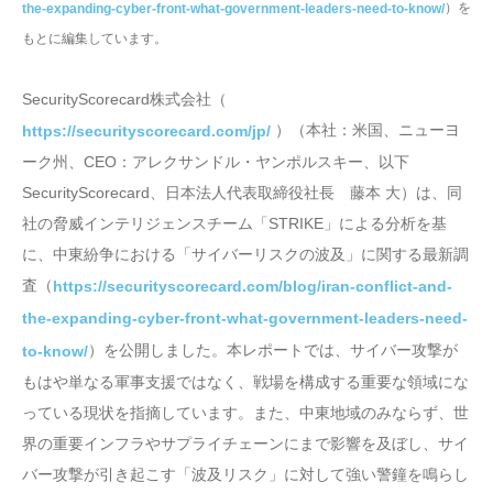
）を
the-expanding-cyber-front-what-government-leaders-need-to-know/
もとに編集しています。
SecurityScorecard株式会社（
）（本社：米国、ニューヨ
https://securityscorecard.com/jp/
ーク州、CEO：アレクサンドル・ヤンポルスキー、以下
SecurityScorecard、日本法人代表取締役社長 藤本 大）は、同
社の脅威インテリジェンスチーム「STRIKE」による分析を基
に、中東紛争における「サイバーリスクの波及」に関する最新調
査（
https://securityscorecard.com/blog/iran-conflict-and-
the-expanding-cyber-front-what-government-leaders-need-
）を公開しました。本レポートでは、サイバー攻撃が
to-know/
もはや単なる軍事支援ではなく、戦場を構成する重要な領域にな
っている現状を指摘しています。また、中東地域のみならず、世
界の重要インフラやサプライチェーンにまで影響を及ぼし、サイ
バー攻撃が引き起こす「波及リスク」に対して強い警鐘を鳴らし