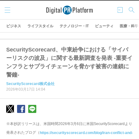
メニ
ログ
検索
ュー
イン
ビジネス
ライフスタイル
テクノロジー・IT
ビューティ
医療・科学
SecurityScorecard、中東紛争における「サイバ
ーリスクの波及」に関する最新調査を発表 -重要イ
ンフラとサプライチェーンを脅かす被害の連鎖に
警鐘-
SecurityScorecard株式会社
2026年03月17日 14:04
※本抄訳リリースは、米国時間2026年3月6日に米国SecurityScorecardより
発表されたブログ（
https://securityscorecard.com/blog/iran-conflict-and-