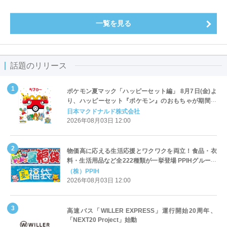
一覧を見る
話題のリリース
ポケモン夏マック「ハッピーセット編」 8月7日(金)よ
り、ハッピーセット『ポケモン』のおもちゃが期間限
定登場
日本マクドナルド株式会社
2026年08月03日 12:00
物価高に応える生活応援とワクワクを両立！食品・衣
料・生活用品など全222種類が一挙登場 PPIHグループ
「夏福袋」＆セール 8月6日(木)より順次スタート
（株）PPIH
2026年08月03日 12:00
高速バス「WILLER EXPRESS」運行開始20周年、
「NEXT20 Project」始動