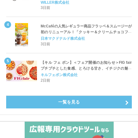
WILLER株式会社
3日前
McCaféの人気レギュラー商品フラッペ＆スムージーが
初のリニューアル！「クッキー＆クリームチョコフラ
ッペ」「マンゴースムージー」8月5日（水）から販売
日本マクドナルド株式会社
開始
3日前
【キル フェ ボン】＜フェア開催のお知らせ＞FIG fair
プチプチとした食感、とろける甘さ、イチジクの魅力
をたっぷりと。新作を含め、イチジク尽くしの全4種が
キルフェボン株式会社
登場8月20日（木）スタート
2日前
一覧を見る