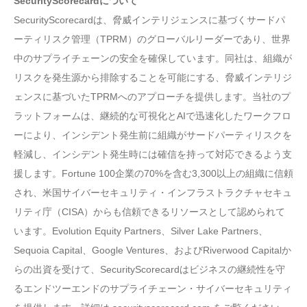
SecurityScorecardについて
SecurityScorecardは、脅威インテリジェンスに基づくサードパ
ーティリスク管理（TPRM）のグローバルリーダーであり、世界
中のサプライチェーンの安全を確保しています。同社は、組織が
リスクを発生源から排除することを可能にする、脅威インテリジ
ェンスに基づいたTPRMへのアプローチを提供します。当社のプ
ラットフォームは、継続的な可視化とAIで迅速化したワークフロ
ーにより、インシデント発生前に組織がサードパーティリスクを
軽減し、インシデント発生時には確信を持って対応できるよう支
援します。Fortune 100企業の70%を含む3,300以上の組織に信頼
され、米国サイバーセキュリティ・インフラストラクチャセキュ
リティ庁（CISA）からも信頼できるリソースとして認められて
います。Evolution Equity Partners、Silver Lake Partners、
Sequoia Capital、Google Ventures、およびRiverwood Capitalか
らの出資を受けて、SecurityScorecardはビジネスの継続性を守
るエンドツーエンドのサプライチェーン・サイバーセキュリティ