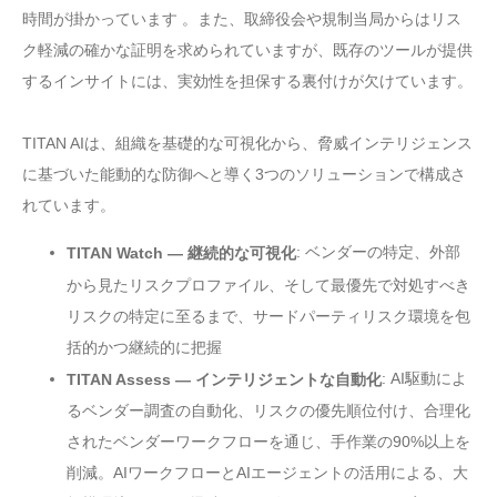
時間が掛かっています 。また、取締役会や規制当局からはリス
ク軽減の確かな証明を求められていますが、既存のツールが提供
するインサイトには、実効性を担保する裏付けが欠けています。
TITAN AIは、組織を基礎的な可視化から、脅威インテリジェンス
に基づいた能動的な防御へと導く3つのソリューションで構成さ
れています。
: ベンダーの特定、外部
TITAN Watch — 継続的な可視化
から見たリスクプロファイル、そして最優先で対処すべき
リスクの特定に至るまで、サードパーティリスク環境を包
括的かつ継続的に把握
: AI駆動によ
TITAN Assess — インテリジェントな自動化
るベンダー調査の自動化、リスクの優先順位付け、合理化
されたベンダーワークフローを通じ、手作業の90%以上を
削減。AIワークフローとAIエージェントの活用による、大