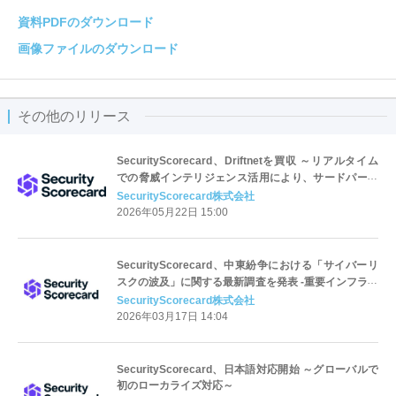
資料PDFのダウンロード
画像ファイルのダウンロード
その他のリリース
SecurityScorecard、Driftnetを買収 ～リアルタイム
での脅威インテリジェンス活用により、サードパーテ
ィリスク管理を強化～
SecurityScorecard株式会社
2026年05月22日 15:00
SecurityScorecard、中東紛争における「サイバーリ
スクの波及」に関する最新調査を発表 -重要インフラと
サプライチェーンを脅かす被害の連鎖に警鐘-
SecurityScorecard株式会社
2026年03月17日 14:04
SecurityScorecard、日本語対応開始 ～グローバルで
初のローカライズ対応～