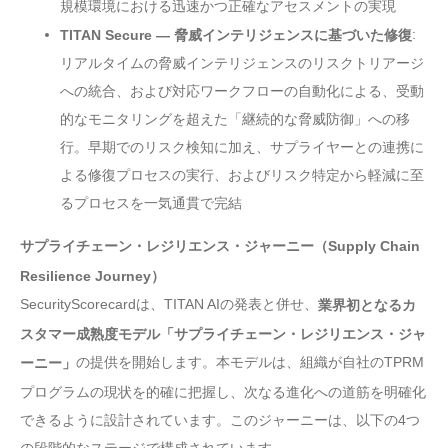
規模環境における迅速かつ正確なアセスメントの実現
:
TITAN Secure — 脅威インテリジェンスに基づいた修復
リアルタイムの脅威インテリジェンスのリスクトリアージ
への統合、および対応ワークフローの自動化による、受動
的なモニタリングを超えた「継続的な脅威防御」への移
行。早期でのリスク検知に加え、サプライヤーとの連携に
よる修復プロセスの実行、およびリスク特定から軽減に至
るプロセスを一気通貫で完結
サプライチェーン・レジリエンス・ジャーニー（Supply Chain
Resilience Journey）
SecurityScorecardは、TITAN AIの発表と併せ、
業界初となるカ
スタマー成熟度モデル「サプライチェーン・レジリエンス・ジャ
の提供を開始します。本モデルは、組織が自社のTPRM
ーニー」
プログラムの現状を的確に把握し、次なる進化への道筋を明確化
できるように設計されています。このジャーニーは、以下の4つ
の段階的なステージで構成されています。