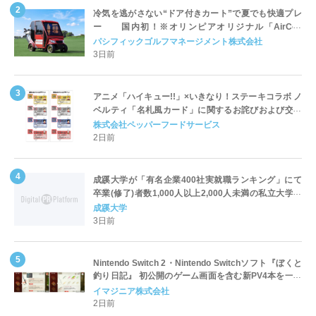
冷気を逃がさない“ドア付きカート”で夏でも快適プレ
ー 国内初！※オリンピアオリジナル「AirCon
Cart（エアコンカート）」導入 | ＰＧＭ
パシフィックゴルフマネージメント株式会社
3日前
アニメ「ハイキュー!!」×いきなり！ステーキコラボ ノ
ベルティ「名札風カード」に関するお詫びおよび交換
対応についてのご案内
株式会社ペッパーフードサービス
2日前
成蹊大学が「有名企業400社実就職ランキング」にて
卒業(修了)者数1,000人以上2,000人未満の私立大学で
全国第1位を獲得！～実就職率は26.5%（前年比＋
成蹊大学
4.3pt）に伸長、東京の私立大学でも10位にランクイン
3日前
～
Nintendo Switch 2・Nintendo Switchソフト『ぼくと
釣り日記』 初公開のゲーム画面を含む新PV4本を一挙
公開！
イマジニア株式会社
2日前