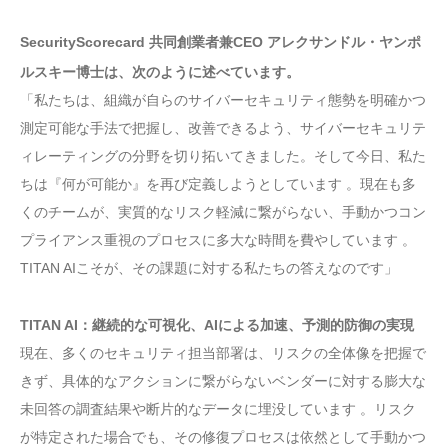
SecurityScorecard 共同創業者兼CEO アレクサンドル・ヤンポ
ルスキー博士は、次のように述べています。
「私たちは、組織が自らのサイバーセキュリティ態勢を明確かつ
測定可能な手法で把握し、改善できるよう、サイバーセキュリテ
ィレーティングの分野を切り拓いてきました。そして今日、私た
ちは『何が可能か』を再び定義しようとしています 。現在も多
くのチームが、実質的なリスク軽減に繋がらない、手動かつコン
プライアンス重視のプロセスに多大な時間を費やしています 。
TITAN AIこそが、その課題に対する私たちの答えなのです」
TITAN AI：継続的な可視化、AIによる加速、予測的防御の実現
現在、多くのセキュリティ担当部署は、リスクの全体像を把握で
きず、具体的なアクションに繋がらないベンダーに対する膨大な
未回答の調査結果や断片的なデータに埋没しています 。リスク
が特定された場合でも、その修復プロセスは依然として手動かつ