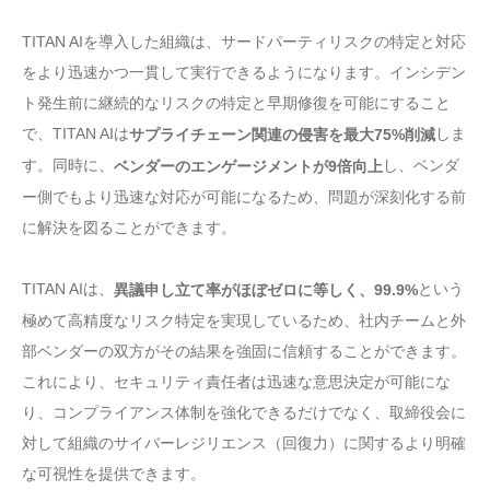
TITAN AIを導入した組織は、サードパーティリスクの特定と対応
をより迅速かつ一貫して実行できるようになります。インシデン
ト発生前に継続的なリスクの特定と早期修復を可能にすること
で、TITAN AIは
しま
サプライチェーン関連の侵害を最大75%削減
す。同時に、
し、ベンダ
ベンダーのエンゲージメントが9倍向上
ー側でもより迅速な対応が可能になるため、問題が深刻化する前
に解決を図ることができます。
TITAN AIは、
という
異議申し立て率がほぼゼロに等しく、99.9%
極めて高精度なリスク特定を実現しているため、社内チームと外
部ベンダーの双方がその結果を強固に信頼することができます。
これにより、セキュリティ責任者は迅速な意思決定が可能にな
り、コンプライアンス体制を強化できるだけでなく、取締役会に
対して組織のサイバーレジリエンス（回復力）に関するより明確
な可視性を提供できます。