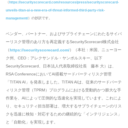
（
https://securityscorecard.com/resources/press/securityscorecard-
unveils-titan-ai-a-new-era-of-threat-informed-third-party-risk-
）の抄訳です。
management/
ベンダー、パートナー、およびサプライチェーンにわたるサイバ
ーリスク管理のあり方を再定義するSecurityScorecard株式会社
（
）（本社：米国、ニューヨー
https://securityscorecard.com/
ク州、CEO：アレクサンドル・ヤンポルスキー、以下
SecurityScorecard、日本法人代表取締役社長 藤本 大）は、
RSA ConferenceにおいてAI搭載サードパーティリスク管理
「TITAN AI」を発表しました。TITAN AIは、従来のサードパーテ
ィリスク管理（TPRM）プログラムにおける受動的かつ膨大な手
作業を、AIによって圧倒的な迅速化を実現しています。これによ
り、セキュリティ担当部署は、増大するサプライチェーンのリス
クを迅速に検知・対応するための継続的な「インテリジェンス」
と「自動化」を実現します。