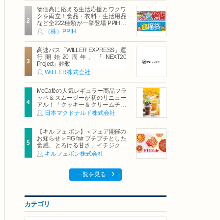
物価高に応える生活応援とワクワ
クを両立！食品・衣料・生活用品
など全222種類が一挙登場 PPIHグ
ループ「夏福袋」＆セール 8月6日
（株）PPIH
(木)より順次スタート
高速バス「WILLER EXPRESS」運
行開始20周年、「NEXT20
Project」始動
WILLER株式会社
McCaféの人気レギュラー商品フラ
ッペ＆スムージーが初のリニュー
アル！「クッキー＆クリームチョ
コフラッペ」「マンゴースムージ
日本マクドナルド株式会社
ー」8月5日（水）から販売開始
【キル フェ ボン】＜フェア開催の
お知らせ＞FIG fair プチプチとした
食感、とろける甘さ、イチジクの
魅力をたっぷりと。新作を含め、
キルフェボン株式会社
イチジク尽くしの全4種が登場8月
20日（木）スタート
一覧を見る
カテゴリ