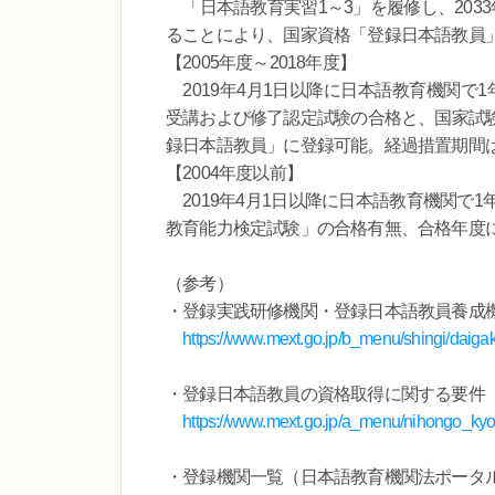
「日本語教育実習1～3」を履修し、203
ることにより、国家資格「登録日本語教員
【2005年度～2018年度】
2019年4月1日以降に日本語教育機関で
受講および修了認定試験の合格と、国家試
録日本語教員」に登録可能。経過措置期間は2
【2004年度以前】
2019年4月1日以降に日本語教育機関で
教育能力検定試験」の合格有無、合格年度に
（参考）
・登録実践研修機関・登録日本語教員養成機
https://www.mext.go.jp/b_menu/shingi/daig
・登録日本語教員の資格取得に関する要件
https://www.mext.go.jp/a_menu/nihongo_ky
・登録機関一覧（日本語教育機関法ポータ