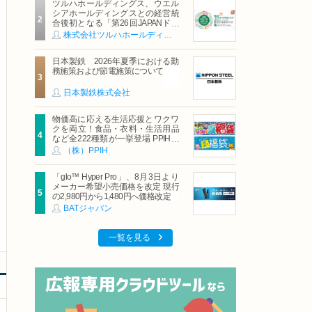
ツルハホールディングス、ウエル
シアホールディングスとの経営統
合後初となる「第26回JAPANドラ
ッグストアショー」に出展
株式会社ツルハホールディングス
日本製鉄 2026年夏季における勤
務施策および節電施策について
日本製鉄株式会社
物価高に応える生活応援とワクワ
クを両立！食品・衣料・生活用品
など全222種類が一挙登場 PPIHグ
ループ「夏福袋」＆セール 8月6日
（株）PPIH
(木)より順次スタート
「glo™ Hyper Pro」、8月3日より
メーカー希望小売価格を改定 現行
の2,980円から1,480円へ価格改定
BATジャパン
一覧を見る