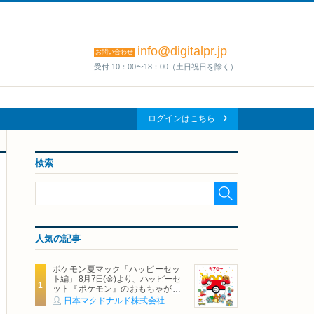
info@digitalpr.jp
お問い合わせ
受付 10：00〜18：00（土日祝日を除く）
ログインはこちら
検索
人気の記事
ポケモン夏マック「ハッピーセッ
ト編」 8月7日(金)より、ハッピーセ
ット『ポケモン』のおもちゃが期
間限定登場
日本マクドナルド株式会社