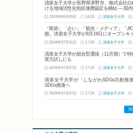
清泉女子大学が長野県茅野市、株式会社白樺村、
ける地域活性化包括連携協定を締結 ― 国
研究活動の展開へ
2026年08月05日
14:20
清泉女子大学
「呪術」「占い」「観光・メディア」「JI
能、清泉女子大学が8月19日にオープンキ
別な一日
2026年07月31日
17:20
清泉女子大学
清泉女子大学が総合型選抜（11月期）で特
実力試しにも
2026年07月27日
17:20
清泉女子大学
清泉女子大学が「しながわSDGs共創推
SDGs推進へ
2026年07月27日
17:20
清泉女子大学
関