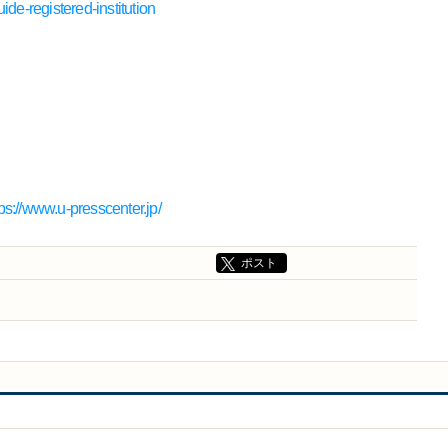
de-registered-institution
tps://www.u-presscenter.jp/
ポスト