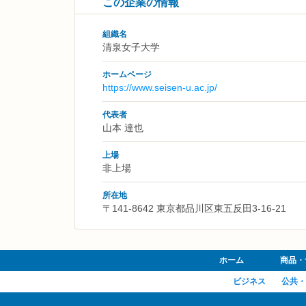
この企業の情報
組織名
清泉女子大学
ホームページ
https://www.seisen-u.ac.jp/
代表者
山本 達也
上場
非上場
所在地
〒141-8642 東京都品川区東五反田3-16-21
ホーム
商品・
ビジネス
公共・