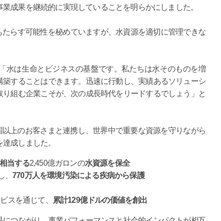
事業成果を継続的に実現していることを明らかにしました。
もたらす可能性を秘めていますが、水資源を適切に管理できな
 Beckは「水は生命とビジネスの基盤です。私たちは水そのものを増
構築することはできます。迅速に行動し、実績あるソリューシ
取り組む企業こそが、次の成長時代をリードするでしょう」と
0カ国以上のお客さまと連携し、世界中で重要な資源を守りながら
を達成しました。
に相当する
2,450億ガロンの
水資源を保全
し、
770万人を環境汚染による疾病から保護
ービスを通じて、
累計129億ドルの価値を創出
果につながり、事業パフォーマンスと社会的インパクトが相互