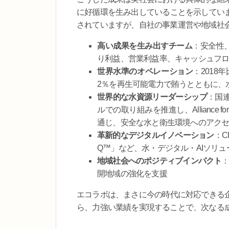
に好循環を生み出していることを示してい
されていますが、自社の事業運営や地域社
高い成果を生み出すチーム
：安全性
り利益、営業利益率、キャッシュフ
世界水準のオペレーション
：2018
2％を再生可能電力で賄うとともに、
世界的な水資源リーダーシップ
：国連W
ルでの取り組みを推進し、Alliance for 
通じ、安全な水と衛生環境へのアク
革新的なデジタルイノベーション
：CD
Q™」など、水・デジタル・AIソリ
地域社会へのポジティブインパクト
：
開地域の強化を支援
エコラボは、まさに今の時代に対応できる
ら、力強い業績を実現することで、次なる