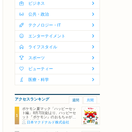
ビジネス
公共・政治
テクノロジー・IT
エンターテイメント
ライフスタイル
スポーツ
ビューティー
医療・科学
アクセスランキング
週間
月間
ポケモン夏マック「ハッピーセッ
ト編」 8月7日(金)より、ハッピーセ
ット『ポケモン』のおもちゃが期
間限定登場
日本マクドナルド株式会社