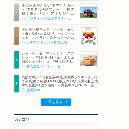
冷気を逃がさない“ドア付きカー
ト”で夏でも快適プレー 国内
初！※オリンピアオリジナル
「AirCon Cart（エアコンカー
パシフィックゴルフマネージメント株式会社
ト）」導入 | ＰＧＭ
ポケモン夏マック「ハッピーセッ
ト編」 8月7日(金)より、ハッピーセ
ット『ポケモン』のおもちゃが期
間限定登場
日本マクドナルド株式会社
シャトレーゼ「マッケンチーズブ
レッド」本日8月7日（金）より全
国のシャトレーゼ・YATSUDOKIで
発売
株式会社シャトレーゼ
成蹊大学が「有名企業400社実就職ランキング」に
て卒業(修了)者数1,000人以上2,000人未満の私立大
学で全国第1位を獲得！～実就職率は26.5%（前年
比＋4.3pt）に伸長、東京の私立大学でも10位にラ
成蹊大学
ンクイン～
一覧を見る
カテゴリ