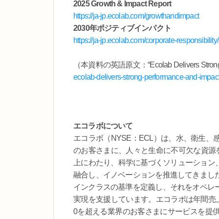
2025 Growth & Impact Report
https://ja-jp.ecolab.com/growthandimpact
2030年ポジティブインパクト
https://ja-jp.ecolab.com/corporate-responsibilit
（本資料の英語原文：“Ecolab Delivers Strong Pe
ecolab-delivers-strong-performance-and-impac
エコラボについて
エコラボ（NYSE：ECL）は、水、衛生
のお客さまに、人々と生命に不可欠な資源を
上にわたり、科学に基づくソリューション、
融合し、イノベーションを推進してきまし
インクラスの基準を定義し、それをオペレ
実現を支援しています。エコラボは年間売上高1
0を超える業界のお客さまにサービスを提