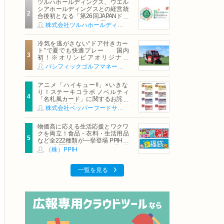
ツルハホールディングス、ウエル
シアホールディングスとの経営統
合後初となる「第26回JAPANドラ
ッグストアショー」に出展
株式会社ツルハホールディングス
冷気を逃がさない“ドア付きカー
ト”で夏でも快適プレー 国内
初！※オリンピアオリジナル
「AirCon Cart（エアコンカー
パシフィックゴルフマネージメント株式会社
ト）」導入 | ＰＧＭ
アニメ「ハイキュー!!」×いきな
り！ステーキコラボ ノベルティ
「名札風カード」に関するお詫び
および交換対応についてのご案内
株式会社ペッパーフードサービス
物価高に応える生活応援とワクワ
クを両立！食品・衣料・生活用品
など全222種類が一挙登場 PPIHグ
ループ「夏福袋」＆セール 8月6日
（株）PPIH
(木)より順次スタート
一覧を見る