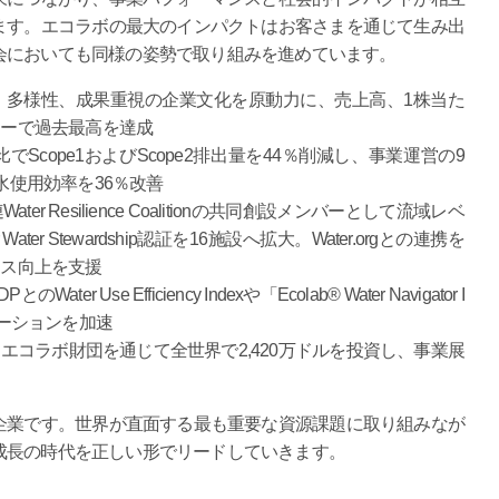
ます。エコラボの最大のインパクトはお客さまを通じて生み出
会においても同様の姿勢で取り組みを進めています。
、多様性、成果重視の企業文化を原動力に、売上高、1株当た
ローで過去最高を達成
年比でScope1およびScope2排出量を44％削減し、事業運営の9
水使用効率を36％改善
ater Resilience Coalitionの共同創設メンバーとして流域レベ
Water Stewardship認証を16施設へ拡大。Water.orgとの連携を
セス向上を支援
PとのWater Use Efficiency Indexや「Ecolab® Water Navigator I
ューションを加速
エコラボ財団を通じて全世界で2,420万ドルを投資し、事業展
企業です。世界が直面する最も重要な資源課題に取り組みなが
成長の時代を正しい形でリードしていきます。