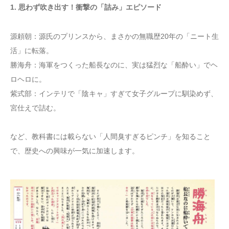
1. 思わず吹き出す！衝撃の「詰み」エピソード
源頼朝：源氏のプリンスから、まさかの無職歴20年の「ニート生
活」に転落。
勝海舟：海軍をつくった船長なのに、実は猛烈な「船酔い」でヘ
ロヘロに。
紫式部：インテリで「陰キャ」すぎて女子グループに馴染めず、
宮仕えで詰む。
など、教科書には載らない「人間臭すぎるピンチ」を知ること
で、歴史への興味が一気に加速します。