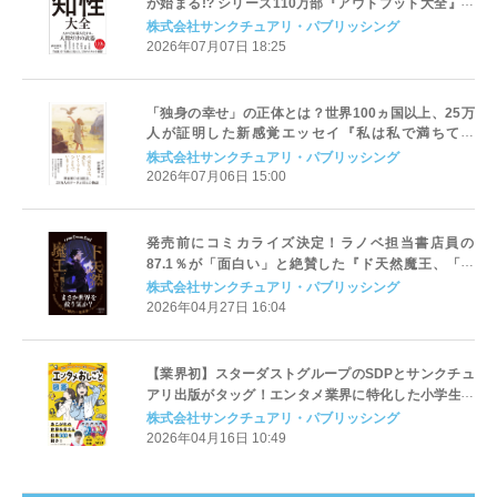
が始まる!? シリーズ110万部『アウトプット大全』著
者がAI時代の新基準「知性」を提唱
株式会社サンクチュアリ・パブリッシング
2026年07月07日 18:25
「独身の幸せ」の正体とは？世界100ヵ国以上、25万
人が証明した新感覚エッセイ『私は私で満ちてい
る』 7月7日（火）に発売
株式会社サンクチュアリ・パブリッシング
2026年07月06日 15:00
発売前にコミカライズ決定！ラノベ担当書店員の
87.1％が「面白い」と絶賛した『ド天然魔王、「魔
王」を倒しにいく』4月30日発売
株式会社サンクチュアリ・パブリッシング
2026年04月27日 16:04
【業界初】スターダストグループのSDPとサンクチュ
アリ出版がタッグ！エンタメ業界に特化した小学生向
け職業図鑑『エンタメおしごと図鑑』が4月30日発売
株式会社サンクチュアリ・パブリッシング
2026年04月16日 10:49