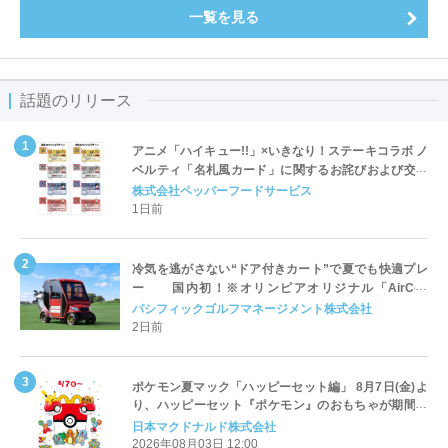
一覧を見る
話題のリリース
アニメ「ハイキュー!!」×いきなり！ステーキコラボ ノ
ベルティ「名札風カード」に関するお詫びおよび交換
対応についてのご案内
株式会社ペッパーフードサービス
1日前
冷気を逃がさない“ドア付きカート”で夏でも快適プレ
ー 国内初！※オリンピアオリジナル「AirCon
Cart（エアコンカート）」導入 | ＰＧＭ
パシフィックゴルフマネージメント株式会社
2日前
ポケモン夏マック「ハッピーセット編」 8月7日(金)よ
り、ハッピーセット『ポケモン』のおもちゃが期間限
定登場
日本マクドナルド株式会社
2026年08月03日 12:00