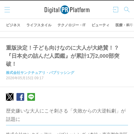
メニ
ログ
検索
ュー
イン
ビジネス
ライフスタイル
テクノロジー・IT
ビューティ
医療・科学
重版決定！子ども向けなのに大人が大絶賛！？
『日本史の詰んだ人図鑑』が累計1万2,000部突
破！
株式会社サンクチュアリ・パブリッシング
2026年05月15日 09:17
歴史嫌いな大人にこそ刺さる「失敗からの大逆転劇」が
話題に