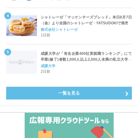
シャトレーゼ「マッケンチーズブレッド」本日8月7日
（金）より全国のシャトレーゼ・YATSUDOKIで発売
株式会社シャトレーゼ
1日前
成蹊大学が「有名企業400社実就職ランキング」にて
卒業(修了)者数1,000人以上2,000人未満の私立大学で
全国第1位を獲得！～実就職率は26.5%（前年比＋
成蹊大学
4.3pt）に伸長、東京の私立大学でも10位にランクイン
2日前
～
一覧を見る