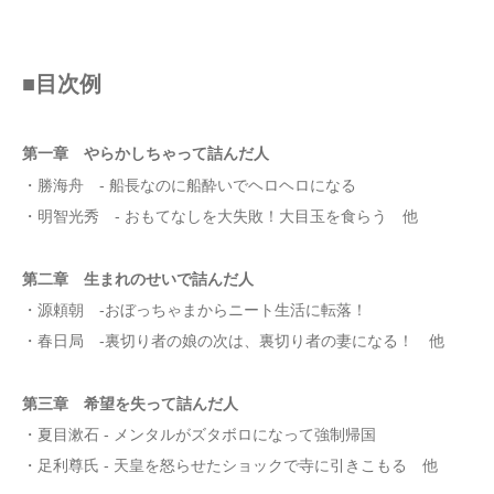
■目次例
第一章 やらかしちゃって詰んだ人
・勝海舟 - 船長なのに船酔いでヘロヘロになる
・明智光秀 - おもてなしを大失敗！大目玉を食らう 他
第二章 生まれのせいで詰んだ人
・源頼朝 -おぼっちゃまからニート生活に転落！
・春日局 -裏切り者の娘の次は、裏切り者の妻になる！ 他
第三章 希望を失って詰んだ人
・夏目漱石 - メンタルがズタボロになって強制帰国
・足利尊氏 - 天皇を怒らせたショックで寺に引きこもる 他