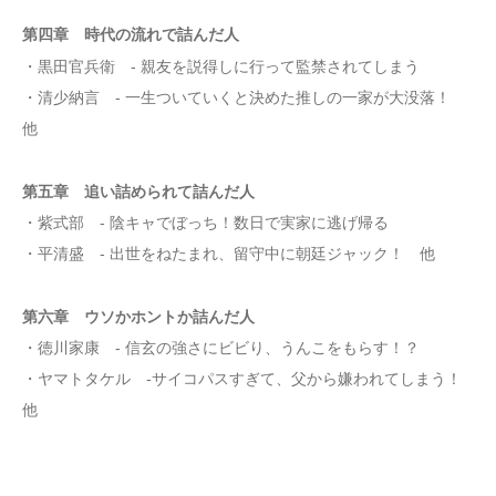
第四章 時代の流れで詰んだ人
・黒田官兵衛 - 親友を説得しに行って監禁されてしまう
・清少納言 - 一生ついていくと決めた推しの一家が大没落！
他
第五章 追い詰められて詰んだ人
・紫式部 - 陰キャでぼっち！数日で実家に逃げ帰る
・平清盛 - 出世をねたまれ、留守中に朝廷ジャック！ 他
第六章 ウソかホントか詰んだ人
・徳川家康 - 信玄の強さにビビり、うんこをもらす！？
・ヤマトタケル -サイコパスすぎて、父から嫌われてしまう！
他