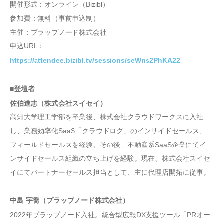
開催形式：オンライン（Bizibl）
参加費：無料（事前申込制）
主催：プラップノード株式会社
申込URL：
https://attendee.bizibl.tv/sessions/seWns2PhKA22
■登壇者
佐伯進志（株式会社スイセイ）
高知大学理工学部を卒業後、株式会社クラウドワークスに入社
し、業務効率化SaaS「クラウドログ」のインサイドセールス、
フィールドセールスを経験。その後、不動産系SaaS企業にてイ
ンサイドセールス組織の立ち上げを経験。現在、株式会社スイセ
イにてパートナーセールス担当として、主に代理店開拓に従事。
中島 宇喬（プラップノード株式会社）
2022年プラップノード入社。統合型広報DX支援ツール「PRオー