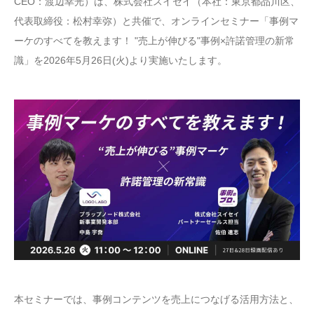
CEO：渡辺幸光）は、株式会社スイセイ（本社：東京都品川区、
代表取締役：松村幸弥）と共催で、オンラインセミナー「事例マ
ーケのすべてを教えます！ "売上が伸びる"事例×許諾管理の新常
識」を2026年5月26日(火)より実施いたします。
本セミナーでは、事例コンテンツを売上につなげる活用方法と、