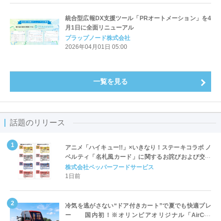
統合型広報DX支援ツール「PRオートメーション」を4
月1日に全面リニューアル
プラップノード株式会社
2026年04月01日 05:00
一覧を見る
話題のリリース
アニメ「ハイキュー!!」×いきなり！ステーキコラボ ノ
ベルティ「名札風カード」に関するお詫びおよび交換
対応についてのご案内
株式会社ペッパーフードサービス
1日前
冷気を逃がさない“ドア付きカート”で夏でも快適プレ
ー 国内初！※オリンピアオリジナル「AirCon