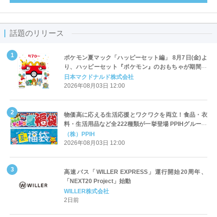
話題のリリース
ポケモン夏マック「ハッピーセット編」 8月7日(金)よ
り、ハッピーセット『ポケモン』のおもちゃが期間限
定登場
日本マクドナルド株式会社
2026年08月03日 12:00
物価高に応える生活応援とワクワクを両立！食品・衣
料・生活用品など全222種類が一挙登場 PPIHグループ
「夏福袋」＆セール 8月6日(木)より順次スタート
（株）PPIH
2026年08月03日 12:00
高速バス「WILLER EXPRESS」運行開始20周年、
「NEXT20 Project」始動
WILLER株式会社
2日前