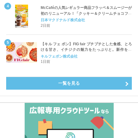
McCaféの人気レギュラー商品フラッペ＆スムージーが
初のリニューアル！「クッキー＆クリームチョコフラ
ッペ」「マンゴースムージー」8月5日（水）から販売
日本マクドナルド株式会社
開始
2日前
【キル フェ ボン】FIG fair プチプチとした食感、とろ
ける甘さ、イチジクの魅力をたっぷりと。新作を含
め、イチジク尽くしの全4種が登場8月20日（木）スタ
キルフェボン株式会社
ート
1日前
一覧を見る