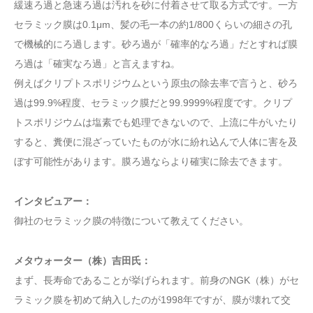
緩速ろ過と急速ろ過は汚れを砂に付着させて取る方式です。一方
セラミック膜は0.1μm、髪の毛一本の約1/800くらいの細さの孔
で機械的にろ過します。砂ろ過が「確率的なろ過」だとすれば膜
ろ過は「確実なろ過」と言えますね。
例えばクリプトスポリジウムという原虫の除去率で言うと、砂ろ
過は99.9%程度、セラミック膜だと99.9999%程度です。クリプ
トスポリジウムは塩素でも処理できないので、上流に牛がいたり
すると、糞便に混ざっていたものが水に紛れ込んで人体に害を及
ぼす可能性があります。膜ろ過ならより確実に除去できます。
インタビュアー：
御社のセラミック膜の特徴について教えてください。
メタウォーター（株）吉田氏：
まず、長寿命であることが挙げられます。前身のNGK（株）がセ
ラミック膜を初めて納入したのが1998年ですが、膜が壊れて交