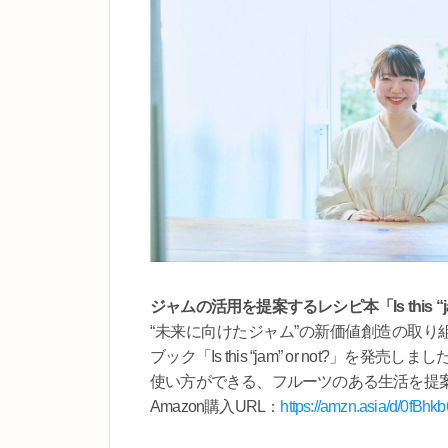
ジャムの活用を提案するレシピ本「Is this “jam
“未来に向けたジャム”の新価値創造の取り
ブック「Is this “jam” or not?
使い方ができる、フルーツのある生活を提
Amazon購入URL：
https://amzn.asia/d/0fBhk