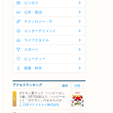
ビジネス
公共・政治
テクノロジー・IT
エンターテイメント
ライフスタイル
スポーツ
ビューティー
医療・科学
アクセスランキング
週間
月間
ポケモン夏マック「ハッピーセッ
ト編」 8月7日(金)より、ハッピーセ
ット『ポケモン』のおもちゃが期
間限定登場
日本マクドナルド株式会社