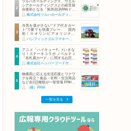
ツルハホールディングス、ウエル
シアホールディングスとの経営統
合後初となる「第26回JAPANドラ
ッグストアショー」に出展
株式会社ツルハホールディングス
冷気を逃がさない“ドア付きカー
ト”で夏でも快適プレー 国内
初！※オリンピアオリジナル
「AirCon Cart（エアコンカー
パシフィックゴルフマネージメント株式会社
ト）」導入 | ＰＧＭ
アニメ「ハイキュー!!」×いきな
り！ステーキコラボ ノベルティ
「名札風カード」に関するお詫び
および交換対応についてのご案内
株式会社ペッパーフードサービス
物価高に応える生活応援とワクワ
クを両立！食品・衣料・生活用品
など全222種類が一挙登場 PPIHグ
ループ「夏福袋」＆セール 8月6日
（株）PPIH
(木)より順次スタート
一覧を見る