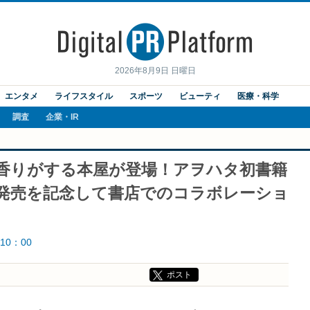
2026年8月9日 日曜日
エンタメ
ライフスタイル
スポーツ
ビューティ
医療・科学
調査
企業・IR
の香りがする本屋が登場！アヲハタ初書籍
 not?」の発売を記念して書店でのコラボレーショ
10：00
ポスト