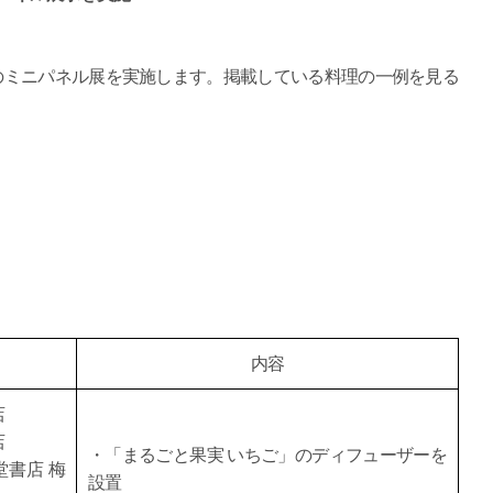
書のミニパネル展を実施します。掲載している料理の一例を見る
内容
店
店
・「まるごと果実 いちご」のディフューザーを
堂書店 梅
設置