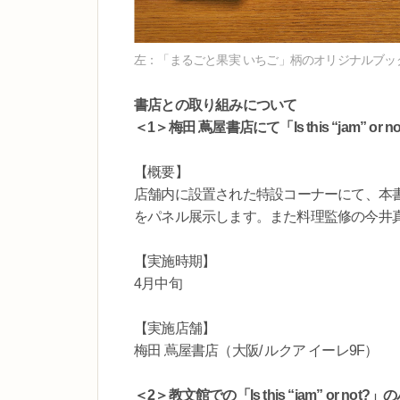
左：「まるごと果実 いちご」柄のオリジナルブックカバー、右：
書店との取り組みについて
＜1＞梅田 蔦屋書店にて「Is this “jam
【概要】
店舗内に設置された特設コーナーにて、本
をパネル展示します。また料理監修の今井
【実施時期】
4月中旬
【実施店舗】
梅田 蔦屋書店（大阪/ ルクア イーレ9F）
＜2＞教文館での「Is this “jam” or no