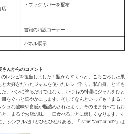
・ブックカバーを配布
前店
書籍の特設コーナー
パネル展示
 今井真実さんからのコメント
or not?」のレシピを担当しました！瓶からすくうと、ごろごろした果
もと大好きだったジャムを使ったレシピ作り。私自身、とても
した。パンに塗るだけではなく、いつもの料理にジャムをひと
一皿をぐっと華やかにします。そしてなんといっても「まるご
ッシュな酸味や食感が瓶詰めされたよう。そのまま食べてもお
ると、まるでお店の味。一口食べるごとに嬉しくなります。す
だけどひとひねりある。「Is this “jam” or not?」は