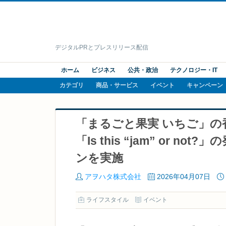
デジタルPRとプレスリリース配信
ホーム
ビジネス
公共・政治
テクノロジー・IT
カテゴリ
商品・サービス
イベント
キャンペーン
「まるごと果実 いちご」
「Is this “jam” or
ンを実施
アヲハタ株式会社
2026年04月07日
ライフスタイル
イベント