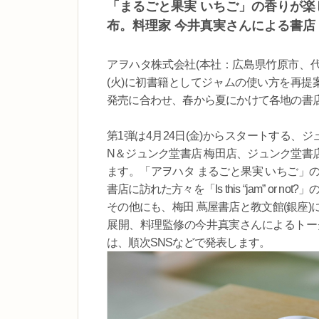
「まるごと果実 いちご」の香りが
布。料理家 今井真実さんによる書店
アヲハタ株式会社(本社：広島県竹原市、代
(火)に初書籍としてジャムの使い方を再提案するレシ
発売に合わせ、春から夏にかけて各地の書
第1弾は4月24日(金)からスタートする、ジ
N＆ジュンク堂書店 梅田店、ジュンク堂書
ます。「アヲハタ まるごと果実 いちご」
書店に訪れた方々を「Is this “jam” or no
その他にも、梅田 蔦屋書店と教文館(銀座
展開、料理監修の今井真実さんによるトー
は、順次SNSなどで発表します。