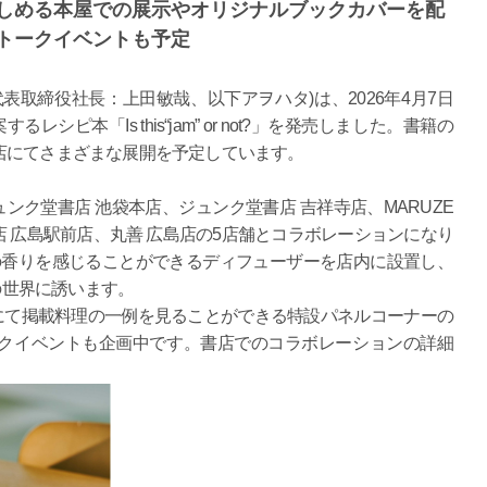
楽しめる本屋での展示やオリジナルブックカバーを配
トークイベントも予定
表取締役社長：上田敏哉、以下アヲハタ)は、2026年4月7日
ピ本「Is this“jam” or not?」を発売しました。書籍の
店にてさまざまな展開を予定しています。
ュンク堂書店 池袋本店、ジュンク堂書店 吉祥寺店、MARUZE
店 広島駅前店、丸善 広島店の5店舗とコラボレーションになり
の香りを感じることができるディフューザーを店内に設置し、
t?」の世界に誘います。
)にて掲載料理の一例を見ることができる特設パネルコーナーの
クイベントも企画中です。書店でのコラボレーションの詳細