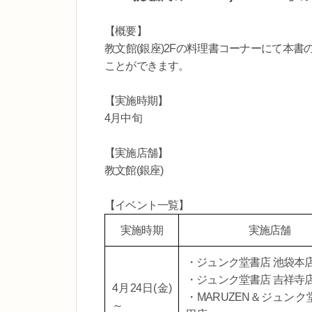
【概要】
教文館(銀座)2Fの料理書コーナーにて本
ことができます。
【実施時期】
4月中旬
【実施店舗】
教文館(銀座)
【イベント一覧】
実施時期
実施店舗
・ジュンク堂書店 池袋本
・ジュンク堂書店 吉祥寺
4月24日(金)
・MARUZEN＆ジュンク
～