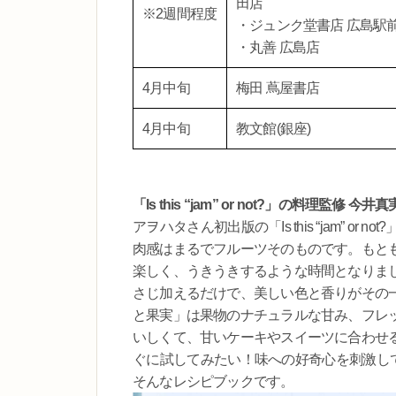
田店
※2週間程度
・ジュンク堂書店 広島駅
・丸善 広島店
4月中旬
梅田 蔦屋書店
4月中旬
教文館(銀座)
「Is this “jam” or not?」の料理監修
アヲハタさん初出版の「Is this “jam” 
肉感はまるでフルーツそのものです。もと
楽しく、うきうきするような時間となりま
さじ加えるだけで、美しい色と香りがその
と果実」は果物のナチュラルな甘み、フレ
いしくて、甘いケーキやスイーツに合わせ
ぐに試してみたい！味への好奇心を刺激して、シンプル
そんなレシピブックです。