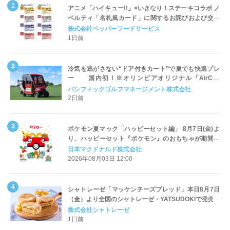
アニメ「ハイキュー!!」×いきなり！ステーキコラボ ノ
ベルティ「名札風カード」に関するお詫びおよび交換
対応についてのご案内
株式会社ペッパーフードサービス
1日前
冷気を逃がさない“ドア付きカート”で夏でも快適プレ
ー 国内初！※オリンピアオリジナル「AirCon
Cart（エアコンカート）」導入 | ＰＧＭ
パシフィックゴルフマネージメント株式会社
2日前
ポケモン夏マック「ハッピーセット編」 8月7日(金)よ
り、ハッピーセット『ポケモン』のおもちゃが期間限
定登場
日本マクドナルド株式会社
2026年08月03日 12:00
シャトレーゼ「マッケンチーズブレッド」本日8月7日
（金）より全国のシャトレーゼ・YATSUDOKIで発売
株式会社シャトレーゼ
1日前