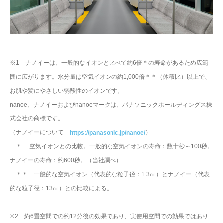
※1 ナノイーは、一般的なイオンと比べて約6倍＊の寿命があるため広範
囲に広がります。水分量は空気イオンの約1,000倍＊＊（体積比）以上で、
お肌や髪にやさしい弱酸性のイオンです。
nanoe、ナノイーおよびnanoeマークは、パナソニックホールディングス株
式会社の商標です。
（ナノイーについて
）
https://panasonic.jp/nanoe/
＊ 空気イオンとの比較。一般的な空気イオンの寿命：数十秒～100秒。
ナノイーの寿命：約600秒。（当社調べ）
＊＊ 一般的な空気イオン（代表的な粒子径：1.3㎚）とナノイー（代表
的な粒子径：13㎚）との比較による。
※2 約6畳空間での約12分後の効果であり、実使用空間での効果ではあり