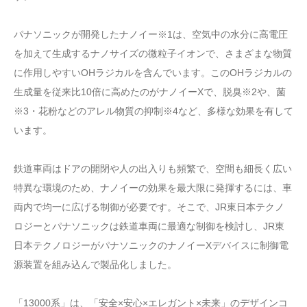
パナソニックが開発したナノイー※1は、空気中の水分に高電圧
を加えて生成するナノサイズの微粒子イオンで、さまざまな物質
に作用しやすいOHラジカルを含んでいます。このOHラジカルの
生成量を従来比10倍に高めたのがナノイーXで、脱臭※2や、菌
※3・花粉などのアレル物質の抑制※4など、多様な効果を有して
います。
鉄道車両はドアの開閉や人の出入りも頻繁で、空間も細長く広い
特異な環境のため、ナノイーの効果を最大限に発揮するには、車
両内で均一に広げる制御が必要です。そこで、JR東日本テクノ
ロジーとパナソニックは鉄道車両に最適な制御を検討し、JR東
日本テクノロジーがパナソニックのナノイーXデバイスに制御電
源装置を組み込んで製品化しました。
「13000系」は、「安全×安心×エレガント×未来」のデザインコ