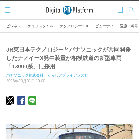
メニ
ログ
検索
ュー
イン
ビジネス
ライフスタイル
テクノロジー・IT
ビューティ
医療・科学
JR東日本テクノロジーとパナソニックが共同開発
したナノイーX発生装置が相模鉄道の新型車両
「13000系」に採用
パナソニック株式会社 くらしアプライアンス社
2026年03月31日 10:00