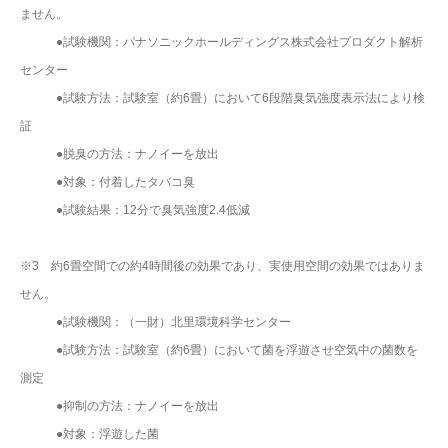
ません。
●試験機関：パナソニックホールディングス株式会社プロダクト解析
センター
●試験方法：試験室（約6畳）において6段階臭気強度表示法により検
証
●脱臭の方法：ナノイーを放出
●対象：付着したタバコ臭
●試験結果：12分で臭気強度2.4低減
※3 約6畳空間での約4時間後の効果であり、実使用空間の効果ではありま
せん。
●試験機関：（一財）北里環境科学センター
●試験方法：試験室（約6畳）において菌を浮遊させ空気中の菌数を
測定
●抑制の方法：ナノイーを放出
●対象：浮遊した菌