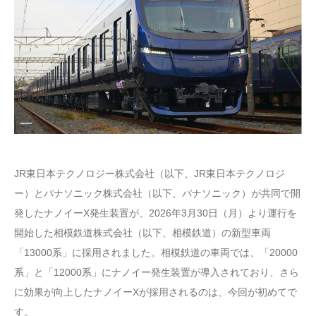
JR東日本テクノロジー株式会社（以下、JR東日本テクノロジ
ー）とパナソニック株式会社（以下、パナソニック）が共同で開
発したナノイーX発生装置が、2026年3月30日（月）より運行を
開始した相模鉄道株式会社（以下、相模鉄道）の新型車両
「13000系」に採用されました。相模鉄道の車両では、「20000
系」と「12000系」にナノイー発生装置が導入されており、さら
に効果が向上したナノイーXが採用されるのは、今回が初めてで
す。