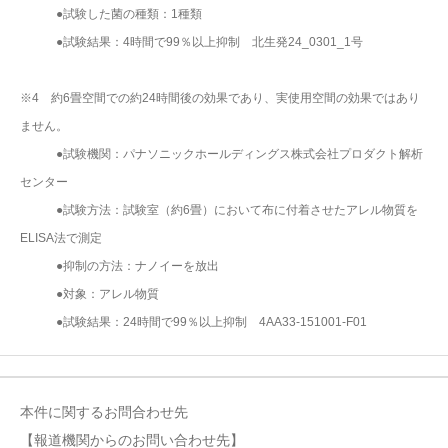
●試験した菌の種類：1種類
●試験結果：4時間で99％以上抑制 北生発24_0301_1号
※4 約6畳空間での約24時間後の効果であり、実使用空間の効果ではあり
ません。
●試験機関：パナソニックホールディングス株式会社プロダクト解析
センター
●試験方法：試験室（約6畳）において布に付着させたアレル物質を
ELISA法で測定
●抑制の方法：ナノイーを放出
●対象：アレル物質
●試験結果：24時間で99％以上抑制 4AA33-151001-F01
本件に関するお問合わせ先
【報道機関からのお問い合わせ先】