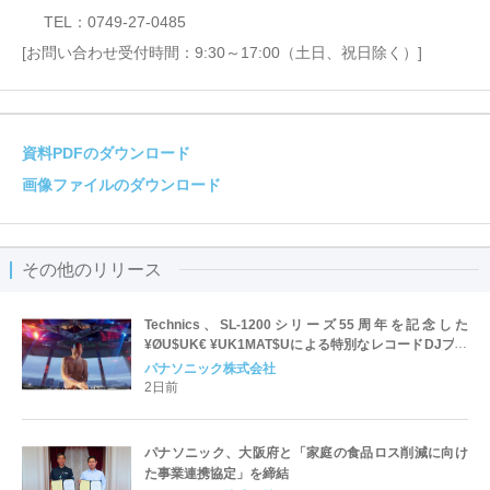
TEL：0749-27-0485
[お問い合わせ受付時間：9:30～17:00（土日、祝日除く）]
資料PDFのダウンロード
画像ファイルのダウンロード
その他のリリース
Technics、SL-1200シリーズ55周年を記念した
¥ØU$UK€ ¥UK1MAT$Uによる特別なレコードDJプレ
イ映像を世界同時公開
パナソニック株式会社
2日前
パナソニック、大阪府と「家庭の食品ロス削減に向け
た事業連携協定」を締結