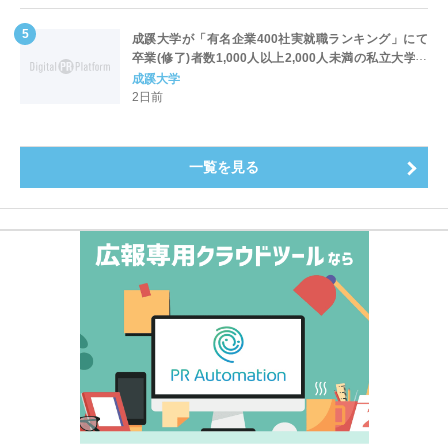
成蹊大学が「有名企業400社実就職ランキング」にて
卒業(修了)者数1,000人以上2,000人未満の私立大学で
全国第1位を獲得！～実就職率は26.5%（前年比＋
成蹊大学
4.3pt）に伸長、東京の私立大学でも10位にランクイン
2日前
～
一覧を見る