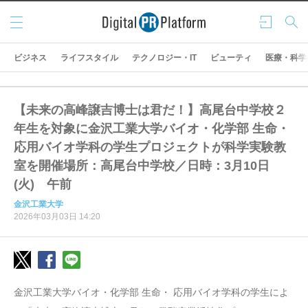
メニ
ログ
検索
ュー
イン
ビジネス
ライフスタイル
テクノロジー・IT
ビューティ
医療・科学
【未来の高峰譲吉博士は君だ！】高尾台中学校２
年⽣を対象に金沢工業大学バイオ・化学部 生命・
応用バイオ学科の学生プロジェクトが科学実験教
室を開催場所：高尾台中学校／日時：3⽉10⽇
(火) 午前
金沢工業大学
2026年03月03日 14:20
金沢工業大学バイオ・化学部 生命・ 応用バイオ学科の学生によ