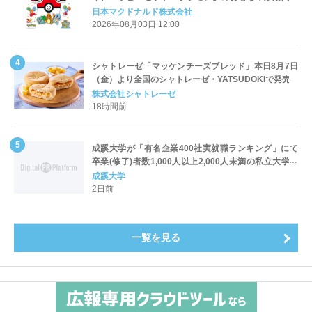
定登場
日本マクドナルド株式会社
2026年08月03日 12:00
シャトレーゼ「マッケンチーズブレッド」本日8月7日
（金）より全国のシャトレーゼ・YATSUDOKIで発売
株式会社シャトレーゼ
18時間前
成蹊大学が「有名企業400社実就職ランキング」にて
卒業(修了)者数1,000人以上2,000人未満の私立大学で
全国第1位を獲得！～実就職率は26.5%（前年比＋
成蹊大学
4.3pt）に伸長、東京の私立大学でも10位にランクイン
2日前
～
一覧を見る