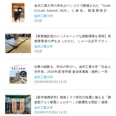
金沢工業大学の学生がバンコクで開催された「Youth
Co:Lab Summit 2026」に参加。国連開発計画
（UNDP）とCiti Foundation主催のイベントで
金沢工業大学
3日前
【商業施設初のインクルーシブな移動環境を実現】視
覚障害者の声をきっかけに、しゃべる点字ブロック
「コード化点字ブロック」を東京・錦糸町の商業ビル
金沢工業大学
「楽天地ビル」地下フロア～地上2階で敷設。8月8日
3日前
は体験会を開催
仕事の経験を、学生の学びへ。金沢工業大学「社会人
共学者」2026年度 後学期 参加者募集（無料）〜対面
で学生と議論し、実務の視点を授業へ〜（一部科目は
金沢工業大学
オンライン参加可）
2026年08月03日 14:20
【産学連携研究】南海トラフ等巨大地震に備える「開
放型アルミ耐震シェルター」の耐震性を実証！ 能登半
島・熊本・阪神・東日本級の巨大地震に対応 。〜株式
金沢工業大学
会社堤サッシュ工業が開発〜
2026年07月29日 14:20