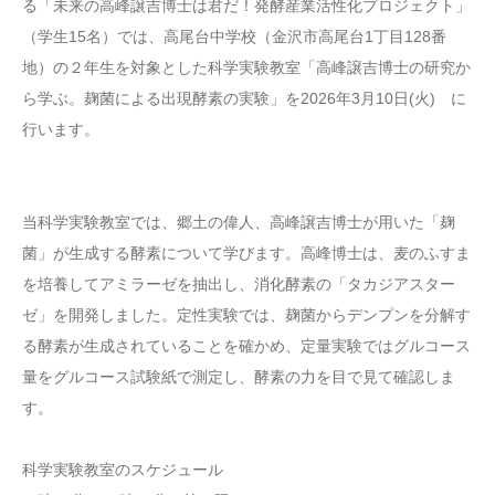
る「未来の高峰譲吉博士は君だ！発酵産業活性化プロジェクト」
（学生15名）では、高尾台中学校（金沢市高尾台1丁目128番
地）の２年⽣を対象とした科学実験教室「高峰譲吉博士の研究か
ら学ぶ。麹菌による出現酵素の実験」を2026年3⽉10⽇(火) に
行います。
当科学実験教室では、郷土の偉人、高峰譲吉博士が用いた「麹
菌」が生成する酵素について学びます。高峰博士は、麦のふすま
を培養してアミラーゼを抽出し、消化酵素の「タカジアスター
ゼ」を開発しました。定性実験では、麹菌からデンプンを分解す
る酵素が生成されていることを確かめ、定量実験ではグルコース
量をグルコース試験紙で測定し、酵素の力を目で見て確認しま
す。
科学実験教室のスケジュール