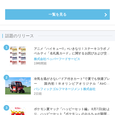
一覧を見る
話題のリリース
アニメ「ハイキュー!!」×いきなり！ステーキコラボ ノ
ベルティ「名札風カード」に関するお詫びおよび交換
対応についてのご案内
株式会社ペッパーフードサービス
19時間前
冷気を逃がさない“ドア付きカート”で夏でも快適プレ
ー 国内初！※オリンピアオリジナル「AirCon
Cart（エアコンカート）」導入 | ＰＧＭ
パシフィックゴルフマネージメント株式会社
2日前
ポケモン夏マック「ハッピーセット編」 8月7日(金)よ
り、ハッピーセット『ポケモン』のおもちゃが期間限