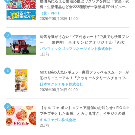
物価高に応える生活応援とワクワクを両立！食品・衣
料・生活用品など全222種類が一挙登場 PPIHグループ
「夏福袋」＆セール 8月6日(木)より順次スタート
（株）PPIH
2026年08月03日 12:00
冷気を逃がさない“ドア付きカート”で夏でも快適プレ
ー 国内初！※オリンピアオリジナル「AirCon
Cart（エアコンカート）」導入 | ＰＧＭ
パシフィックゴルフマネージメント株式会社
1日前
McCaféの人気レギュラー商品フラッペ＆スムージーが
初のリニューアル！「クッキー＆クリームチョコフラ
ッペ」「マンゴースムージー」8月5日（水）から販売
日本マクドナルド株式会社
開始
2026年08月04日 04:00
【キル フェ ボン】＜フェア開催のお知らせ＞FIG fair
プチプチとした食感、とろける甘さ、イチジクの魅力
をたっぷりと。新作を含め、イチジク尽くしの全4種が
キルフェボン株式会社
登場8月20日（木）スタート
2日前