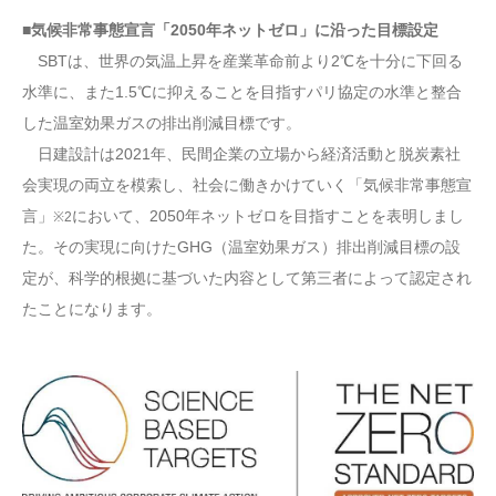
■気候非常事態宣言「2050年ネットゼロ」に沿った目標設定
SBTは、世界の気温上昇を産業革命前より2℃を十分に下回る
水準に、また1.5℃に抑えることを目指すパリ協定の水準と整合
した温室効果ガスの排出削減目標です。
日建設計は2021年、民間企業の立場から経済活動と脱炭素社
会実現の両立を模索し、社会に働きかけていく「気候非常事態宣
言」
において、2050年ネットゼロを目指すことを表明しまし
※2
た。その実現に向けたGHG（温室効果ガス）排出削減目標の設
定が、科学的根拠に基づいた内容として第三者によって認定され
たことになります。