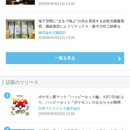
2026年05月21日 13:00
地下空間に“まるで地上”の光を再現する⾃然光模擬照
明、脳波測定によりリラックス・集中⼒向上効果を実
証
株式会社日建設計
2026年04月01日 13:00
一覧を見る
話題のリリース
ポケモン夏マック「ハッピーセット編」 8月7日(金)よ
り、ハッピーセット『ポケモン』のおもちゃが期間限
定登場
日本マクドナルド株式会社
2026年08月03日 12:00