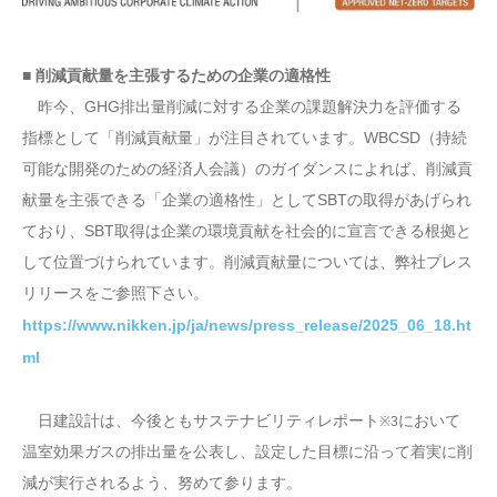
■ 削減貢献量を主張するための企業の適格性
昨今、GHG排出量削減に対する企業の課題解決力を評価する
指標として「削減貢献量」が注目されています。WBCSD（持続
可能な開発のための経済人会議）のガイダンスによれば、削減貢
献量を主張できる「企業の適格性」としてSBTの取得があげられ
ており、SBT取得は企業の環境貢献を社会的に宣言できる根拠と
して位置づけられています。削減貢献量については、弊社プレス
リリースをご参照下さい。
https://www.nikken.jp/ja/news/press_release/2025_06_18.ht
ml
日建設計は、今後ともサステナビリティレポート
において
※3
温室効果ガスの排出量を公表し、設定した目標に沿って着実に削
減が実行されるよう、努めて参ります。