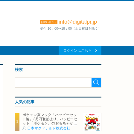
info@digitalpr.jp
お問い合わせ
受付 10：00〜18：00（土日祝日を除く）
ログインはこちら
検索
人気の記事
ポケモン夏マック「ハッピーセッ
ト編」 8月7日(金)より、ハッピーセ
ット『ポケモン』のおもちゃが期
間限定登場
日本マクドナルド株式会社