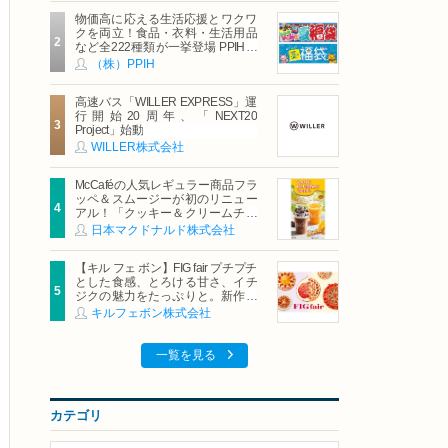
物価高に応える生活応援とワクワ
クを両立！食品・衣料・生活用品
など全222種類が一挙登場 PPIHグ
ループ「夏福袋」＆セール 8月6日
（株）PPIH
(木)より順次スタート
高速バス「WILLER EXPRESS」運
行開始20周年、「NEXT20
Project」始動
WILLER株式会社
McCaféの人気レギュラー商品フラ
ッペ＆スムージーが初のリニュー
アル！「クッキー＆クリームチョ
コフラッペ」「マンゴースムージ
日本マクドナルド株式会社
ー」8月5日（水）から販売開始
【キル フェ ボン】FIG fair プチプチ
とした食感、とろける甘さ、イチ
ジクの魅力をたっぷりと。新作を
含め、イチジク尽くしの全4種が登
キルフェボン株式会社
場8月20日（木）スタート
一覧を見る
カテゴリ