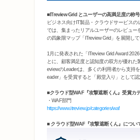
■
ITreview Grid とユーザーの高満足度の称号
ビジネス向けIT製品・クラウドサービスのレ
では、集まったリアルユーザーのレビュー
の四象限マップ「ITreview Grid」を展開
1月に発表された「ITreview Grid Award 
とに、顧客満足度と認知度の双方が優れた製品
eviewのLeaderは、多くの利用者から
eader」を受賞すると「殿堂入り」として
■クラウド型WAF『攻撃遮断くん』受賞カ
・WAF部門
https://www.itreview.jp/categories/waf
■ クラウド型WAF『攻撃遮断くん』につい