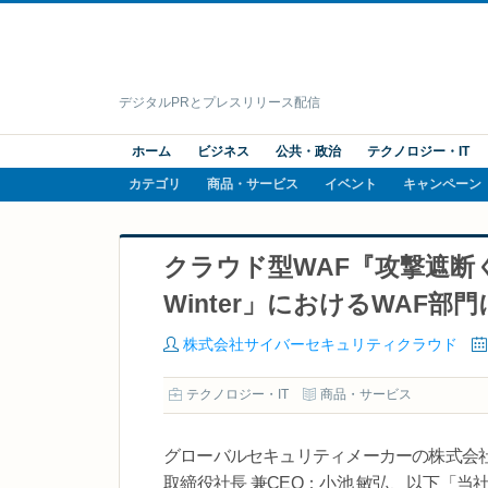
デジタルPRとプレスリリース配信
ホーム
ビジネス
公共・政治
テクノロジー・IT
カテゴリ
商品・サービス
イベント
キャンペーン
クラウド型WAF『攻撃遮断くん』が「
Winter」におけるWAF部門
株式会社サイバーセキュリティクラウド
テクノロジー・IT
商品・サービス
グローバルセキュリティメーカーの株式会
取締役社長 兼CEO：小池 敏弘、以下「