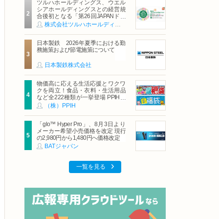
ツルハホールディングス、ウエル
シアホールディングスとの経営統
合後初となる「第26回JAPANドラ
ッグストアショー」に出展
株式会社ツルハホールディングス
日本製鉄 2026年夏季における勤
務施策および節電施策について
日本製鉄株式会社
物価高に応える生活応援とワクワ
クを両立！食品・衣料・生活用品
など全222種類が一挙登場 PPIHグ
ループ「夏福袋」＆セール 8月6日
（株）PPIH
(木)より順次スタート
「glo™ Hyper Pro」、8月3日より
メーカー希望小売価格を改定 現行
の2,980円から1,480円へ価格改定
BATジャパン
一覧を見る