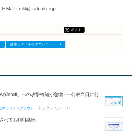
-Mail：mkt@cscloud.co.jp
ポスト
画像ファイルのダウンロード
ン「wp2shell」への攻撃検知が急増 ── 公表当日に前
セキュリティクラウド
テクノロジー・IT
止されても利用継続」