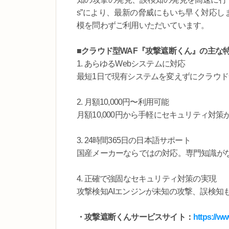
s”により、最新の脅威にもいち早く対応し
模を問わずご利用いただいています。
■クラウド型WAF『攻撃遮断くん』の主な
1. あらゆるWebシステムに対応
最短1日で現有システムを変えずにクラウド
2. 月額10,000円〜利用可能
月額10,000円から手軽にセキュリティ対
3. 24時間365日の日本語サポート
国産メーカーならではの対応。専門知識が
4. 正確で強固なセキュリティ対策の実現
攻撃検知AIエンジンが未知の攻撃、誤検知
・攻撃遮断くんサービスサイト：
https://w