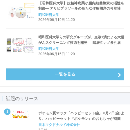
【昭和医科大学】抗精神病薬が腸内細菌酵素の活性を
制御― アリピプラゾールの新たな作用機序の可能性を
示唆 ―
昭和医科大学
2026年06月19日 11:20
昭和医科大学らの研究グループが、血液1滴による大腸
がんスクリーニング技術を開発 ― 階層性ナノ多孔層ガ
ラスと近赤外ラマン分光法を応用 ―
昭和医科大学
2026年06月15日 11:20
一覧を見る
話題のリリース
ポケモン夏マック「ハッピーセット編」 8月7日(金)よ
り、ハッピーセット『ポケモン』のおもちゃが期間限
定登場
日本マクドナルド株式会社
3日前