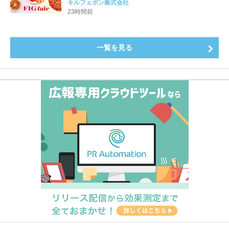
め、イチジク尽くしの全4種が登場8月20日（木）スタ
キルフェボン株式会社
ート
23時間前
一覧を見る