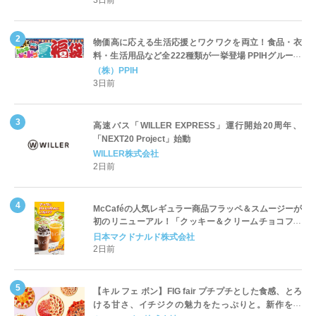
物価高に応える生活応援とワクワクを両立！食品・衣
料・生活用品など全222種類が一挙登場 PPIHグループ
「夏福袋」＆セール 8月6日(木)より順次スタート
（株）PPIH
3日前
高速バス「WILLER EXPRESS」運行開始20周年、
「NEXT20 Project」始動
WILLER株式会社
2日前
McCaféの人気レギュラー商品フラッペ＆スムージーが
初のリニューアル！「クッキー＆クリームチョコフラ
ッペ」「マンゴースムージー」8月5日（水）から販売
日本マクドナルド株式会社
開始
2日前
【キル フェ ボン】FIG fair プチプチとした食感、とろ
ける甘さ、イチジクの魅力をたっぷりと。新作を含