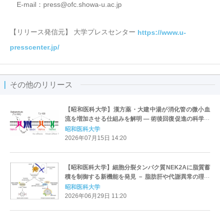
E-mail：press@ofc.showa-u.ac.jp
【リリース発信元】 大学プレスセンター
https://www.u-
presscenter.jp/
その他のリリース
【昭和医科大学】漢方薬・大建中湯が消化管の微小血
流を増加させる仕組みを解明 ― 術後回復促進の科学的
根拠に ―
昭和医科大学
2026年07月15日 14:20
【昭和医科大学】細胞分裂タンパク質NEK2Aに脂質蓄
積を制御する新機能を発見 － 脂肪肝や代謝異常の理解
につながる研究成果 －
昭和医科大学
2026年06月29日 11:20