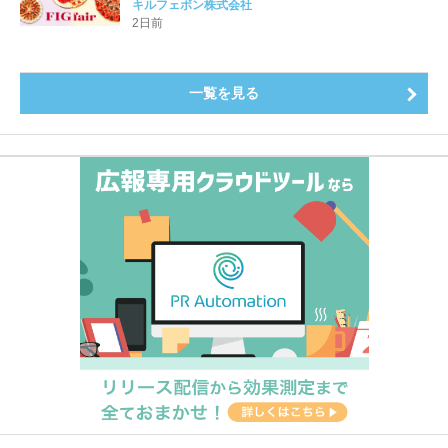
をたっぷりと。新作を含め、イチジク尽くしの全4種が
キルフェボン株式会社
登場8月20日（木）スタート
2日前
一覧を見る