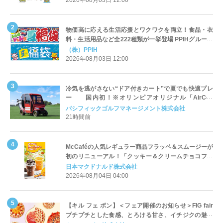
物価高に応える生活応援とワクワクを両立！食品・衣
料・生活用品など全222種類が一挙登場 PPIHグループ
「夏福袋」＆セール 8月6日(木)より順次スタート
（株）PPIH
2026年08月03日 12:00
冷気を逃がさない“ドア付きカート”で夏でも快適プレ
ー 国内初！※オリンピアオリジナル「AirCon
Cart（エアコンカート）」導入 | ＰＧＭ
パシフィックゴルフマネージメント株式会社
21時間前
McCaféの人気レギュラー商品フラッペ＆スムージーが
初のリニューアル！「クッキー＆クリームチョコフラ
ッペ」「マンゴースムージー」8月5日（水）から販売
日本マクドナルド株式会社
開始
2026年08月04日 04:00
【キル フェ ボン】＜フェア開催のお知らせ＞FIG fair
プチプチとした食感、とろける甘さ、イチジクの魅力