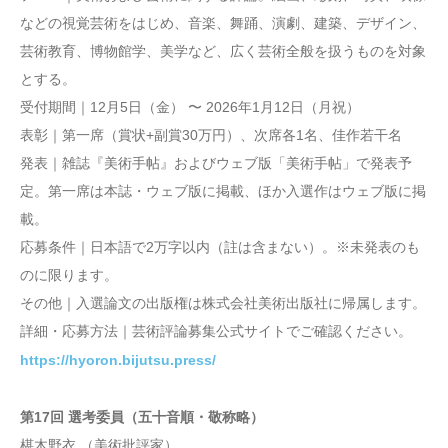
などの視覚芸術をはじめ、音楽、舞踊、演劇、建築、デザイン、
芸術教育、博物館学、美学など、広く芸術全般を扱うものを対象
とする。
受付期間｜12月5日（金） 〜 2026年1月12日（月祝）
表彰｜第一席（賞状+副賞30万円）、次席各1名、佳作若干名
発表｜雑誌『美術手帖』およびウェブ版「美術手帖」で発表予
定。第一席は本誌・ウェブ版に掲載、ほか入選作はウェブ版に掲
載。
応募条件｜日本語で2万字以内（註は含まない）。※未発表のも
のに限ります。
その他｜入選論文の出版権は株式会社美術出版社に帰属します。
詳細・応募方法｜芸術評論募集公式サイトでご確認ください。
https://hyoron.bijutsu.press/
第17回 選考委員（五十音順・敬称略）
椹木野衣 （美術批評家）