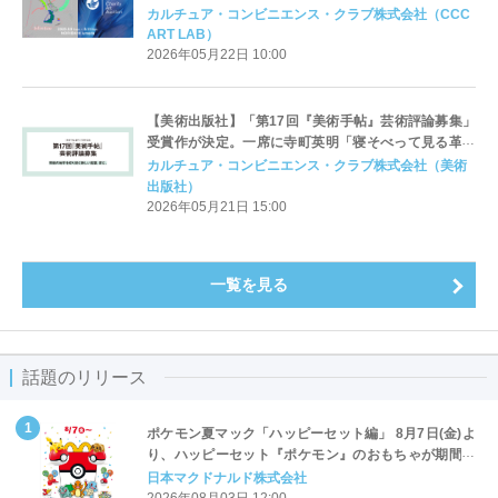
Auction」として6月9日（火）～6月11日（木）に大阪
カルチュア・コンビニエンス・クラブ株式会社（CCC
で初開催。
ART LAB）
2026年05月22日 10:00
【美術出版社】「第17回『美術手帖』芸術評論募集」
受賞作が決定。一席に寺町英明「寝そべって見る革命
──動画、気散じ、統覚の変容をめぐる美学的考察」が
カルチュア・コンビニエンス・クラブ株式会社（美術
選出
出版社）
2026年05月21日 15:00
一覧を見る
話題のリリース
ポケモン夏マック「ハッピーセット編」 8月7日(金)よ
り、ハッピーセット『ポケモン』のおもちゃが期間限
定登場
日本マクドナルド株式会社
2026年08月03日 12:00