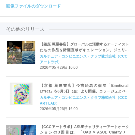
画像ファイルのダウンロード
その他のリリース
【銀座 蔦屋書店】グローバルに活動するアーティスト
たちの作品を猪瀬直哉がキュレーション。ジュリア
ン・ヴィネ、近藤正勝、石井亨との４人展
カルチュア・コンビニエンス・クラブ株式会社（CCC
「AFTERMATH」を6月13日（土）より開催。
アートラボ）
2026年05月29日 10:00
【京都 蔦屋書店】今吉絵馬の個展「Emotional
Effect」を6月5日（金）より開催。コラージュとペイ
ントによる多層的な色彩表現。
カルチュア・コンビニエンス・クラブ株式会社（CCC
ART LAB）
2026年05月26日 16:00
【CCCアートラボ】ASUEチャリティーアートオーク
ションの3回目は、「OAD × ASUE Charity Art