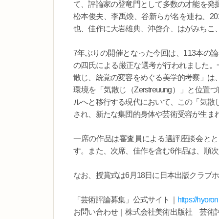
て、評論家の登竜門として多数の才能を発
松本俊夫、李禹煥、谷新らが名を連ね、20
也、佳作に大岩雄典、沖啓介、はがみちこ
7年ぶりの開催となった今回は、113本の
の四氏による厳正な選考が行われました。
散じ、統覚の変容をめぐる美学的考察」は
環境を「気散じ（Zerstreuung）」
ルへと移行する現代において、この「気散
され、新たな集団的身体や芸術受容が生ま
一席の作品は審査員による選評座談会ととも
す。また、次席、佳作を含む6作品は、順
なお、授賞式は6月18日に日本出版クラブ
「芸術評論募集」公式サイト｜
https://hyoron
お問い合わせ｜株式会社美術出版社 芸術評論募集事務局