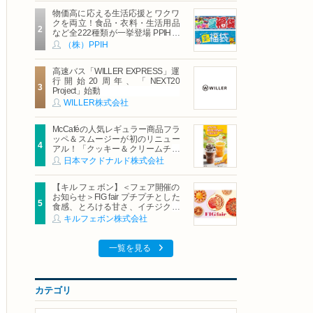
物価高に応える生活応援とワクワ
クを両立！食品・衣料・生活用品
など全222種類が一挙登場 PPIHグ
ループ「夏福袋」＆セール 8月6日
（株）PPIH
(木)より順次スタート
高速バス「WILLER EXPRESS」運
行開始20周年、「NEXT20
Project」始動
WILLER株式会社
McCaféの人気レギュラー商品フラ
ッペ＆スムージーが初のリニュー
アル！「クッキー＆クリームチョ
コフラッペ」「マンゴースムージ
日本マクドナルド株式会社
ー」8月5日（水）から販売開始
【キル フェ ボン】＜フェア開催の
お知らせ＞FIG fair プチプチとした
食感、とろける甘さ、イチジクの
魅力をたっぷりと。新作を含め、
キルフェボン株式会社
イチジク尽くしの全4種が登場8月
20日（木）スタート
一覧を見る
カテゴリ