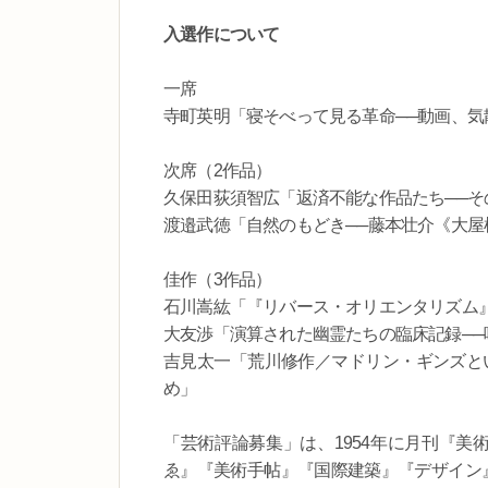
入選作について
一席
寺町英明「寝そべって見る革命──動画、
次席（2作品）
久保田荻須智広「返済不能な作品たち──そ
渡邉武徳「自然のもどき──藤本壮介《大屋
佳作（3作品）
石川嵩紘「『リバース・オリエンタリズム
大友渉「演算された幽霊たちの臨床記録─
吉見太一「荒川修作／マドリン・ギンズと
め」
「芸術評論募集」は、1954年に月刊『美
ゑ』『美術手帖』『国際建築』『デザイン