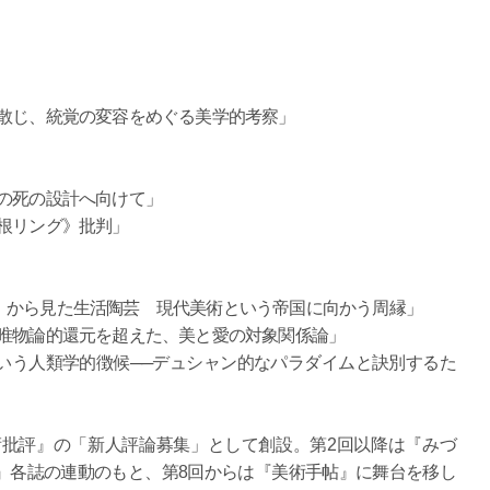
気散じ、統覚の変容をめぐる美学的考察」
の死の設計へ向けて」
根リング》批判」
』から見た生活陶芸 現代美術という帝国に向かう周縁」
─唯物論的還元を超えた、美と愛の対象関係論」
いう人類学的徴候──デュシャン的なパラダイムと訣別するた
術批評』の「新人評論募集」として創設。第2回以降は『みづ
』各誌の連動のもと、第8回からは『美術手帖』に舞台を移し