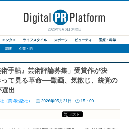
2026年8月6日 木曜日
エンタメ
ライフスタイル
スポーツ
ビューティ
医療・科学
調査
企業・IR
美術手帖』芸術評論募集」受賞作が決
って見る革命──動画、気散じ、統覚の
が選出
社（美術出版社）
2026年05月21日
15：00
ポスト