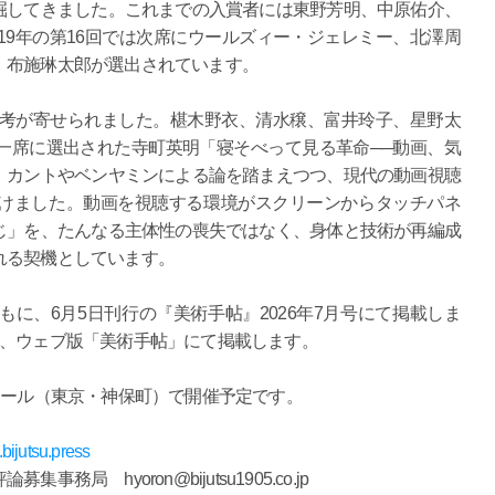
掘してきました。これまでの入賞者には東野芳明、中原佑介、
19年の第16回では次席にウールズィー・ジェレミー、北澤周
、布施琳太郎が選出されています。
論考が寄せられました。椹木野衣、清水穣、富井玲子、星野太
一席に選出された寺町英明「寝そべって見る革命──動画、気
、カントやベンヤミンによる論を踏まえつつ、現代の動画視聴
と位置づけました。動画を視聴する環境がスクリーンからタッチパネ
じ」を、たんなる主体性の喪失ではなく、身体と技術が再編成
れる契機としています。
に、6月5日刊行の『美術手帖』2026年7月号にて掲載しま
次、ウェブ版「美術手帖」にて掲載します。
ホール（東京・神保町）で開催予定です。
.bijutsu.press
 hyoron@bijutsu1905.co.jp