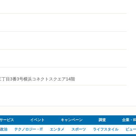
い三丁目3番3号横浜コネクトスクエア14階
サービス
イベント
キャンペーン
調査
企業・I
政治
テクノロジー・IT
エンタメ
スポーツ
ライフスタイル
ビュ