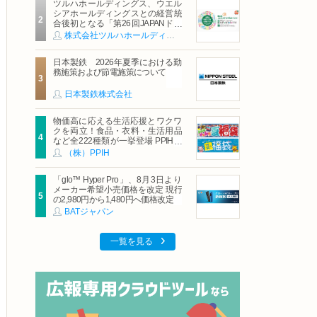
ツルハホールディングス、ウエル
シアホールディングスとの経営統
合後初となる「第26回JAPANドラ
ッグストアショー」に出展
株式会社ツルハホールディングス
日本製鉄 2026年夏季における勤
務施策および節電施策について
日本製鉄株式会社
物価高に応える生活応援とワクワ
クを両立！食品・衣料・生活用品
など全222種類が一挙登場 PPIHグ
ループ「夏福袋」＆セール 8月6日
（株）PPIH
(木)より順次スタート
「glo™ Hyper Pro」、8月3日より
メーカー希望小売価格を改定 現行
の2,980円から1,480円へ価格改定
BATジャパン
一覧を見る