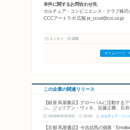
本件に関するお問合わせ先
カルチュア・コンビニエンス・クラブ株
CCCアートラボ 広報 pr_cccal@ccc.co.jp
エンタメ
調査
ホームページ
この企業の関連リリース
【銀座 蔦屋書店】グローバルに活動する
ン。ジュリアン・ヴィネ、近藤正勝、石井亨と
より開催。
2026年05月29日
10:00
カルチュア・コン
【京都 蔦屋書店】今吉絵馬の個展「Emotion