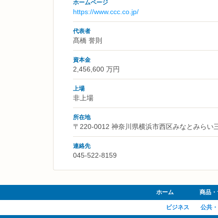
ホームページ
https://www.ccc.co.jp/
代表者
髙橋 誉則
資本金
2,456,600 万円
上場
非上場
所在地
〒220-0012 神奈川県横浜市西区みなとみら
連絡先
045-522-8159
ホーム
商品・
ビジネス
公共・