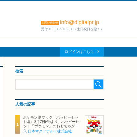
info@digitalpr.jp
お問い合わせ
受付 10：00〜18：00（土日祝日を除く）
ログインはこちら
検索
人気の記事
ポケモン夏マック「ハッピーセッ
ト編」 8月7日(金)より、ハッピーセ
ット『ポケモン』のおもちゃが期
間限定登場
日本マクドナルド株式会社