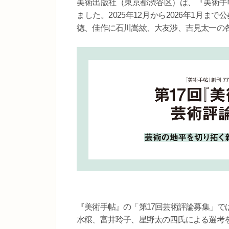
美術出版社（東京都渋谷区）は、『美術手
ました。2025年12月から2026年1月
徳、佳作に石川嵩紘、大友渉、吉見太一の
『美術手帖』の「第17回芸術評論募集」では、
水穣、富井玲子、星野太の四氏による選考を