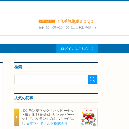
info@digitalpr.jp
お問い合わせ
受付 10：00〜18：00（土日祝日を除く）
ログインはこちら
検索
人気の記事
ポケモン夏マック「ハッピーセッ
ト編」 8月7日(金)より、ハッピーセ
ット『ポケモン』のおもちゃが期
間限定登場
日本マクドナルド株式会社