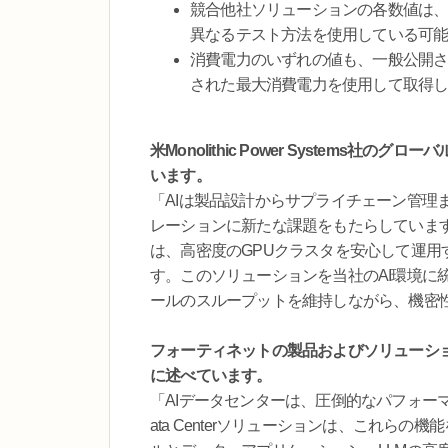
競合他社ソリューションの各数値は
異なるテスト方法を使用している可
消費電力のいずれの値も、一般公開
された最大消費電力を使用して取得
米Monolithic Power Systems社
います。
「AIは製品設計からサプライチェーン管理
レーションに新たな課題をもたらしています。フォー
は、高密度のGPUクラスタを安心して運
す。このソリューションを当社のAI環境に
ールのスループットを維持しながら、機密
フォーティネットの製品およびソリューション
に述べています。
「AIデータセンターは、圧倒的なパフォーマン
ata Centerソリューションは、これらの機能を