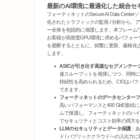
最新のAI環境に最適化した統合セ
フォーティネットのSecure AI Data 
化されたトラフィックの監視 / 分析から、
ー全体を包括的に保護します。本フレーム
お客様が高密度GPU環境に求めるパフォ
を遮断するとともに、頻繁に更新、厳格化さ
します。
ASICが引き出す高速なセグメンテ
速スループットを発揮しつつ、同時に
持続性を高められるため、CIOはパ
できます。
フォーティネットのデータセンターフ
高いパフォーマンスと400 GbE接
ムで保護し、フォーティネットのハ
でセキュリティとコスト効率の両方
LLMのセキュリティとデータ保護
：あ
ド / パブリッククラウドへの入出