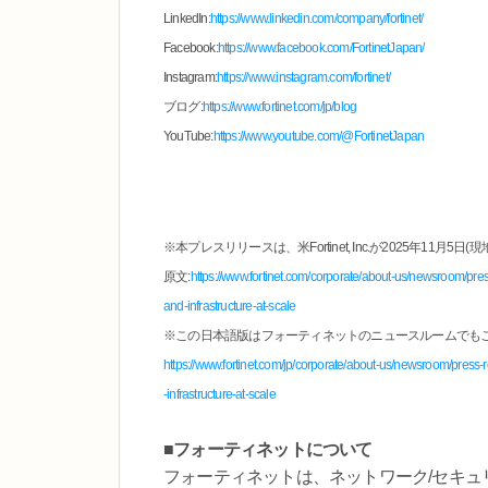
LinkedIn:
https://www.linkedin.com/company/fortinet/
Facebook:
https://www.facebook.com/FortinetJapan/
Instagram:
https://www.instagram.com/fortinet/
ブログ:
https://www.fortinet.com/jp/blog
YouTube:
https://www.youtube.com/@FortinetJapan
※本プレスリリースは、米Fortinet, Inc.が2025年11
原文:
https://www.fortinet.com/corporate/about-us/newsroom/pres
and-infrastructure-at-scale
※この日本語版はフォーティネットのニュースルームでも
https://www.fortinet.com/jp/corporate/about-us/newsroom/press-r
-infrastructure-at-scale
■フォーティネットについて
フォーティネットは、ネットワーク/セキ