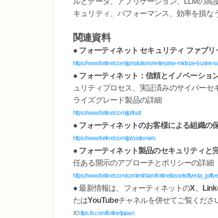
ルとデータ、アプリケーション、LLMの高
キュリティ、パフォーマンス、効率を損なう
関連資料
●
フォーティネット セキュリティ ファブリ
https://www.fortinet.com/jp/solutions/enterprise-midsize-business/
●
フォーティネット：信頼とイノベーショ
ュリティプロセス、実証済みのサイバーセ
ライズグレード製品の詳細
https://www.fortinet.com/jp/trust
●
フォーティネットのお客様による組織の
https://www.fortinet.com/jp/customers
●
フォーティネット製品のセキュリティと
任ある開示のアプローチとポリシーの詳細
https://www.fortinet.com/content/dam/fortinet/assets/flyer/ja_jp/fl
● 最新情報は、フォーティネットの
X
、
Link
たは
YouTube
チャネルを併せてご覧くださ
X:
https://x.com/fortinetjapan