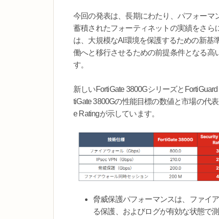
今回の発表は、長期にわたり、パフォーマン
蓄積されたフォーティネットの実績をさらに発展させ
は、大規模なAI環境を保護するための新基
働へと移行させるための前提条件となる高
す。
新しいFortiGate 3800GシリーズとFor
tiGate 3800Gの性能目標の数値と市場の代
e Ratingが示しています。
脅威保護パフォーマンスは、ファイア
る保護、およびログが有効な状態で