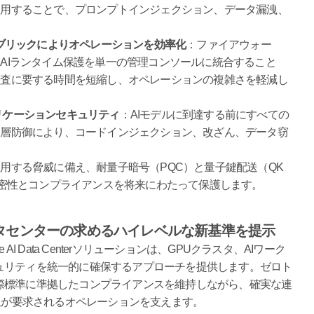
適用することで、プロンプトインジェクション、データ漏洩、
ァブリックによりオペレーションを効率化
：ファイアウォー
AIランタイム保護を単一の管理コンソールに統合すること
監査に要する時間を短縮し、オペレーションの複雑さを軽減し
アプリケーションセキュリティ
：AIモデルに到達する前にすべての
多層防御により、コードインジェクション、改ざん、データ窃
用する脅威に備え、耐量子暗号（PQC）と量子鍵配送（QK
機密性とコンプライアンスを将来にわたって保護します。
ータセンターの求めるハイレベルな新基準を提示
I Data Centerソリューションは、GPUクラスタ、AIワーク
ュリティを統一的に確保するアプローチを提供します。ゼロト
際標準に準拠したコンプライアンスを維持しながら、確実な連
停止が要求されるオペレーションを支えます。