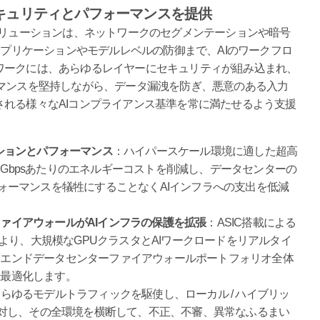
キュリティとパフォーマンスを提供
Centerソリューションは、ネットワークのセグメンテーションや暗号
アプリケーションやモデルレベルの防御まで、AIのワークフロ
ワークには、あらゆるレイヤーにセキュリティが組み込まれ、
ーマンスを堅持しながら、データ漏洩を防ぎ、悪意のある入力
れる様々なAIコンプライアンス基準を常に満たせるよう支援
ーションとパフォーマンス
：ハイパースケール環境に適した超高
Gbpsあたりのエネルギーコストを削減し、データセンターの
フォーマンスを犠牲にすることなくAIインフラへの支出を低減
ァイアウォールがAIインフラの保護を拡張
：ASIC搭載による
続により、大規模なGPUクラスタとAIワークロードをリアルタイ
イエンドデータセンターファイアウォールポートフォリオ全体
を最適化します。
らゆるモデルトラフィックを駆使し、ローカル / ハイブリッ
力に対し、その全環境を横断して、不正、不審、異常なふるまい