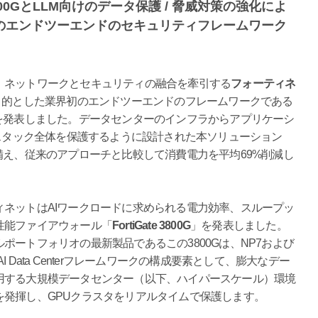
 3800GとLLM向けのデータ保護 / 脅威対策の強化によ
初のエンドツーエンドのセキュリティフレームワーク
、ネットワークとセキュリティの融合を牽引する
フォーティネ
保護を目的とした業界初のエンドツーエンドのフレームワークである
を発表しました。データセンターのインフラからアプリケーシ
Iスタック全体を保護するように設計された本ソリューション
備え、従来のアプローチと比較して消費電力を平均69%削減し
ネットはAIワークロードに求められる電力効率、スループッ
性能ファイアウォール「
FortiGate 3800G
」を発表しました。
ポートフォリオの最新製品であるこの3800Gは、NP7および
re AI Data Centerフレームワークの構成要素として、膨大なデー
用する大規模データセンター（以下、ハイパースケール）環境
を発揮し、GPUクラスタをリアルタイムで保護します。