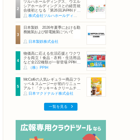
ツルハホールディングス、ウエル
シアホールディングスとの経営統
合後初となる「第26回JAPANドラ
ッグストアショー」に出展
株式会社ツルハホールディングス
日本製鉄 2026年夏季における勤
務施策および節電施策について
日本製鉄株式会社
物価高に応える生活応援とワクワ
クを両立！食品・衣料・生活用品
など全222種類が一挙登場 PPIHグ
ループ「夏福袋」＆セール 8月6日
（株）PPIH
(木)より順次スタート
McCaféの人気レギュラー商品フラ
ッペ＆スムージーが初のリニュー
アル！「クッキー＆クリームチョ
コフラッペ」「マンゴースムージ
日本マクドナルド株式会社
ー」8月5日（水）から販売開始
一覧を見る