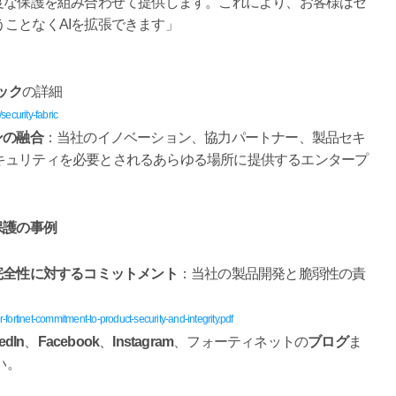
度な保護を組み合わせて提供します。これにより、お客様はセ
ことなくAIを拡張できます」
ック
の詳細
security-fabric
ンの融合
：当社のイノベーション、協力パートナー、製品セキ
キュリティを必要とされるあらゆる場所に提供するエンタープ
保護の事例
完全性に対するコミットメント
：当社の製品開発と脆弱性の責
yer-fortinet-commitment-to-product-security-and-integrity.pdf
edIn
、
Facebook
、
Instagram
、フォーティネットの
ブログ
ま
い。