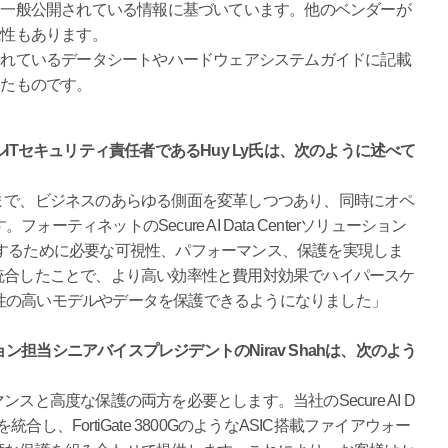
、一般公開されている情報に基づいています。他のベンダーが
能性もあります。
されているデータシートやハードウェアシステムガイドに記載
したものです。
のグローバルITセキュリティ責任者であるHuy Ly氏は、次のように述べて
まで、ビジネスのあらゆる側面を変革しつつあり、同時にオペ
ティネットのSecure AI Data Centerソリューション
用するために必要な可視性、パフォーマンス、保護を実現しま
統合したことで、より高い効率性と費用対効果でハイパースケ
性の高いモデルやデータを保護できるようになりました」
担当シニアバイスプレジデントのNirav Shahは、次のよう
スと高度な保護の両方を必要とします。当社のSecure AI D
統合し、FortiGate 3800GのようなASIC搭載ファイアウォー