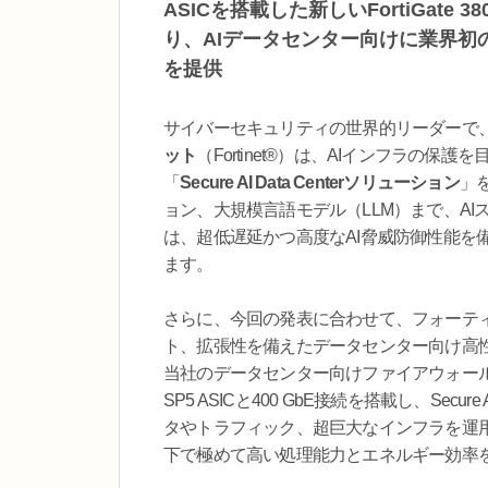
ASICを搭載した新しいFortiGate
り、AIデータセンター向けに業界
を提供
サイバーセキュリティの世界的リーダーで
ット
（Fortinet®）は、AIインフラの
「
Secure AI Data Centerソリューション
」
ョン、大規模言語モデル（LLM）まで、A
は、超低遅延かつ高度なAI脅威防御性能を
ます。
さらに、今回の発表に合わせて、フォーティ
ト、拡張性を備えたデータセンター向け高
当社のデータセンター向けファイアウォール
SP5 ASICと400 GbE接続を搭載し、Secu
タやトラフィック、超巨大なインフラを運
下で極めて高い処理能力とエネルギー効率