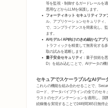
等を監視・制御するガードレールを
悪用などからLLMを保護します。
フォーティネット セキュリティ フ
ル、アプリケーションセキュリティ、
で、コンプライアンスを簡素化し、
ます。
AIモデル / API向けのきめ細かな
トラフィックを精査して無害化する
取の試みを遮断します。
量子安全セキュリティ
：量子技術を悪
D）を組み込むことで、AIデータの
セキュアでスケーラブルなAIデ
これらの機能を組み合わせることで、Secure A
ロード、データパイプラインの全てのセキ
ラストのセグメンテーションを適用し、国
続稼働を実現することで24時間365日無