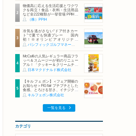
物価高に応える生活応援とワクワ
クを両立！食品・衣料・生活用品
など全222種類が一挙登場 PPIHグ
ループ「夏福袋」＆セール 8月6日
（株）PPIH
(木)より順次スタート
冷気を逃がさない“ドア付きカー
ト”で夏でも快適プレー 国内
初！※オリンピアオリジナル
「AirCon Cart（エアコンカー
パシフィックゴルフマネージメント株式会社
ト）」導入 | ＰＧＭ
McCaféの人気レギュラー商品フラ
ッペ＆スムージーが初のリニュー
アル！「クッキー＆クリームチョ
コフラッペ」「マンゴースムージ
日本マクドナルド株式会社
ー」8月5日（水）から販売開始
【キル フェ ボン】＜フェア開催の
お知らせ＞FIG fair プチプチとした
食感、とろける甘さ、イチジクの
魅力をたっぷりと。新作を含め、
キルフェボン株式会社
イチジク尽くしの全4種が登場8月
20日（木）スタート
一覧を見る
カテゴリ