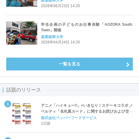
産業能率大学
定！～五感で楽しむ限定コラボフードやユニークな体
2026年06月23日 14:20
験型ブースで球場を盛り上げる〜
学生企画の子どものお仕事体験「AOZORA South
Town」開催
産業能率大学
2026年04月24日 14:20
一覧を見る
話題のリリース
アニメ「ハイキュー!!」×いきなり！ステーキコラボ ノ
ベルティ「名札風カード」に関するお詫びおよび交換
対応についてのご案内
株式会社ペッパーフードサービス
1日前