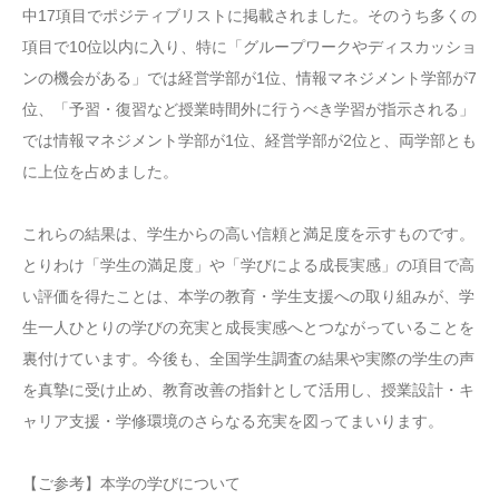
中17項目でポジティブリストに掲載されました。そのうち多くの
項目で10位以内に入り、特に「グループワークやディスカッショ
ンの機会がある」では経営学部が1位、情報マネジメント学部が7
位、「予習・復習など授業時間外に行うべき学習が指示される」
では情報マネジメント学部が1位、経営学部が2位と、両学部とも
に上位を占めました。
これらの結果は、学生からの高い信頼と満足度を示すものです。
とりわけ「学生の満足度」や「学びによる成長実感」の項目で高
い評価を得たことは、本学の教育・学生支援への取り組みが、学
生一人ひとりの学びの充実と成長実感へとつながっていることを
裏付けています。今後も、全国学生調査の結果や実際の学生の声
を真摯に受け止め、教育改善の指針として活用し、授業設計・キ
ャリア支援・学修環境のさらなる充実を図ってまいります。
【ご参考】本学の学びについて