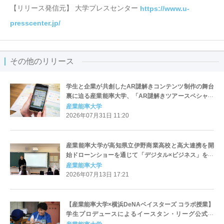
【リリース発信元】 大学プレスセンター
https://www.u-
presscenter.jp/
その他のリリース
学生と企業が共創したAR謎解きコンテンツ制作の舞台
裏に迫る産業能率大学、「AR謎解きツアースペシャル
デー」を8月15日に開催～XRコンテンツ開発企業と謎
産業能率大学
解きクリエイターが語る！ 人の心を動かす"楽しい"の
2026年07月31日 11:20
つくり方～
産業能率大学が高知県立伊野商業高校と高大連携を開
始ドローンショーを通じて「デジタル×ビジネス」を学
ぶ実践型プロジェクトが始動
産業能率大学
2026年07月13日 17:21
【産業能率大学×横浜DeNAベイスターズ コラボ授業】
学生プロデュースによるイースタン・リーグ公式戦
「GALAXY GAME」が2026年6月27日（土）に開催決