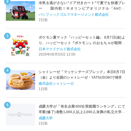
冷気を逃がさない“ドア付きカート”で夏でも快適プレ
ー 国内初！※オリンピアオリジナル「AirCon
Cart（エアコンカート）」導入 | ＰＧＭ
パシフィックゴルフマネージメント株式会社
2日前
ポケモン夏マック「ハッピーセット編」 8月7日(金)よ
り、ハッピーセット『ポケモン』のおもちゃが期間限
定登場
日本マクドナルド株式会社
2026年08月03日 12:00
シャトレーゼ「マッケンチーズブレッド」本日8月7日
（金）より全国のシャトレーゼ・YATSUDOKIで発売
株式会社シャトレーゼ
1日前
成蹊大学が「有名企業400社実就職ランキング」にて
卒業(修了)者数1,000人以上2,000人未満の私立大学で
全国第1位を獲得！～実就職率は26.5%（前年比＋
成蹊大学
4.3pt）に伸長、東京の私立大学でも10位にランクイン
2日前
～