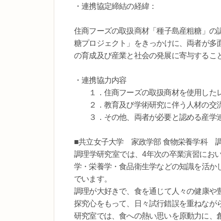
・連携協定締結の経緯：
住商フーズの取扱商材「種子島産粗糖」の
糖プロジェクト」をきっかけに、両者が多
の育成及び産業と社会の発展に寄与するこ
・連携協力内容
１．住商フーズの取扱商材を使用したレ
２．教育及び学術研究に伴う人材の交流
３．その他、両者が必要と認める産学連
■共立女子大学 家政学部 食物栄養学科 
調理学研究室では、4年次の卒業演習にお
学・栄養学・食品衛生学などの知識を活か
でいます。
調理が大好きで、食を通じて人々の健康や
探究心をもって、日々試行錯誤を重ねなが
研究室では、食への熱い思いを原動力に、