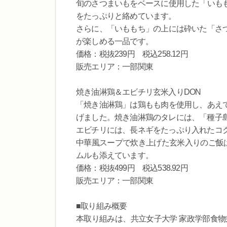
旬のさつまいもをベースに使用した「いも
をたっぷりと絡めています。
さらに、「いももち」の上には砕いた「さ
が楽しめる一品です。
価格：税抜239円 税込258.12円
販売エリア：一部関東
焼き油淋鶏＆エビチリ玄米入りDON
「焼き油淋鶏」は鶏もも肉を使用し、あえ
げました。焼き油淋鶏のタレには、「種子
エビチリには、長ネギをたっぷり入れたコ
中華風スープで炊き上げた玄米入りのご飯は
ムルも添えています。
価格：税抜499円 税込538.92円
販売エリア：一部関東
■取り組み概要
本取り組みは、共立女子大学 家政学部食物