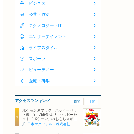
ビジネス
公共・政治
テクノロジー・IT
エンターテイメント
ライフスタイル
スポーツ
ビューティー
医療・科学
アクセスランキング
週間
月間
ポケモン夏マック「ハッピーセッ
ト編」 8月7日(金)より、ハッピーセ
ット『ポケモン』のおもちゃが期
間限定登場
日本マクドナルド株式会社