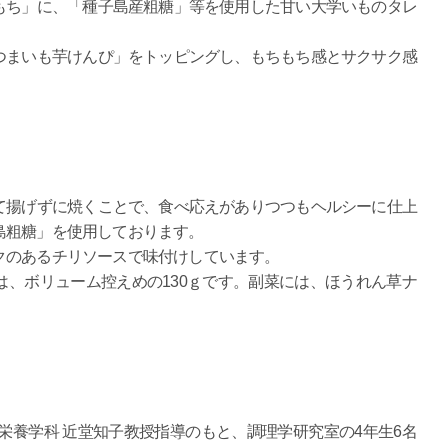
もち」に、「種子島産粗糖」等を使用した甘い大学いものタレ
つまいも芋けんぴ」をトッピングし、もちもち感とサクサク感
て揚げずに焼くことで、食べ応えがありつつもヘルシーに仕上
島粗糖」を使用しております。
クのあるチリソースで味付けしています。
、ボリューム控えめの130ｇです。副菜には、ほうれん草ナ
栄養学科 近堂知子教授指導のもと、調理学研究室の4年生6名