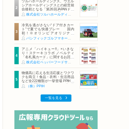
ツルハホールディングス、ウエル
シアホールディングスとの経営統
合後初となる「第26回JAPANドラ
ッグストアショー」に出展
株式会社ツルハホールディングス
冷気を逃がさない“ドア付きカー
ト”で夏でも快適プレー 国内
初！※オリンピアオリジナル
「AirCon Cart（エアコンカー
パシフィックゴルフマネージメント株式会社
ト）」導入 | ＰＧＭ
アニメ「ハイキュー!!」×いきな
り！ステーキコラボ ノベルティ
「名札風カード」に関するお詫び
および交換対応についてのご案内
株式会社ペッパーフードサービス
物価高に応える生活応援とワクワ
クを両立！食品・衣料・生活用品
など全222種類が一挙登場 PPIHグ
ループ「夏福袋」＆セール 8月6日
（株）PPIH
(木)より順次スタート
一覧を見る