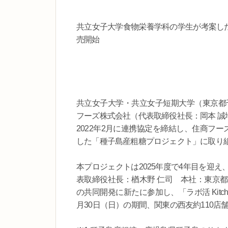
共立女子大学食物栄養学科の学生が考案した
売開始
共立女子大学・共立女子短期大学（東京都
フーズ株式会社（代表取締役社長：岡本 
2022年2月に連携協定を締結し、住商フ
した「種子島産粗糖プロジェクト」に取り
本プロジェクトは2025年度で4年目を迎
表取締役社長：楢木野 仁司 本社：東京
の共同開発に新たに参加し、「ラボ活 Kitch
月30日（日）の期間、関東の西友約110店