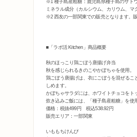
※1 種子島産粗糖：鹿児島県種子島のサト
ミネラル成分（カルシウム、カリウム、マ
※2 西友の一部関東での販売となります。
■「ラボ活 Kitchen」商品概要
秋のほっこり鶏ごぼう唐揚げ弁当
秋を感じられるきのこやかぼちゃを使用。
鶏ごぼう唐揚げは、衣にごぼうを混ぜるこ
しめます。
かぼちゃサラダには、ホワイトチョコをト
炊き込みご飯には、「種子島産粗糖」を使
価格：税抜499円 税込538.92円
販売エリア：一部関東
いももちけんぴ