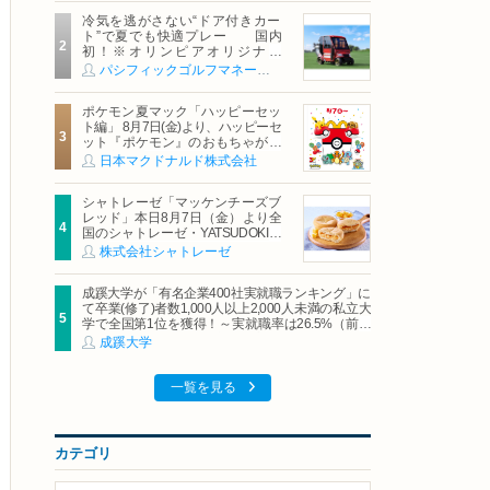
冷気を逃がさない“ドア付きカー
ト”で夏でも快適プレー 国内
初！※オリンピアオリジナル
「AirCon Cart（エアコンカー
パシフィックゴルフマネージメント株式会社
ト）」導入 | ＰＧＭ
ポケモン夏マック「ハッピーセッ
ト編」 8月7日(金)より、ハッピーセ
ット『ポケモン』のおもちゃが期
間限定登場
日本マクドナルド株式会社
シャトレーゼ「マッケンチーズブ
レッド」本日8月7日（金）より全
国のシャトレーゼ・YATSUDOKIで
発売
株式会社シャトレーゼ
成蹊大学が「有名企業400社実就職ランキング」に
て卒業(修了)者数1,000人以上2,000人未満の私立大
学で全国第1位を獲得！～実就職率は26.5%（前年
比＋4.3pt）に伸長、東京の私立大学でも10位にラ
成蹊大学
ンクイン～
一覧を見る
カテゴリ