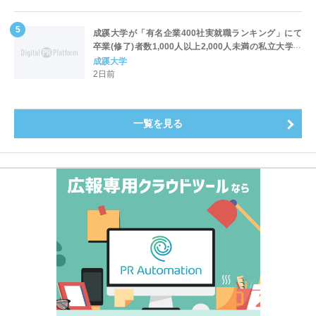
成蹊大学が「有名企業400社実就職ランキング」にて
卒業(修了)者数1,000人以上2,000人未満の私立大学で
全国第1位を獲得！～実就職率は26.5%（前年比＋
成蹊大学
4.3pt）に伸長、東京の私立大学でも10位にランクイン
2日前
～
一覧を見る