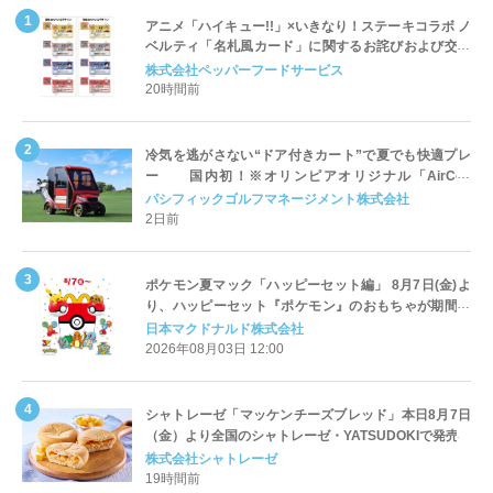
アニメ「ハイキュー!!」×いきなり！ステーキコラボ ノ
ベルティ「名札風カード」に関するお詫びおよび交換
対応についてのご案内
株式会社ペッパーフードサービス
20時間前
冷気を逃がさない“ドア付きカート”で夏でも快適プレ
ー 国内初！※オリンピアオリジナル「AirCon
Cart（エアコンカート）」導入 | ＰＧＭ
パシフィックゴルフマネージメント株式会社
2日前
ポケモン夏マック「ハッピーセット編」 8月7日(金)よ
り、ハッピーセット『ポケモン』のおもちゃが期間限
定登場
日本マクドナルド株式会社
2026年08月03日 12:00
シャトレーゼ「マッケンチーズブレッド」本日8月7日
（金）より全国のシャトレーゼ・YATSUDOKIで発売
株式会社シャトレーゼ
19時間前