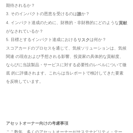
期待されるか？
3. そのインパクトの恩恵を受けるのは
か？
誰
4. インパクト達成のために、財務的・非財務的にどのような
貢献
がなされているか？
5. 目標とするインパクト達成における
は何か？
リスク
スコアカードのプロセスを通じて、気候ソリューションは、気候
関連 の現在および予想される影響、投資家の具体的な貢献度、
ならびに当該製品・サービスに対する必要性のレベルについて徹
底 的に評価されます。これらは当レポートで検討してきた要素
を反映しています。
アセットオーナー向けの考慮事項
ここ数年、多くのアセットオーナーがサステナビリティ・テー