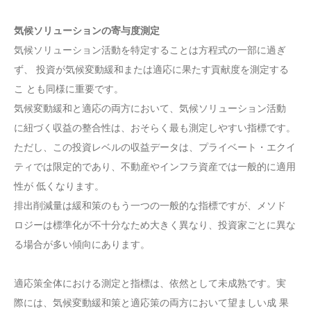
気候ソリューションの寄与度測定
気候ソリューション活動を特定することは方程式の一部に過ぎ
ず、 投資が気候変動緩和または適応に果たす貢献度を測定する
こ とも同様に重要です。
気候変動緩和と適応の両方において、気候ソリューション活動
に紐づく収益の整合性は、おそらく最も測定しやすい指標です。
ただし、この投資レベルの収益データは、プライベート・エクイ
ティでは限定的であり、不動産やインフラ資産では一般的に適用
性が 低くなります。
排出削減量は緩和策のもう一つの一般的な指標ですが、メソド
ロジーは標準化が不十分なため大きく異なり、投資家ごとに異な
る場合が多い傾向にあります。
適応策全体における測定と指標は、依然として未成熟です。実
際には、気候変動緩和策と適応策の両方において望ましい成 果