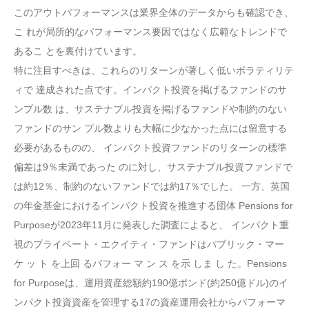
このアウトパフォーマンスは業界全体のデータからも確認でき、
こ れが局所的なパフォーマンス要因ではなく広範なトレンドで
あるこ とを裏付けています。
特に注目すべきは、これらのリターンが著しく低いボラティリテ
ィで 達成された点です。インパクト投資を掲げるファンドのサ
ンプル数 は、サステナブル投資を掲げるファンドや制約のない
ファンドのサン プル数よりも大幅に少なかった点には留意する
必要があるものの、 インパクト投資ファンドのリターンの標準
偏差は9％未満であった のに対し、サステナブル投資ファンドで
は約12％、制約のないファンドでは約17％でした。 一方、英国
の年金基金におけるインパクト投資を推進する団体 Pensions for
Purposeが2023年11月に発表した調査によると、 インパクト重
視のプライベート・エクイティ・ファンドはパブリック・マー
ケ ッ ト を上回 るパフォー マ ン ス を示 しま し た。Pensions
for Purposeは、運用資産総額約190億ポンド(約250億ドル)のイ
ンパクト投資資産を管理する17の資産運用会社からパフォーマ