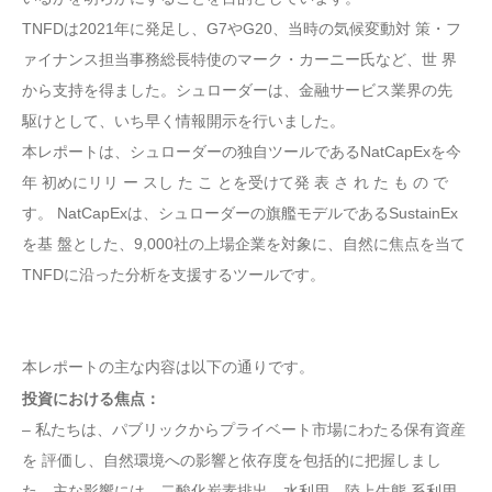
TNFDは2021年に発足し、G7やG20、当時の気候変動対 策・フ
ァイナンス担当事務総長特使のマーク・カーニー氏など、世 界
から支持を得ました。シュローダーは、金融サービス業界の先
駆けとして、いち早く情報開示を行いました。
本レポートは、シュローダーの独自ツールであるNatCapExを今
年 初めにリリ ー スし た こ とを受けて発 表 さ れ た も の で
す。 NatCapExは、シュローダーの旗艦モデルであるSustainEx
を基 盤とした、9,000社の上場企業を対象に、自然に焦点を当て
TNFDに沿った分析を支援するツールです。
本レポートの主な内容は以下の通りです。
投資における焦点：
– 私たちは、パブリックからプライベート市場にわたる保有資産
を 評価し、自然環境への影響と依存度を包括的に把握しまし
た。主な影響には、二酸化炭素排出、水利用、陸上生態 系利用