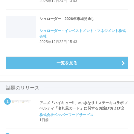
2025年12月24日 13:43
シュローダー 2026年市場見通し
シュローダー・インベストメント・マネジメント株式
会社
2025年12月22日 15:43
一覧を見る
話題のリリース
アニメ「ハイキュー!!」×いきなり！ステーキコラボ ノ
ベルティ「名札風カード」に関するお詫びおよび交換
対応についてのご案内
株式会社ペッパーフードサービス
1日前