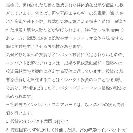
指標は、実施された活動と達成された具体的な成果や便益 に根
ざしています。例えば、再生可能エネルギーの発電量、除 去さ
れた炭素の純トン数、極端な気象現象による損失回避額、保護さ
れた推定面積や人数などが挙げられます。詳細かつ成果 志向で
ある一方、指標の多さは投資やポートフォリオ全体を統 合する
際に困難を生じさせる可能性があります。
気候変動対策への投資はインパクト投資に限定されないものの、
インパクト投資のプロセスは、成果や気候変動緩和・適応への
投資貢献度を客観的に測定する要件に適しています。投資の 影
響を理解し定量化することはインパクト投資のコアとなる原則
であり、時間軸に沿ったインパクトパフォーマンス指標の報告が
求められます。
当社独自のインパクト・スコアカードは、以下の5つの次元で評
価を行います。
1. 投資のインパクト意図は
か？
何
2. 資産固有のKPIに対して評価した際、
のインパクト が
どの程度