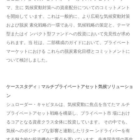
マ、主に 気候変動対策への資産配分についてのコミットメント
を開始して います。これは一般的に、より広範な気候変動対策
および脱炭 素化戦略の一環であり、気候戦略の策定と、テーマ
型またはイ ンパクト型ファンドへの投資において先見性が求め
られます。当 社は、二部構成のガイドにおいて、プライベート
マーケットにおける これらの脱炭素化目標とコミットメントに
ついて検討しました。
ケーススタディ：マルチプライベートアセット気候ソリューショ
ン
シュローダー・キャピタルは、気候変動に焦点を当てたマ ルチ
プライベートアセット戦略を構築し、プライベート市 場におけ
るコアとなる資産クラス全体に投資しています。 その中でも、
気候へのポジティブな影響と連動したリター ンドライバーを有
する魅力的な投資機会に重点を置いています。先進国市場の再生