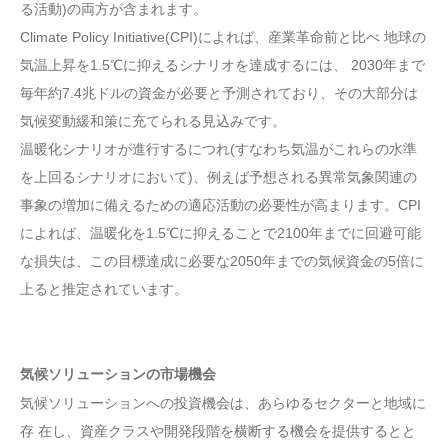
る活動)の両方が含まれます。
Climate Policy Initiative(CPI)によれば、産業革命前と比べ 地球の
気温上昇を1.5℃に抑えるシナリオを達成するには、 2030年まで
毎年約7.4兆ドルの資金が必要と予測されており、その大部分は
気候変動緩和策に充てられる見込みです。
温暖化シナリオが進行するにつれ(すなわち気温がこれらの水準
を上回るシナリオにおいて)、例えば予想される異常気象関連の
事象の増加に備えるための適応活動の必要性が高まります。CPI
によれば、温暖化を1.5℃に抑えることで2100年までに回避可能
な損失は、この目標達成に必要な2050年までの気候資金の5倍に
上ると推定されています。
気候ソリューションの市場機会
気候ソリューションへの投資機会は、あらゆるセクターと地域に
存 在し、資産クラスや開発段階を横断する機会を提供するとと