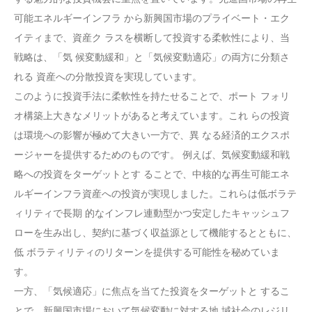
可能エネルギーインフラ から新興国市場のプライベート・エク
イティまで、資産ク ラスを横断して投資する柔軟性により、当
戦略は、「気 候変動緩和」と「気候変動適応」の両方に分類さ
れる 資産への分散投資を実現しています。
このように投資手法に柔軟性を持たせることで、ポート フォリ
オ構築上大きなメリットがあると考えています。これ らの投資
は環境への影響が極めて大きい一方で、異 なる経済的エクスポ
ージャーを提供するためのものです。 例えば、気候変動緩和戦
略への投資をターゲットとす ることで、中核的な再生可能エネ
ルギーインフラ資産への投資が実現しました。これらは低ボラテ
ィリティで長期 的なインフレ連動型かつ安定したキャッシュフ
ローを生み出し、契約に基づく収益源として機能するとともに、
低 ボラティリティのリターンを提供する可能性を秘めていま
す。
一方、「気候適応」に焦点を当てた投資をターゲットと するこ
とで、新興国市場において気候変動に対する地 域社会のレジリ