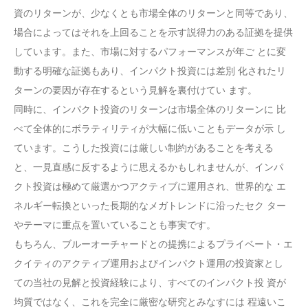
資のリターンが、少なくとも市場全体のリターンと同等であり、
場合によってはそれを上回ることを示す説得力のある証拠を提供
しています。また、市場に対するパフォーマンスが年ご とに変
動する明確な証拠もあり、インパクト投資には差別 化されたリ
ターンの要因が存在するという見解を裏付けてい ます。
同時に、インパクト投資のリターンは市場全体のリターンに 比
べて全体的にボラティリティが大幅に低いこともデータが示 し
ています。こうした投資には厳しい制約があることを考える
と、一見直感に反するように思えるかもしれませんが、インパ
クト投資は極めて厳選かつアクティブに運用され、世界的な エ
ネルギー転換といった長期的なメガトレンドに沿ったセク ター
やテーマに重点を置いていることも事実です。
もちろん、ブルーオーチャードとの提携によるプライベート・エ
クイティのアクティブ運用およびインパクト運用の投資家とし
ての当社の見解と投資経験により、すべてのインパクト投 資が
均質ではなく、これを完全に厳密な研究とみなすには 程遠いこ