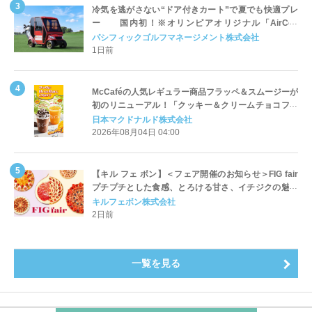
冷気を逃がさない“ドア付きカート”で夏でも快適プレ
ー 国内初！※オリンピアオリジナル「AirCon
Cart（エアコンカート）」導入 | ＰＧＭ
パシフィックゴルフマネージメント株式会社
1日前
McCaféの人気レギュラー商品フラッペ＆スムージーが
初のリニューアル！「クッキー＆クリームチョコフラ
ッペ」「マンゴースムージー」8月5日（水）から販売
日本マクドナルド株式会社
開始
2026年08月04日 04:00
【キル フェ ボン】＜フェア開催のお知らせ＞FIG fair
プチプチとした食感、とろける甘さ、イチジクの魅力
をたっぷりと。新作を含め、イチジク尽くしの全4種が
キルフェボン株式会社
登場8月20日（木）スタート
2日前
一覧を見る