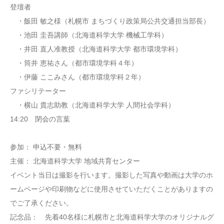
登壇者
・飯田 敏之様（札幌市 まちづくり政策局公共交通担当部長）
・池田 圭吾講師（北海道科学大学 機械工学科）
・井田 直人准教授（北海道科学大学 都市環境学科）
・筒井 恵祐さん（都市環境学科４年）
・伊藤 ここみさん（都市環境学科２年）
ファシリテーター
・横山 貴志助教（北海道科学大学 人間社会学科）
14:20 閉会の言葉
参加： 申込不要・無料
主催： 北海道科学大学 地域共育センター
イベント当日は撮影を行います。撮影した写真や動画は大学のホ
ームページや印刷物などに使用させていただくことがありますの
でご了承ください。
記念品： 先着40名様に札幌市と北海道科学大学のオリジナルグ