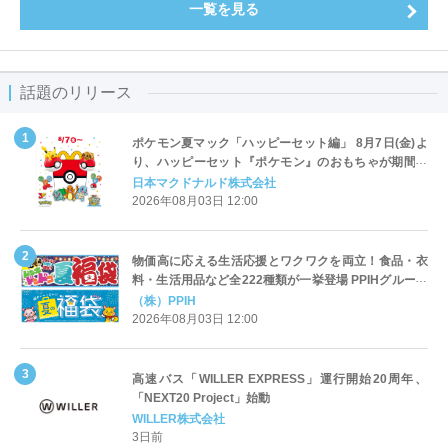
一覧を見る
話題のリリース
ポケモン夏マック「ハッピーセット編」 8月7日(金)よ
り、ハッピーセット『ポケモン』のおもちゃが期間限
定登場
日本マクドナルド株式会社
2026年08月03日 12:00
物価高に応える生活応援とワクワクを両立！食品・衣
料・生活用品など全222種類が一挙登場 PPIHグループ
「夏福袋」＆セール 8月6日(木)より順次スタート
（株）PPIH
2026年08月03日 12:00
高速バス「WILLER EXPRESS」運行開始20周年、
「NEXT20 Project」始動
WILLER株式会社
3日前