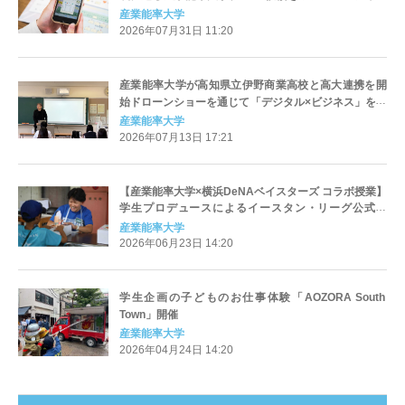
デー」を8月15日に開催～XRコンテンツ開発企業と謎
産業能率大学
解きクリエイターが語る！ 人の心を動かす"楽しい"の
2026年07月31日 11:20
つくり方～
産業能率大学が高知県立伊野商業高校と高大連携を開
始ドローンショーを通じて「デジタル×ビジネス」を学
ぶ実践型プロジェクトが始動
産業能率大学
2026年07月13日 17:21
【産業能率大学×横浜DeNAベイスターズ コラボ授業】
学生プロデュースによるイースタン・リーグ公式戦
「GALAXY GAME」が2026年6月27日（土）に開催決
産業能率大学
定！～五感で楽しむ限定コラボフードやユニークな体
2026年06月23日 14:20
験型ブースで球場を盛り上げる〜
学生企画の子どものお仕事体験「AOZORA South
Town」開催
産業能率大学
2026年04月24日 14:20