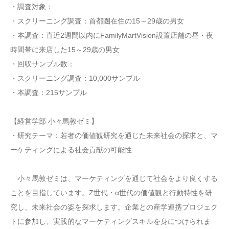
・調査対象：
・スクリーニング調査：首都圏在住の15～29歳の男女
・本調査：直近2週間以内にFamilyMartVision設置店舗の昼・夜
時間帯に来店した15～29歳の男女
・回収サンプル数：
・スクリーニング調査：10,000サンプル
・本調査：215サンプル
【経営学部 小々馬敦ゼミ】
・研究テーマ：若者の価値観研究を通じた未来社会の探求と、マ
ーケティングによる社会貢献の可能性
小々馬敦ゼミは、マーケティングを通じて社会をより良くする
ことを目指しています。Z世代・α世代の価値観と行動特性を研
究し、未来社会の姿を探求します。企業との産学連携プロジェク
トに参加し、実践的なマーケティングスキルを身につけられま