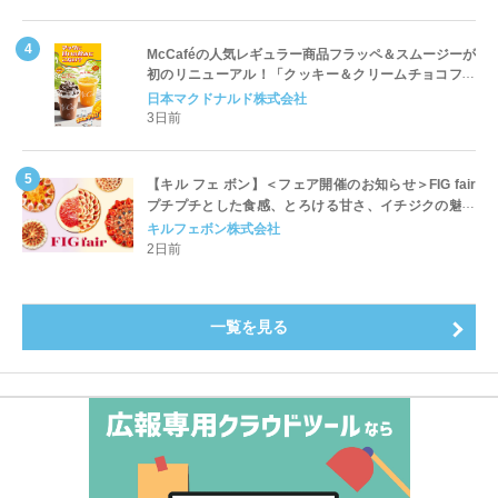
McCaféの人気レギュラー商品フラッペ＆スムージーが
初のリニューアル！「クッキー＆クリームチョコフラ
ッペ」「マンゴースムージー」8月5日（水）から販売
日本マクドナルド株式会社
開始
3日前
【キル フェ ボン】＜フェア開催のお知らせ＞FIG fair
プチプチとした食感、とろける甘さ、イチジクの魅力
をたっぷりと。新作を含め、イチジク尽くしの全4種が
キルフェボン株式会社
登場8月20日（木）スタート
2日前
一覧を見る