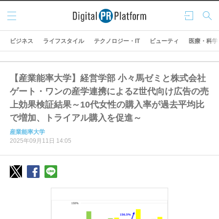
メニ
ログ
検索
ュー
イン
ビジネス
ライフスタイル
テクノロジー・IT
ビューティ
医療・科学
【産業能率大学】経営学部 小々馬ゼミと株式会社
ゲート・ワンの産学連携によるZ世代向け広告の売
上効果検証結果～10代女性の購入率が過去平均比
で増加、トライアル購入を促進～
産業能率大学
2025年09月11日 14:05