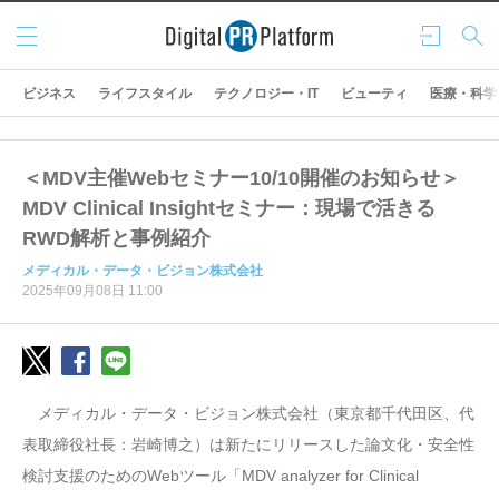
メニ
ログ
検索
ュー
イン
ビジネス
ライフスタイル
テクノロジー・IT
ビューティ
医療・科学
＜MDV主催Webセミナー10/10開催のお知らせ＞
MDV Clinical Insightセミナー：現場で活きる
RWD解析と事例紹介
メディカル・データ・ビジョン株式会社
2025年09月08日 11:00
メディカル・データ・ビジョン株式会社（東京都千代田区、代
表取締役社長：岩崎博之）は新たにリリースした論文化・安全性
検討支援のためのWebツール「MDV analyzer for Clinical