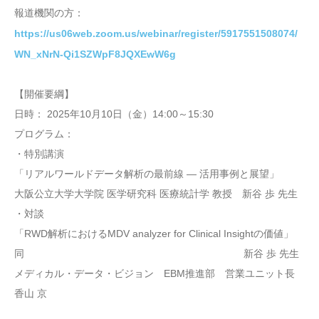
報道機関の方：
https://us06web.zoom.us/webinar/register/5917551508074/
WN_xNrN-Qi1SZWpF8JQXEwW6g
【開催要綱】
日時： 2025年10月10日（金）14:00～15:30
プログラム：
・特別講演
「リアルワールドデータ解析の最前線 — 活用事例と展望」
大阪公立大学大学院 医学研究科 医療統計学 教授 新谷 歩 先生
・対談
「RWD解析におけるMDV analyzer for Clinical Insightの価値」
同 新谷 歩 先生
メディカル・データ・ビジョン EBM推進部 営業ユニット長
香山 京