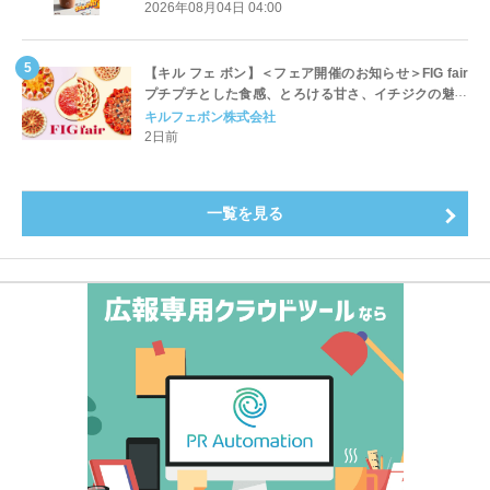
開始
2026年08月04日 04:00
【キル フェ ボン】＜フェア開催のお知らせ＞FIG fair
プチプチとした食感、とろける甘さ、イチジクの魅力
をたっぷりと。新作を含め、イチジク尽くしの全4種が
キルフェボン株式会社
登場8月20日（木）スタート
2日前
一覧を見る