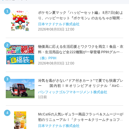
ポケモン夏マック「ハッピーセット編」 8月7日(金)よ
り、ハッピーセット『ポケモン』のおもちゃが期間限
定登場
日本マクドナルド株式会社
2026年08月03日 12:00
物価高に応える生活応援とワクワクを両立！食品・衣
料・生活用品など全222種類が一挙登場 PPIHグループ
「夏福袋」＆セール 8月6日(木)より順次スタート
（株）PPIH
2026年08月03日 12:00
冷気を逃がさない“ドア付きカート”で夏でも快適プレ
ー 国内初！※オリンピアオリジナル「AirCon
Cart（エアコンカート）」導入 | ＰＧＭ
パシフィックゴルフマネージメント株式会社
1日前
McCaféの人気レギュラー商品フラッペ＆スムージーが
初のリニューアル！「クッキー＆クリームチョコフラ
ッペ」「マンゴースムージー」8月5日（水）から販売
日本マクドナルド株式会社