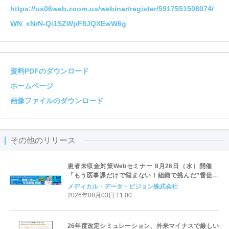
https://us06web.zoom.us/webinar/register/5917551508074/
WN_xNrN-Qi1SZWpF8JQXEwW6g
資料PDFのダウンロード
ホームページ
画像ファイルのダウンロード
その他のリリース
患者未収金対策Webセミナー 8月26日（水）開催
「もう医事課だけで悩まない！組織で挑んだ”督促業
務“軽減」～名古屋掖済会病院「未収金プロジェクト」
メディカル・データ・ビジョン株式会社
に学ぶ～
2026年08月03日 11:00
26年度改定シミュレーション、外来マイナスで厳しい