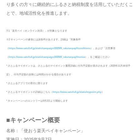
り多くの方々に継続的にふるさと納税制度を活用していただくこ
とで、地域活性化を推進します。
※1「楽天ペイ（オンライン決済）」が対象となります
※2 キャンペーンの参加には諸条件があります。詳細は「対象条件
https://www.satofull.jp/static/campaign/202509_rakutenpay/#conditions
（
）」および「注意事項
https://www.satofull.jp/static/campaign/202509_rakutenpay/#notice
（
）」をご確認ください
* さとふるマイポイントは、さとふるのマイポイント履歴詳細に付与予定額が表示されます（2025年11月末頃予
定）。付与予定額の反映には時間がかかる場合があります
* さとふるアプリでの寄付に限ります
https://www.satofull.jp/static/mypoint.php
* さとふるマイポイントの詳細はこちら（
）
* キャンペーンへのエントリーは9月2日より開始します
■キャンペーン概要
名称：「使おう楽天ペイキャンペーン」
実施日：2025年9月7日