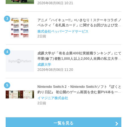
2026年08月06日 10:21
アニメ「ハイキュー!!」×いきなり！ステーキコラボ ノ
ベルティ「名札風カード」に関するお詫びおよび交換
対応についてのご案内
株式会社ペッパーフードサービス
2日前
成蹊大学が「有名企業400社実就職ランキング」にて
卒業(修了)者数1,000人以上2,000人未満の私立大学で
全国第1位を獲得！～実就職率は26.5%（前年比＋
成蹊大学
4.3pt）に伸長、東京の私立大学でも10位にランクイン
2026年08月06日 11:20
～
Nintendo Switch 2・Nintendo Switchソフト『ぼくと
釣り日記』 初公開のゲーム画面を含む新PV4本を一挙
公開！
イマジニア株式会社
2日前
一覧を見る