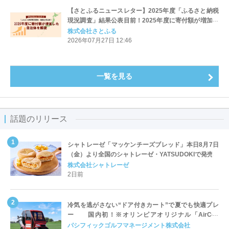
【さとふるニュースレター】2025年度「ふるさと納税
現況調査」結果公表目前！2025年度に寄付額が増加し
た自治体を解説
株式会社さとふる
2026年07月27日 12:46
一覧を見る
話題のリリース
シャトレーゼ「マッケンチーズブレッド」本日8月7日
（金）より全国のシャトレーゼ・YATSUDOKIで発売
株式会社シャトレーゼ
2日前
冷気を逃がさない“ドア付きカート”で夏でも快適プレ
ー 国内初！※オリンピアオリジナル「AirCon
Cart（エアコンカート）」導入 | ＰＧＭ
パシフィックゴルフマネージメント株式会社