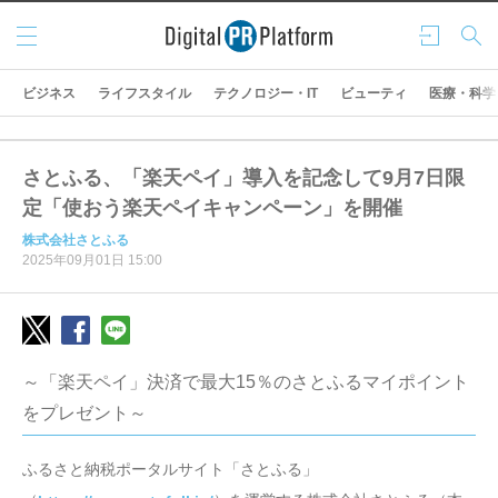
メニ
ログ
検索
ュー
イン
ビジネス
ライフスタイル
テクノロジー・IT
ビューティ
医療・科学
さとふる、「楽天ペイ」導入を記念して9月7日限
定「使おう楽天ペイキャンペーン」を開催
株式会社さとふる
2025年09月01日 15:00
～「楽天ペイ」決済で最大15％のさとふるマイポイント
をプレゼント～
ふるさと納税ポータルサイト「さとふる」