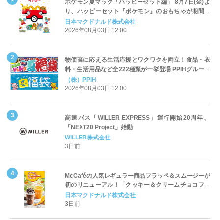
ポケモン夏マック「ハッピーセット編」 8月7日(金)よ
り、ハッピーセット『ポケモン』のおもちゃが期間限
定登場
日本マクドナルド株式会社
2026年08月03日 12:00
物価高に応える生活応援とワクワクを両立！食品・衣
料・生活用品など全222種類が一挙登場 PPIHグループ
「夏福袋」＆セール 8月6日(木)より順次スタート
（株）PPIH
2026年08月03日 12:00
高速バス「WILLER EXPRESS」運行開始20周年、
「NEXT20 Project」始動
WILLER株式会社
3日前
McCaféの人気レギュラー商品フラッペ＆スムージーが
初のリニューアル！「クッキー＆クリームチョコフラ
ッペ」「マンゴースムージー」8月5日（水）から販売
日本マクドナルド株式会社
開始
3日前