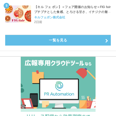
【キル フェ ボン】＜フェア開催のお知らせ＞FIG fair
プチプチとした食感、とろける甘さ、イチジクの魅力
をたっぷりと。新作を含め、イチジク尽くしの全4種が
キルフェボン株式会社
登場8月20日（木）スタート
2日前
一覧を見る