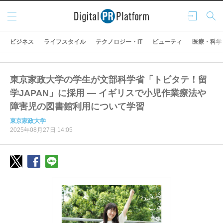
メニ
ログ
検索
ュー
イン
ビジネス
ライフスタイル
テクノロジー・IT
ビューティ
医療・科学
東京家政大学の学生が文部科学省「トビタテ！留
学JAPAN」に採用 ― イギリスで小児作業療法や
障害児の図書館利用について学習
東京家政大学
2025年08月27日 14:05