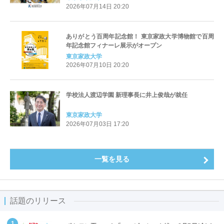
可。学生が「保育の魅力・働き方の姿」の真相を発信
2026年07月14日 20:20
する啓蒙活動を展開
ありがとう百周年記念館！ 東京家政大学博物館で百周
年記念館フィナーレ展示がオープン
東京家政大学
2026年07月10日 20:20
学校法人渡辺学園 新理事長に井上俊哉が就任
東京家政大学
2026年07月03日 17:20
一覧を見る
話題のリリース