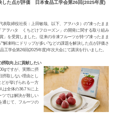
た点が評価 日本食品工学会第26回(2025年度)
代表取締役社長：上田敏哉、以下、アヲハタ）の“凍ったまま
「アヲハタ くちどけフローズン」の開発に関する取り組み
賞」を受賞しました。従来の冷凍フルーツが持つ“凍ったまま
る”“解凍時にドリップが多い”などの課題を解決した点が評価さ
品工学会第26回(2025年度)年次大会にて講演を行いました。
の摂取向上に貢献したい
00gですが、実際に摂
毎日摂取しない理由とし
”などが挙げられる一方
は全体の36.7％に上
ーツでは解決が難しい
を通じて、フルーツの