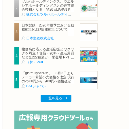
ツルハホールディングス、ウエル
シアホールディングスとの経営統
合後初となる「第26回JAPANドラ
ッグストアショー」に出展
株式会社ツルハホールディングス
日本製鉄 2026年夏季における勤
務施策および節電施策について
日本製鉄株式会社
物価高に応える生活応援とワクワ
クを両立！食品・衣料・生活用品
など全222種類が一挙登場 PPIHグ
ループ「夏福袋」＆セール 8月6日
（株）PPIH
(木)より順次スタート
「glo™ Hyper Pro」、8月3日より
メーカー希望小売価格を改定 現行
の2,980円から1,480円へ価格改定
BATジャパン
一覧を見る