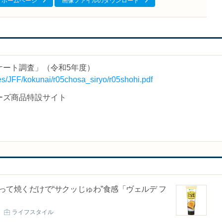
ホームページ
画像ファイルのダウンロード
ケート調査」（令和5年度）
rces/JFF/kokunai/r05chosa_siryo/r05shohi.pdf
ーズ商品特設サイト
て焼くだけで“サクッじゅわ”食感「ヴェルデ フ
ライフスタイル