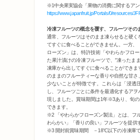
※1中央果実協会「果物の消費に関するアン
https://www.japanfruit.jp/Portals/0/resources/J
冷凍フルーツの概念を覆す、フルーツその
通常、フルーツはそのまま凍らせると硬く
てすぐに食べることができません。一方、「
ローズン」は、特許技術「やわらかフロー
た果汁漬けの冷凍フルーツで、“凍ったまま
凍庫から出してすぐに食べることができま
のままのフルーティーな香りや自然な甘さ
少ないことが特徴です。これらは「浸透
し、フルーツごとに条件を最適化するアヲ
現しました。賞味期間は1年※3あり、旬
できます。
※2 「やわらかフローズン製法」とは、フ
わらかい」「香りの良い」フルーツを提供
※3 開封前賞味期間 －18℃以下の冷凍庫