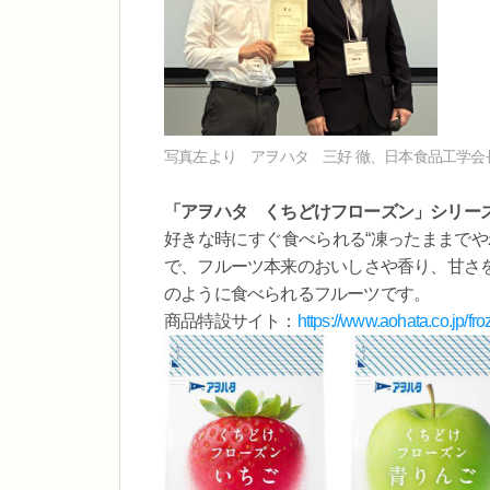
写真左より アヲハタ 三好 徹、日本食品工学会
「アヲハタ くちどけフローズン」シリー
好きな時にすぐ食べられる“凍ったままでや
で、フルーツ本来のおいしさや香り、甘さ
のように食べられるフルーツです。
商品特設サイト：
https://www.aohata.co.jp/fro