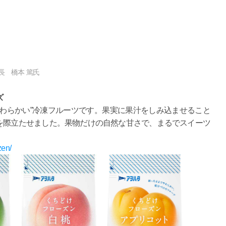
長 橋本 篤氏
ズ
わらかい”冷凍フルーツです。果実に果汁をしみ込ませること
を際立たせました。果物だけの自然な甘さで、まるでスイーツ
zen/