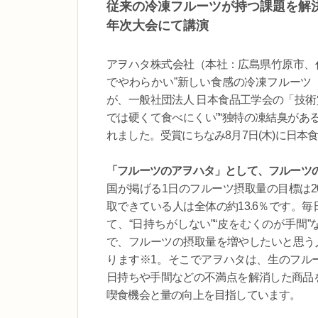
従来の冷凍フルーツが持つ課題を解決し
年次大会にて講演
アヲハタ株式会社（本社：広島県竹原市、
でやわらかい”新しい食感の冷凍フルーツ
が、一般社団法人 日本食品工学会の「技術
では硬くて食べにくい”“独特の凍結臭があ
れました。受賞にちなみ8月7日(木)に日本食
「フルーツのアヲハタ」として、フルーツ
国が掲げる1日のフルーツ摂取量の目標は2
取できている人は全体の約13.6％です。
て、“日持ちがしない”“皮をむくのが手間
で、フルーツの摂取量を増やしたいと思う人
ります※1。そこでアヲハタは、生のフル
日持ちや手間などの不満点を解消した商品
喫食機会と量の向上を目指しています。