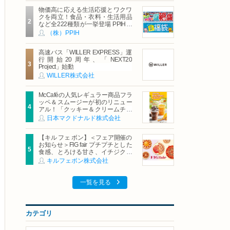
物価高に応える生活応援とワクワ
クを両立！食品・衣料・生活用品
など全222種類が一挙登場 PPIHグ
ループ「夏福袋」＆セール 8月6日
（株）PPIH
(木)より順次スタート
高速バス「WILLER EXPRESS」運
行開始20周年、「NEXT20
Project」始動
WILLER株式会社
McCaféの人気レギュラー商品フラ
ッペ＆スムージーが初のリニュー
アル！「クッキー＆クリームチョ
コフラッペ」「マンゴースムージ
日本マクドナルド株式会社
ー」8月5日（水）から販売開始
【キル フェ ボン】＜フェア開催の
お知らせ＞FIG fair プチプチとした
食感、とろける甘さ、イチジクの
魅力をたっぷりと。新作を含め、
キルフェボン株式会社
イチジク尽くしの全4種が登場8月
20日（木）スタート
一覧を見る
カテゴリ