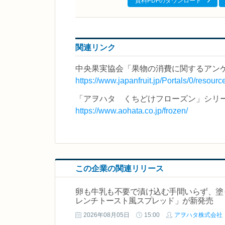
資料PDFのダウンロード
関連リンク
中央果実協会「果物の消費に関するアン
https://www.japanfruit.jp/Portals/0/resou
「アヲハタ くちどけフローズン」シリ
https://www.aohata.co.jp/frozen/
この企業の関連リリース
卵も牛乳も不要で漬け込む手間いらず、塗っ
レンチトースト風スプレッド」が新発売
2026年08月05日
15:00
アヲハタ株式会社