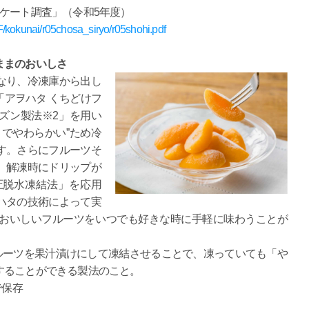
ケート調査」（令和5年度）
FF/kokunai/r05chosa_siryo/r05shohi.pdf
ままのおいしさ
なり、冷凍庫から出し
アヲハタ くちどけフ
ズン製法※2」を用い
でやわらかい”ため冷
す。さらにフルーツそ
、解凍時にドリップが
圧脱水凍結法」を応用
ハタの技術によって実
のおいしいフルーツをいつでも好きな時に手軽に味わうことが
ルーツを果汁漬けにして凍結させることで、凍っていても「や
することができる製法のこと。
で保存