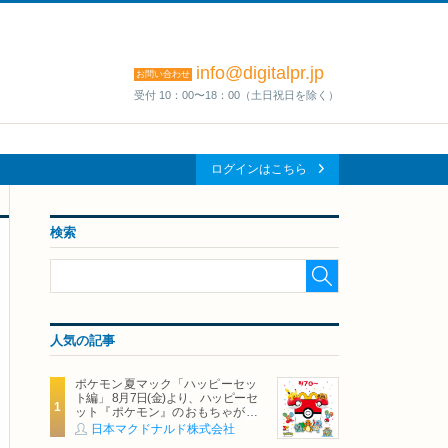
info@digitalpr.jp
お問い合わせ
受付 10：00〜18：00（土日祝日を除く）
ログインはこちら
検索
人気の記事
ポケモン夏マック「ハッピーセッ
ト編」 8月7日(金)より、ハッピーセ
ット『ポケモン』のおもちゃが期
間限定登場
日本マクドナルド株式会社